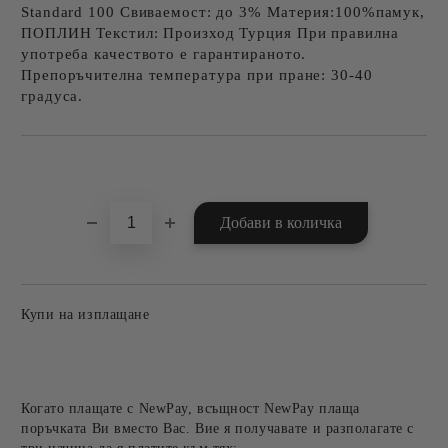
Standard 100 Свиваемост: до 3% Материя:100%памук,
ПОПЛИН Текстил: Произход Турция При правилна
употреба качеството е гарантираното.
Препоръчителна температура при пране: 30-40
градуса.
Добави в желани
Купи на изплащане
Когато плащате с NewPay, всъщност NewPay плаща
поръчката Ви вместо Вас. Вие я получавате и разполагате с