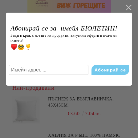
Абонирай се за имейл БЮЛЕТИН!
Бъди в крак с новите ни продукти, актуални оферти и полезни
НОВО ОТ Bodlivko. bg
съвети!
Плюшена раничка „Коте“ 50 см с
джоб – мека и пухкава, ХИТ
€29.00
56.72лв.
Най-продавани
ПЪЛНЕЖ ЗА ВЪЗГЛАВНИЧКА,
45X45СМ.
€3.60
7.04лв.
ХАВЛИЯ ЗА РЪЦЕ, 100% ПАМУК,