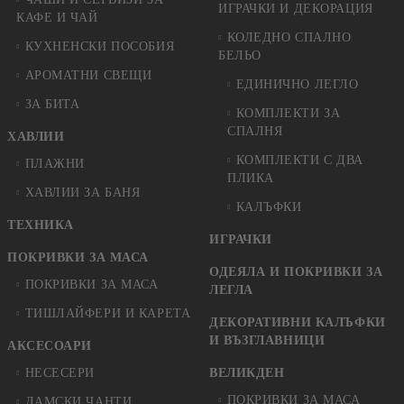
ИГРАЧКИ И ДЕКОРАЦИЯ
КАФЕ И ЧАЙ
КОЛЕДНO СПАЛНO
КУХНЕНСКИ ПОСОБИЯ
БЕЛЬО
АРОМАТНИ СВЕЩИ
ЕДИНИЧНО ЛЕГЛО
ЗА БИТА
КОМПЛЕКТИ ЗА
СПАЛНЯ
ХАВЛИИ
КОМПЛЕКТИ С ДВА
ПЛАЖНИ
ПЛИКА
ХАВЛИИ ЗА БАНЯ
КАЛЪФКИ
ТЕХНИКА
ИГРАЧКИ
ПОКРИВКИ ЗА МАСА
ОДЕЯЛА И ПОКРИВКИ ЗА
ПОКРИВКИ ЗА МАСА
ЛЕГЛА
ТИШЛАЙФЕРИ И КАРЕТА
ДЕКОРАТИВНИ КАЛЪФКИ
И ВЪЗГЛАВНИЦИ
АКСЕСОАРИ
НЕСЕСЕРИ
ВЕЛИКДЕН
ПОКРИВКИ ЗА МАСА
ДАМСКИ ЧАНТИ