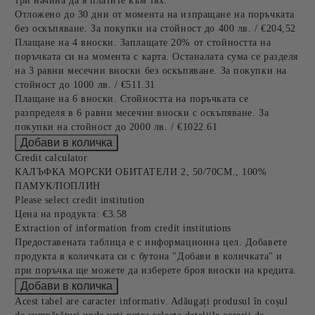
три начина да я платите към тях:
Отложено до 30 дни от момента на изпращане на поръчката
без оскъпяване. За покупки на стойност до 400 лв. / €204,52
Плащане на 4 вноски. Заплащате 20% от стойността на
поръчката си на момента с карта. Останалата сума се разделя
на 3 равни месечни вноски без оскъпяване. За покупки на
стойност до 1000 лв. / €511.31
Плащане на 6 вноски. Стойността на поръчката се
разпределя в 6 равни месечни вноски с оскъпяване. За
покупки на стойност до 2000 лв. / €1022.61
Credit calculator
КАЛЪФКА МОРСКИ ОБИТАТЕЛИ 2, 50/70СМ., 100%
ПАМУК/ПОПЛИН
Please select credit institution
Цена на продукта:
€3.58
Extraction of information from credit institutions
Предоставената таблица е с информационна цел. Добавете
продукта в количката си с бутона "Добави в количката" и
при поръчка ще можете да изберете броя вноски на кредита.
Acest tabel are caracter informativ. Adăugați produsul în coșul