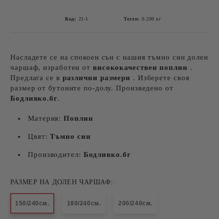
Код:
21-1
Тегло:
0.200
кг
Насладете се на спокоен сън с нашия тъмно син долен
чаршаф, изработен от
висококачествен поплин
.
Предлага се в
различни размери
. Изберете своя
размер от бутоните по-долу. Произведено от
Бодливко.бг
.
Материя:
Поплин
Цвят:
Тъмно син
Производител:
Бодливко.бг
РАЗМЕР НА ДОЛЕН ЧАРШАФ::
150/240см.
180/240см.
200/240см.