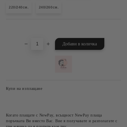
220/240см.
240/260см.
Добави в желани
Купи на изплащане
Когато плащате с NewPay, всъщност NewPay плаща
поръчката Ви вместо Вас. Вие я получавате и разполагате с
три начина да я платите към тях: