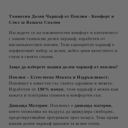
Съгласен съм с
Политиката за лични данни
Ние ще се свържем с вас в рамките на работния ден.
Тъмносин Долен Чаршаф от Поплин - Комфорт и
Стил за Вашата Спалня
Насладете се на изключителен комфорт и елегантност
с нашия тъмносин долен чаршаф, изработен от
висококачествен поплин. Този едноцветен чаршаф е
перфектният избор за всеки, който цени качеството и
стила в своята спалня.
Защо да изберете нашия долен чаршаф от поплин?
Поплин – Естествена Мекота и Издръжливост:
Поплинът е известен със своята здравина и мекота.
Изработен от
100% памук
, този чаршаф е нежен към
кожата и осигурява спокоен и комфортен сън.
Дишаща Материя:
Поплинът е
дишаща материя
,
която позволява на въздуха да циркулира свободно,
предотвратявайки прегряване през нощта. Това прави
нашия долен чаршаф идеален за всеки сезон.