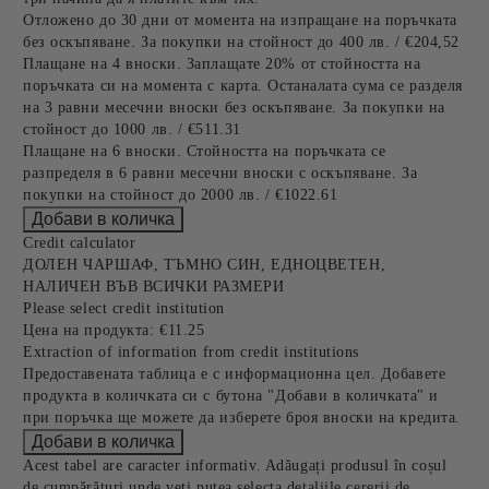
Отложено до 30 дни от момента на изпращане на поръчката
без оскъпяване. За покупки на стойност до 400 лв. / €204,52
Плащане на 4 вноски. Заплащате 20% от стойността на
поръчката си на момента с карта. Останалата сума се разделя
на 3 равни месечни вноски без оскъпяване. За покупки на
стойност до 1000 лв. / €511.31
Плащане на 6 вноски. Стойността на поръчката се
разпределя в 6 равни месечни вноски с оскъпяване. За
покупки на стойност до 2000 лв. / €1022.61
Credit calculator
ДОЛЕН ЧАРШАФ, ТЪМНО СИН, ЕДНОЦВЕТЕН,
НАЛИЧЕН ВЪВ ВСИЧКИ РАЗМЕРИ
Please select credit institution
Цена на продукта:
€11.25
Extraction of information from credit institutions
Предоставената таблица е с информационна цел. Добавете
продукта в количката си с бутона "Добави в количката" и
при поръчка ще можете да изберете броя вноски на кредита.
Acest tabel are caracter informativ. Adăugați produsul în coșul
de cumpărături unde veți putea selecta detaliile cererii de