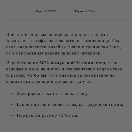
Код:
К387-122
Тегло:
0.200
кг
Внесете есенна магия във вашия дом с нашата
жакардова калъфка за декоративна възглавница! Със
своя очарователен дизайн с тикви и градински гном,
тя е перфектният акцент за всеки интериор.
Изработена от
60% памук и 40% полиестер
, тази
калъфка е мека на допир и изключително издръжлива.
С размер
45/45 см
, тя е идеална за освежаване на
вашите възглавници и добавяне на уют.
Жакардова тъкан за изискан вид.
Есенен мотив с тикви и сладки градински гноми.
Перфектен размер 45/45 см.