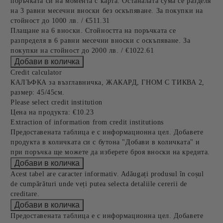
поръчката си на момента с карта. Останалата сума се разделя
на 3 равни месечни вноски без оскъпяване. За покупки на
стойност до 1000 лв. / €511.31
Плащане на 6 вноски. Стойността на поръчката се
разпределя в 6 равни месечни вноски с оскъпяване. За
покупки на стойност до 2000 лв. / €1022.61
Credit calculator
КАЛЪФКА за възглавничка, ЖАКАРД, ГНОМ С ТИКВА 2,
размер: 45/45см.
Please select credit institution
Цена на продукта:
€10.23
Extraction of information from credit institutions
Предоставената таблица е с информационна цел. Добавете
продукта в количката си с бутона "Добави в количката" и
при поръчка ще можете да изберете броя вноски на кредита.
Acest tabel are caracter informativ. Adăugați produsul în coșul
de cumpărături unde veți putea selecta detaliile cererii de
creditare.
Предоставената таблица е с информационна цел. Добавете