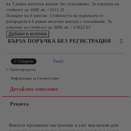
на 3 равни месечни вноски без оскъпяване. За покупки на
стойност до 1000 лв. / €511.31
Плащане на 6 вноски. Стойността на поръчката се
разпределя в 6 равни месечни вноски с оскъпяване. За
покупки на стойност до 2000 лв. / €1022.61
БЪРЗА ПОРЪЧКА БЕЗ РЕГИСТРАЦИЯ
САМО ПОПЪЛНЕТЕ 4 ПОЛЕТА
Tweet
Сподели
Оцени продукта
Информация за Съответствие
Детайлно описание
Ревюта
Съгласен съм с
Политиката за лични данни
Ние ще се свържем с вас в рамките на работния ден.
Внесете празнично настроение и уют във вашия дом