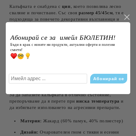
Калъфката е снабдена с
цип
, което позволява лесно
сваляне и почистване. Със своя
размер 45/45см
, тя е
подходяща за повечето декоративни възглавници и
може да бъде използвана във всекидневната, спалнята
или дори на любимия ви фотьойл.
Абонирай се за имейл БЮЛЕТИН!
Перфектният Подарък
Бъди в крак с новите ни продукти, актуални оферти и полезни
съвети!
Търсите оригинален и стилен подарък? Тази
декоративна калъфка е отличен избор за вашите
близки и приятели, които ценят красотата и уюта в
дома си.
Инструкции за Поддръжка
За да запазите калъфката в отлично състояние,
препоръчваме да я перете при
ниска температура
и
да избягвате използването на агресивни препарати.
Материя:
Жакард (60% памук, 40% полиестер)
Дизайн:
Очарователен гном с тикви и есенни