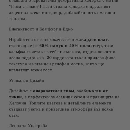
с нашата очарователна декоративна калъфка с мотив
"Гном с тикви"! Тази стилна калъфка е идеалният
акцент за всеки интериор, добавяйки нотка магия и
топлина.
Елегантност и Комфорт в Едно
Изработена от висококачествен
жакардов плат
,
състоящ се от
60% памук и 40% полиестер
, тази
калъфка съчетава в себе си мекота, издръжливост и
лесна поддръжка. Жакардовата тъкан придава фина
текстура и изтънчен релефен мотив, които ще
впечатлят всеки гост.
Уникален Дизайн
Дизайнът с
очарователен гном, заобиколен от
тикви
, е перфектен за есенния сезон и празниците на
Хелоуин. Топлите цветове и детайлните елементи
създават уютна и приветлива атмосфера във всяка
стая.
Лесна за Употреба