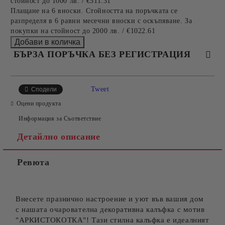
стойност до 1000 лв. / €511.31
Плащане на 6 вноски. Стойността на поръчката се
разпределя в 6 равни месечни вноски с оскъпяване. За
покупки на стойност до 2000 лв. / €1022.61
БЪРЗА ПОРЪЧКА БЕЗ РЕГИСТРАЦИЯ
САМО ПОПЪЛНЕТЕ 4 ПОЛЕТА
Tweet
Сподели
Оцени продукта
Информация за Съответствие
Детайлно описание
Ревюта
Съгласен съм с
Политиката за лични данни
Ние ще се свържем с вас в рамките на работния ден.
Внесете празнично настроение и уют във вашия дом
с нашата очарователна декоративна калъфка с мотив
"АРКИСТОКОТКА"! Тази стилна калъфка е идеалният