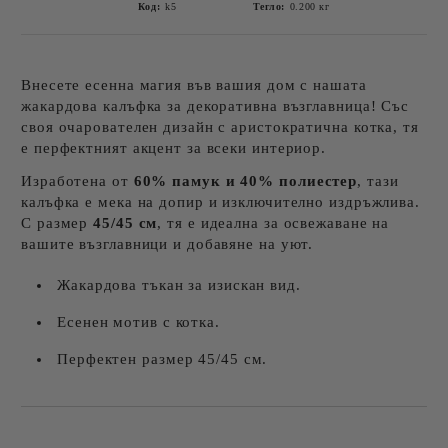
Код:
k5
Тегло:
0.200
кг
Внесете есенна магия във вашия дом с нашата
жакардова калъфка за декоративна възглавница! Със
своя очарователен дизайн с аристократична котка, тя
е перфектният акцент за всеки интериор.
Изработена от
60% памук и 40% полиестер
, тази
калъфка е мека на допир и изключително издръжлива.
С размер
45/45 см
, тя е идеална за освежаване на
вашите възглавници и добавяне на уют.
Жакардова тъкан за изискан вид.
Есенен мотив с котка.
Перфектен размер 45/45 см.
Добави в желани