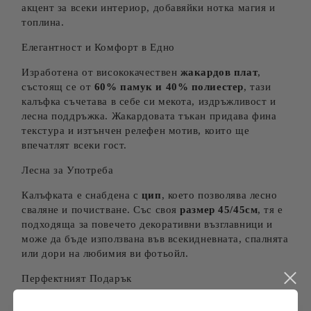
акцент за всеки интериор, добавяйки нотка магия и
топлина.
Елегантност и Комфорт в Едно
Изработена от висококачествен
жакардов плат
,
състоящ се от
60% памук и 40% полиестер
, тази
калъфка съчетава в себе си мекота, издръжливост и
лесна поддръжка. Жакардовата тъкан придава фина
текстура и изтънчен релефен мотив, които ще
впечатлят всеки гост.
Лесна за Употреба
Калъфката е снабдена с
цип
, което позволява лесно
сваляне и почистване. Със своя
размер 45/45см
, тя е
подходяща за повечето декоративни възглавници и
може да бъде използвана във всекидневната, спалнята
или дори на любимия ви фотьойл.
Перфектният Подарък
Търсите оригинален и стилен подарък? Тази