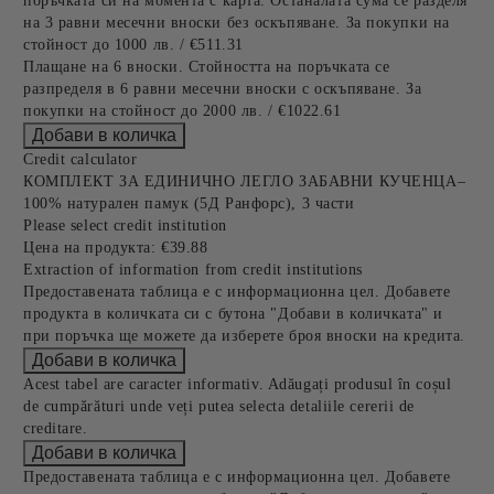
поръчката си на момента с карта. Останалата сума се разделя
на 3 равни месечни вноски без оскъпяване. За покупки на
стойност до 1000 лв. / €511.31
Плащане на 6 вноски. Стойността на поръчката се
разпределя в 6 равни месечни вноски с оскъпяване. За
покупки на стойност до 2000 лв. / €1022.61
Credit calculator
КОМПЛЕКТ ЗА ЕДИНИЧНО ЛЕГЛО ЗАБАВНИ КУЧЕНЦА–
100% натурален памук (5Д Ранфорс), 3 части
Please select credit institution
Цена на продукта:
€39.88
Extraction of information from credit institutions
Предоставената таблица е с информационна цел. Добавете
продукта в количката си с бутона "Добави в количката" и
при поръчка ще можете да изберете броя вноски на кредита.
Acest tabel are caracter informativ. Adăugați produsul în coșul
de cumpărături unde veți putea selecta detaliile cererii de
creditare.
Предоставената таблица е с информационна цел. Добавете