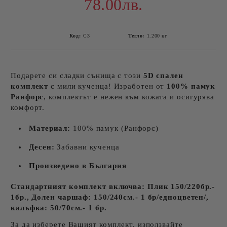
78.00лв.
Код:
С3
Тегло:
1.200
кг
Подарете си сладки сънища с този
5D спален
комплект
с мили кученца! Изработен от
100% памук
Ранфорс
, комплектът е нежен към кожата и осигурява
комфорт.
Материал:
100% памук (Ранфорс)
Десен:
Забавни кученца
Произведено в България
Стандартният комплект включва: Плик 150/220бр.-
1бр., Долен чаршаф: 150/240см.- 1 бр/едноцветен/,
калъфка: 50/70см.- 1 бр.
За да изберете Вашият комплект, използвайте