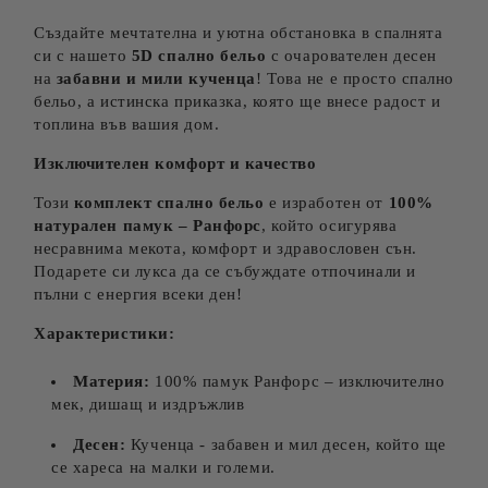
Създайте мечтателна и уютна обстановка в спалнята
си с нашето
5D спално бельо
с очарователен десен
на
забавни и мили кученца
! Това не е просто спално
бельо, а истинска приказка, която ще внесе радост и
топлина във вашия дом.
Изключителен комфорт и качество
Този
комплект спално бельо
е изработен от
100%
натурален памук – Ранфорс
, който осигурява
несравнима мекота, комфорт и здравословен сън.
Подарете си лукса да се събуждате отпочинали и
пълни с енергия всеки ден!
Характеристики:
Материя:
100% памук Ранфорс – изключително
мек, дишащ и издръжлив
Десен:
Кученца - забавен и мил десен, който ще
се хареса на малки и големи.