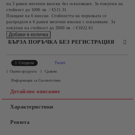
на 3 равни месечни вноски без оскъпяване. За покупки на
стойност до 1000 лв. / €511.31
Плащане на 6 вноски. Стойността на поръчката се
разпределя в 6 равни месечни вноски с оскъпяване. За
покупки на стойност до 2000 лв. / €1022.61
БЪРЗА ПОРЪЧКА БЕЗ РЕГИСТРАЦИЯ
САМО ПОПЪЛНЕТЕ 4 ПОЛЕТА
Tweet
Сподели
Оцени продукта
Сравни
Информация за Съответствие
Детайлно описание
Характеристики
Съгласен съм с
Политиката за лични данни
Ревюта
Ние ще се свържем с вас в рамките на работния ден.