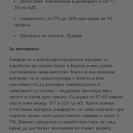
Допустимо отколонение в размерите в см: +/-
3% по БДС.
Свиваемост: от 5% до 10% при пране на 30
градуса.
Произход на тексила: Турция.
За материята:
Ранфорсът е най-разпространената материя за
изработка на спално бельо в Европа и има добро
съотношение цена-качество. Както всяка памучна
материя, тя се характеризира с мекота и има
способността да регулира температурата в
зависимост от сезона – поддържа прохлада през
лятото и топла през зимата. Съдържа от 57-63 нишки/
см2 и тежи между 117 и 125 гр./м2. Както всички
естествени материи, ранфорсът се свива най-вече при
първото пране, като допустимото свиване е около 5-
7%. Нашите продукти са изработени така, че след
пране да достигнат посочения по етикет размер.