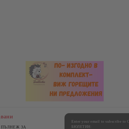
авани
Enter your email to subscribe 
БЮЛЕТИН:
фка за възглавница ,
ПЪЛНЕЖ ЗА
Комплект за алкохолни