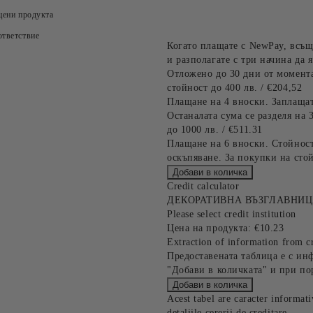
цени продукта
тветствие
Когато плащате с NewPay, всъщ
и разполагате с три начина да я
Отложено до 30 дни от момента
стойност до 400 лв. / €204,52
Плащане на 4 вноски. Заплащат
Останалата сума се разделя на 
до 1000 лв. / €511.31
Плащане на 6 вноски. Стойност
оскъпяване. За покупки на стой
Credit calculator
ДЕКОРАТИВНА ВЪЗГЛАВНИЦ
Please select credit institution
Цена на продукта:
€10.23
Extraction of information from cr
Предоставената таблица е с ин
"Добави в количката" и при по
Acest tabel are caracter informat
detaliile cererii de creditare.