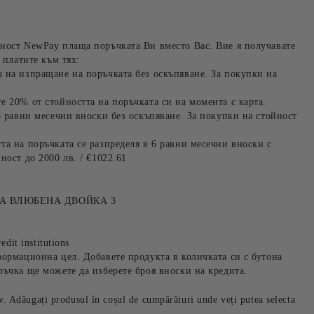
ност NewPay плаща поръчката Ви вместо Вас. Вие я получавате
 платите към тях:
 на изпращане на поръчката без оскъпяване. За покупки на
е 20% от стойността на поръчката си на момента с карта.
3 равни месечни вноски без оскъпяване. За покупки на стойност
та на поръчката се разпределя в 6 равни месечни вноски с
ност до 2000 лв. / €1022.61
А ВЛЮБЕНА ДВОЙКА 3
edit institutions
формационна цел. Добавете продукта в количката си с бутона
ръчка ще можете да изберете броя вноски на кредита.
iv. Adăugați produsul în coșul de cumpărături unde veți putea selecta