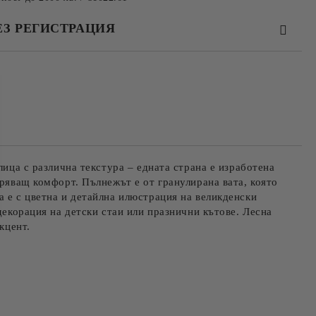
ЕЗ РЕГИСТРАЦИЯ
та за лични данни
те на работния ден.
лица с различна текстура – едната страна е изработена
уряващ комфорт. Пълнежът е от гранулирана вата, която
а е с цветна и детайлна илюстрация на великденски
декорация на детски стаи или празнични кътове. Лесна
кцент.