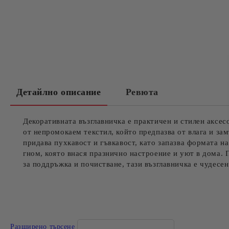
Детайлно описание
Ревюта
Декоративната възглавничка е практичен и стилен аксесо
от непромокаем текстил, който предпазва от влага и за
придава пухкавост и гъвкавост, като запазва формата н
гном, която внася празнично настроение и уют в дома. П
за поддръжка и почистване, тази възглавничка е чудесен
Разширено търсене