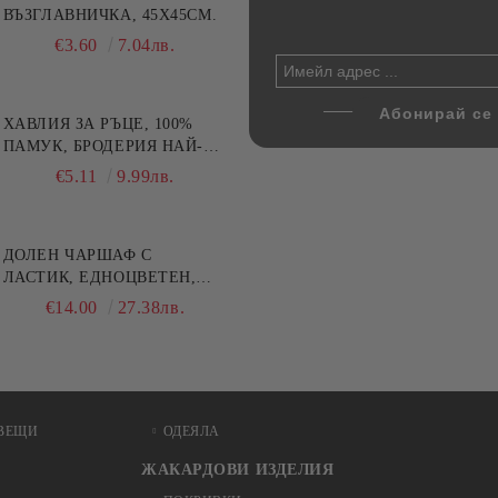
цветна, 100% памук,
ВЪЗГЛАВНИЧКА, 45X45СМ.
напитки, Danny Home, 5
ични цветове по избор
части, Декантер + 4 чаши
€4.00
€3.60
7.82лв.
7.04лв.
€32.00
62.59лв.
ХАВЛИЯ ЗА РЪЦЕ, 100%
ПАМУК, БРОДЕРИЯ НАЙ-
ДОБАРАТА МАЙКА/БАБА ,
€5.11
9.99лв.
РАЗМЕР: 30/50СМ,HAND
MADE
ДОЛЕН ЧАРШАФ С
ЛАСТИК, ЕДНОЦВЕТЕН,
100% ПАМУК, РАЗЛИЧНИ
€14.00
27.38лв.
РАЗМЕРИ
ВЕЩИ
ОДЕЯЛА
ЖАКАРДОВИ ИЗДЕЛИЯ