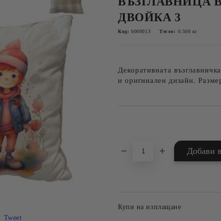
ВЪЗГЛАВНИЦА 
ДВОЙКА 3
Код:
b000013
Тегло:
0.500
кг
Декоративната възглавничка
и оригинален дизайн. Разме
Добави в желани
Купи на изплащане
Tweet