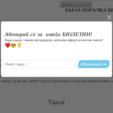
БЪРЗА ПОРЪЧКА Б
САМО ПОПЪЛНЕТЕ 4 ПОЛЕТА
Абонирай се за имейл БЮЛЕТИН!
Бъди в крак с новите ни продукти, актуални оферти и полезни съвети!
Съгласен съм с
Политика
Ние ще се свържем с вас в рамки
ар, който съчетава удобство и оригинален дизайн. Тя има две 
мърсявания, а другата е от мек и приятен на допир плюш, осиг
а възглавничката дори при продължителна употреба. Декориран
одходяща както за интериора на хола или спалнята, така и за 
 избор за всеки, който търси практичен и красив декоративен а
Търси