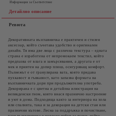
Информация за Съответствие
Детайлно описание
Ревюта
Съгласен съм с
Политиката за лични данни
Ние ще се свържем с вас в рамките на работния ден.
Декоративната възглавничка е практичен и стилен
аксесоар, който съчетава удобство и оригинален
дизайн. Тя има две лица с различна текстура – едната
страна е изработена от непромокаем текстил, който
предпазва от влага и замърсявания, а другата е от
мек и приятен на допир плюш, осигуряващ комфорт.
Пълнежът е от гранулирана вата, която придава
пухкавост и гъвкавост, като запазва формата на
възглавничката дори при продължителна употреба.
Декорирана е с цветна и детайлна илюстрация на
великденски гном, която внася празнично настроение
и уют в дома. Подходяща както за интериора на хола
или спалнята, така и за декорация на детски стаи или
празнични кътове. Лесна за поддръжка и почистване,
тази възглавничка е чудесен избор за всеки, който