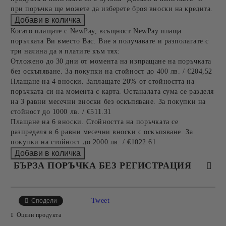
при поръчка ще можете да изберете броя вноски на кредита.
Когато плащате с NewPay, всъщност NewPay плаща
поръчката Ви вместо Вас. Вие я получавате и разполагате с
три начина да я платите към тях:
Отложено до 30 дни от момента на изпращане на поръчката
без оскъпяване. За покупки на стойност до 400 лв. / €204,52
Плащане на 4 вноски. Заплащате 20% от стойността на
поръчката си на момента с карта. Останалата сума се разделя
на 3 равни месечни вноски без оскъпяване. За покупки на
стойност до 1000 лв. / €511.31
Плащане на 6 вноски. Стойността на поръчката се
разпределя в 6 равни месечни вноски с оскъпяване. За
покупки на стойност до 2000 лв. / €1022.61
БЪРЗА ПОРЪЧКА БЕЗ РЕГИСТРАЦИЯ
САМО ПОПЪЛНЕТЕ 4 ПОЛЕТА
Tweet
Сподели
Оцени продукта