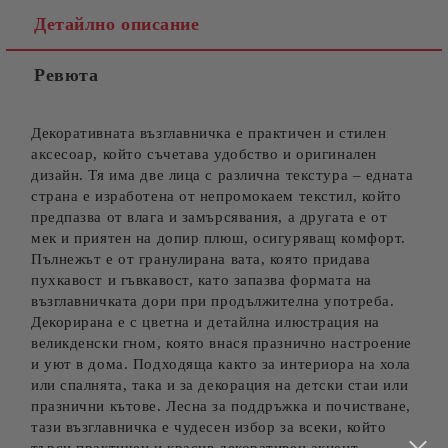
Детайлно описание
Ревюта
Съгласен съм с
Политиката за лични данни
Ние ще се свържем с вас в рамките на работния ден.
Декоративната възглавничка е практичен и стилен
аксесоар, който съчетава удобство и оригинален
дизайн. Тя има две лица с различна текстура – едната
страна е изработена от непромокаем текстил, който
предпазва от влага и замърсявания, а другата е от
мек и приятен на допир плюш, осигуряващ комфорт.
Пълнежът е от гранулирана вата, която придава
пухкавост и гъвкавост, като запазва формата на
възглавничката дори при продължителна употреба.
Декорирана е с цветна и детайлна илюстрация на
великденски гном, която внася празнично настроение
и уют в дома. Подходяща както за интериора на хола
или спалнята, така и за декорация на детски стаи или
празнични кътове. Лесна за поддръжка и почистване,
тази възглавничка е чудесен избор за всеки, който