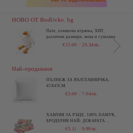
НОВО ОТ Bodlivko. bg
Пате, плюшена играчка, ХИТ,
различни размери, мека и гушлива
€15.00
29.34лв.
Най-продавани
ПЪЛНЕЖ ЗА ВЪЗГЛАВНИЧКА,
45X45СМ.
€3.60
7.04лв.
ХАВЛИЯ ЗА РЪЦЕ, 100% ПАМУК,
БРОДЕРИЯ НАЙ- ДОБАРАТА
МАЙКА/БАБА , РАЗМЕР:
€5.11
9.99лв.
30/50СМ,HAND MADE