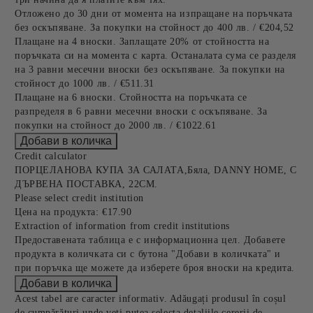
Отложено до 30 дни от момента на изпращане на поръчката
без оскъпяване. За покупки на стойност до 400 лв. / €204,52
Плащане на 4 вноски. Заплащате 20% от стойността на
поръчката си на момента с карта. Останалата сума се разделя
на 3 равни месечни вноски без оскъпяване. За покупки на
стойност до 1000 лв. / €511.31
Плащане на 6 вноски. Стойността на поръчката се
разпределя в 6 равни месечни вноски с оскъпяване. За
покупки на стойност до 2000 лв. / €1022.61
Credit calculator
ПОРЦЕЛАНОВА КУПА ЗА САЛАТА,Бяла, DANNY HOME, С
ДЪРВЕНА ПОСТАВКА, 22СМ.
Please select credit institution
Цена на продукта:
€17.90
Extraction of information from credit institutions
Предоставената таблица е с информационна цел. Добавете
продукта в количката си с бутона "Добави в количката" и
при поръчка ще можете да изберете броя вноски на кредита.
Acest tabel are caracter informativ. Adăugați produsul în coșul
de cumpărături unde veți putea selecta detaliile cererii de