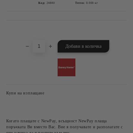
Код:
24840
Тегло:
0.000
кг
Добави в желани
Купи на изплащане
Когато плащате с NewPay, всъщност NewPay плаща
поръчката Ви вместо Вас. Вие я получавате и разполагате с
три начина да я платите към тях: