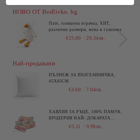
НОВО ОТ Bodlivko. bg
Пате, плюшена играчка, ХИТ,
различни размери, мека и гушлива
€15.00
29.34лв.
Най-продавани
ПЪЛНЕЖ ЗА ВЪЗГЛАВНИЧКА,
45X45СМ.
€3.60
7.04лв.
ХАВЛИЯ ЗА РЪЦЕ, 100% ПАМУК,
БРОДЕРИЯ НАЙ- ДОБАРАТА
МАЙКА/БАБА , РАЗМЕР:
€5.11
9.99лв.
30/50СМ,HAND MADE