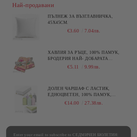
Най-продавани
ПЪЛНЕЖ ЗА ВЪЗГЛАВНИЧКА,
45X45СМ.
€3.60
7.04лв.
ХАВЛИЯ ЗА РЪЦЕ, 100% ПАМУК,
БРОДЕРИЯ НАЙ- ДОБАРАТА
МАЙКА/БАБА , РАЗМЕР:
€5.11
9.99лв.
30/50СМ,HAND MADE
ДОЛЕН ЧАРШАФ С ЛАСТИК,
ЕДНОЦВЕТЕН, 100% ПАМУК,
РАЗЛИЧНИ РАЗМЕРИ
€14.00
27.38лв.
Enter your email to subscribe to СЕДМИЧЕН БЮЛЕТИН: