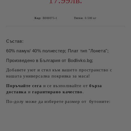
17.99лв.
Код:
B000075-1
Тегло:
0.500
кг
Състав:
60% памук/ 40% полиестер; Плат тип "Лонета";
Произведено в България от Bodlivko.bg;
Добавете уют и стил към вашето пространство с
нашата универсална покривка за маса!
Поръчайте сега
и се възползвайте от
бърза
доставка
и
гарантирано качество
.
По-долу може да изберете размер от бутоните: