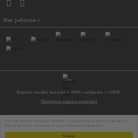
Ние работим с
GDPR
Нашият онлайн магазин е 100% съобразен с GDPR.
Прочетете нашата политика
Моите лични данни
Този сайт използва 'бисквитки' (cookies) за подобряване на неговата ефективност.
Използвайки сайта, Вие приемате нашата
'Политика за бисквитки'
Разбрах!
Онлайн магазин от SELITON