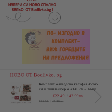
НОВО ОТ Bodlivko. bg
Комплект жакардова калъфка 45x45
см и тишлайфер 45x140 см – Къща с
цветя
€22.49
43.99лв.
€25.00
48.90лв.