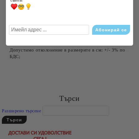
съвети!
е идеалното допълнение за Вашата трапезария по
време на зимните студени дни.
Този вид плат е подходящ за всекидневна употреба.
Леснен за поддръжка.
Препоръчителна температура за пране: 30 градуса;
Допустимо отколонение в размерите в см: +/- 3% по
БДС;
Търси
Разширено търсене