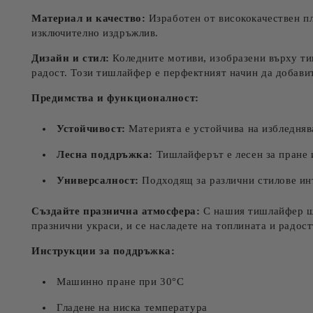
Материал и качество:
Изработен от висококачествен пл
изключително издръжлив.
Дизайн и стил:
Коледните мотиви, изобразени върху тиш
радост. Този тишлайфер е перфектният начин да добави
Предимства и функционалност:
Устойчивост:
Материята е устойчива на избледнява
Лесна поддръжка:
Тишлайферът е лесен за пране и
Универсалност:
Подходящ за различни стилове инт
Създайте празнична атмосфера:
С нашия тишлайфер ще 
празнични украси, и се насладете на топлината и радос
Инструкции за поддръжка:
Машинно пране при 30°C
Гладене на ниска температура