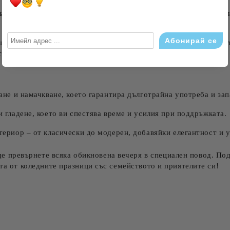
ат, състоящ се от
60% памук и 40% полиестер
, нашият тишл
лайфера ще зарадват малки и големи. Цветната гама е внимат
те празничен акцент към вашата трапезария или кухня.
не и намачкване, което гарантира дълготрайна употреба и зап
 гладене, което ви спестява време и усилия при поддръжката.
ериор – от класически до модерен, добавяйки елегантност и 
превърнете всяка обикновена вечеря в специален повод. Подр
тта от коледните празници със семейството и приятелите си!