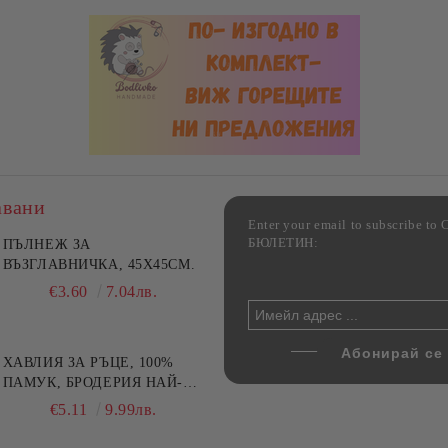
авани
Enter your email to subscribe 
БЮЛЕТИН:
фка за възглавница ,
ПЪЛНЕЖ ЗА
Комплект за алкохолни
цветна, 100% памук,
ВЪЗГЛАВНИЧКА, 45X45СМ.
напитки, Danny Home, 5
ични цветове по избор
части, Декантер + 4 чаши
€4.00
€3.60
7.82лв.
7.04лв.
€32.00
62.59лв.
ХАВЛИЯ ЗА РЪЦЕ, 100%
ПАМУК, БРОДЕРИЯ НАЙ-
ДОБАРАТА МАЙКА/БАБА ,
€5.11
9.99лв.
РАЗМЕР: 30/50СМ,HAND
MADE