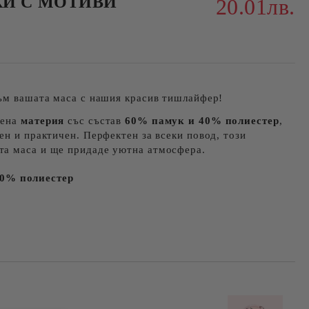
КИ С МОТИВИ
20.01лв.
към вашата маса с нашия красив тишлайфер!
вена
материя
със състав
60% памук и 40% полиестер
,
ен и практичен. Перфектен за всеки повод, този
а маса и ще придаде уютна атмосфера.
40% полиестер
о