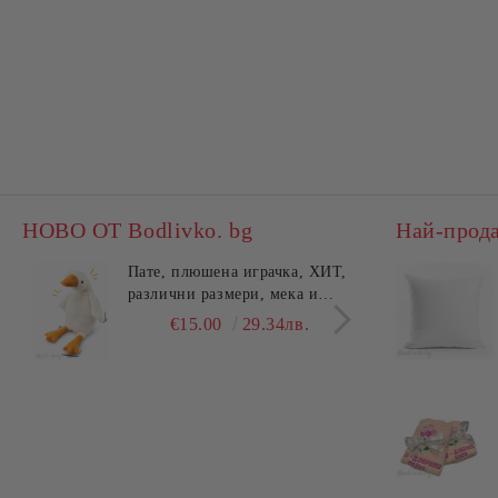
НОВО ОТ Bodlivko. bg
Най-прод
Пате, плюшена играчка, ХИТ,
Калъ
различни размери, мека и
едно
гушлива
разл
€15.00
29.34лв.