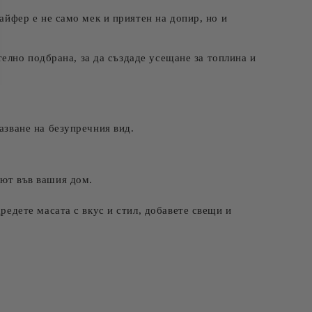
айфер е не само мек и приятен на допир, но и
елно подбрана, за да създаде усещане за топлина и
азване на безупречния вид.
уют във вашия дом.
едете масата с вкус и стил, добавете свещи и