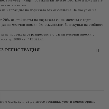
ност NewPay плаща поръчката Ви вместо Вас. Вие я получавате
 платите към тях:
 на изпращане на поръчката без оскъпяване. За покупки на
е 20% от стойността на поръчката си на момента с карта.
3 равни месечни вноски без оскъпяване. За покупки на стойност
та на поръчката се разпределя в 6 равни месечни вноски с
ност до 2000 лв. / €1022.61
ЕЗ РЕГИСТРАЦИЯ
та за лични данни
те на работния ден.
т е създаден, за да внесе топлина, уют и неповторимо