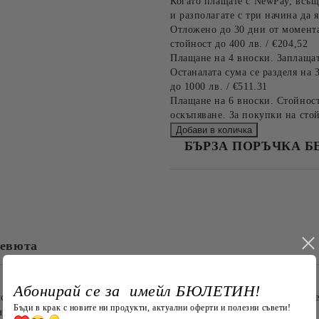
Когато плащате с NewPay, всъщ
и разполагате с три начина да я
Отложено до 30 дни от момента
стойност до 400 лв. / €204,52
Плащане на 4 вноски. Заплащат
Останалата сума се разделя на 
до 1000 лв. / €511.31
Плащане на 6 вноски. Стойност
оскъпяване. За покупки на стой
БЪРЗА ПОРЪЧКА Б
САМО ПОПЪЛНЕТЕ 4 ПОЛЕТА
евюта
Съгласен съм с
Политика
Ние ще се свържем с вас в рамки
Абонирай се за имейл БЮЛЕТИН!
кан тишлайфер с коледни мотиви! Този красив текстилен акцен
Бъди в крак с новите ни продукти, актуални оферти и полезни съвети!
ици.