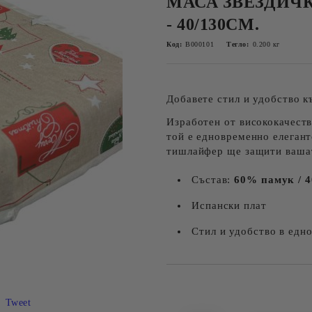
МАСА ЗВЕЗДИЧ
- 40/130СМ.
Код:
B000101
Тегло:
0.200
кг
Добавете стил и удобство 
Изработен от висококачест
той е едновременно елегант
тишлайфер ще защити вашат
Състав:
60% памук / 
Испански плат
Стил и удобство в едн
Добави в желани
Tweet