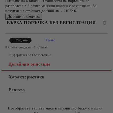
Плащане на 6 вноски. Стойността на поръчката се
разпределя в 6 равни месечни вноски с оскъпяване. За
покупки на стойност до 2000 лв. / €1022.61
БЪРЗА ПОРЪЧКА БЕЗ РЕГИСТРАЦИЯ
САМО ПОПЪЛНЕТЕ 4 ПОЛЕТА
Tweet
Сподели
Оцени продукта
Сравни
Информация за Съответствие
Детайлно описание
Характеристики
Съгласен съм с
Политиката за лични данни
Ревюта
Ние ще се свържем с вас в рамките на работния ден.
Преобразете вашата маса в празнично бижу с нашия