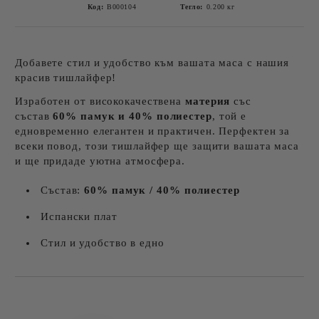
Код:
B000104
Тегло:
0.200
кг
Добавете стил и удобство към вашата маса с нашия
красив тишлайфер!
Изработен от висококачествена
материя
със
състав
60% памук и 40% полиестер
, той е
едновременно елегантен и практичен. Перфектен за
всеки повод, този тишлайфер ще защити вашата маса
и ще придаде уютна атмосфера.
Състав:
60% памук / 40% полиестер
Испански плат
Стил и удобство в едно
Добави в желани