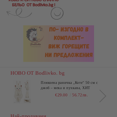
НОВО ОТ Bodlivko. bg
Плюшена раничка „Коте“ 50 см с
джоб – мека и пухкава, ХИТ
€29.00
56.72лв.
Най-продавани