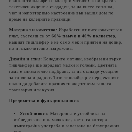
изискан тишлайфер с коледни мотиви! Този красив
текстилен акцент е създаден, за да внесе топлина,
уют и неповторимо настроение във вашия дом по
време на коледните празници.
Материал и качество:
Изработен от висококачествен
плат, състоящ се от
60% памук и 40% полиестер
,
нашият тишлайфер е не само мек и приятен на допир,
но и изключително издръжлив.
Дизайн и стил:
Коледните мотиви, изобразени върху
тишлайфера ще зарадват малки и големи. Цветната
гама е внимателно подбрана, за да създаде усещане
за топлина и радост. Този тишлайфер е перфектният
начин да добавите празничен акцент към вашата
трапезария или кухня.
Предимства и функционалност:
Устойчивост:
Материята е устойчива на
избледняване и намачкване, което гарантира
дълготрайна употреба и запазване на безупречния