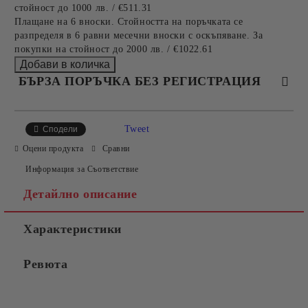
стойност до 1000 лв. / €511.31
Плащане на 6 вноски. Стойността на поръчката се
разпределя в 6 равни месечни вноски с оскъпяване. За
покупки на стойност до 2000 лв. / €1022.61
БЪРЗА ПОРЪЧКА БЕЗ РЕГИСТРАЦИЯ
САМО ПОПЪЛНЕТЕ 4 ПОЛЕТА
Tweet
Сподели
Оцени продукта
Сравни
Информация за Съответствие
Детайлно описание
Характеристики
Съгласен съм с
Политиката за лични данни
Ревюта
Ние ще се свържем с вас в рамките на работния ден.