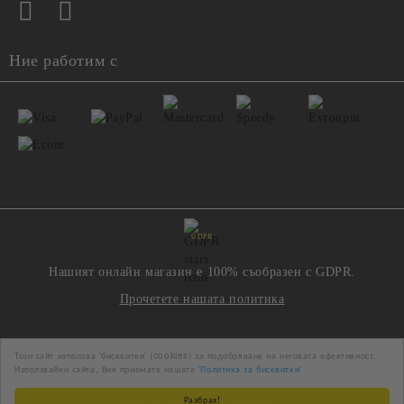
Ние работим с
GDPR
Нашият онлайн магазин е 100% съобразен с GDPR.
Прочетете нашата политика
Моите лични данни
Този сайт използва 'бисквитки' (cookies) за подобряване на неговата ефективност.
Използвайки сайта, Вие приемате нашата
'Политика за бисквитки'
Разбрах!