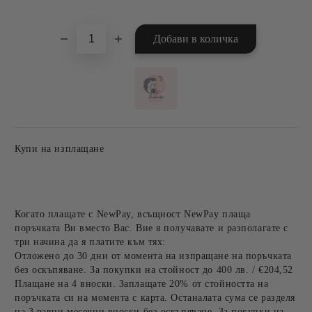
Добави в желани
Купи на изплащане
Когато плащате с NewPay, всъщност NewPay плаща
поръчката Ви вместо Вас. Вие я получавате и разполагате с
три начина да я платите към тях:
Отложено до 30 дни от момента на изпращане на поръчката
без оскъпяване. За покупки на стойност до 400 лв. / €204,52
Плащане на 4 вноски. Заплащате 20% от стойността на
поръчката си на момента с карта. Останалата сума се разделя
на 3 равни месечни вноски без оскъпяване. За покупки на