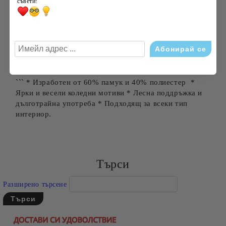
съвети!
Гладене на ниска температура
Да не се избелва
Подарете си този красив и функционален тишлайфер
и внесете коледно настроение във вашия дом още
днес!
``` * Изработен от 60% памук и 40% полиестер *
Ярки и весели коледни мотиви * Лесна поддръжка и
дълготрайна употреба * Подходящ за всеки тип
интериор.
Търси
Разширено търсене