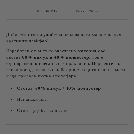
Код:
B000112
Тегло:
0.200
кг
Добавете стил и удобство към вашата маса с нашия
красив тишлайфер!
Изработен от висококачествена
материя
със
състав
60% памук и 40% полиестер
, той е
едновременно елегантен и практичен. Перфектен за
всеки повод, този тишлайфер ще защити вашата маса
и ще придаде уютна атмосфера.
Състав:
60% памук / 40% полиестер
Испански плат
Стил и удобство в едно