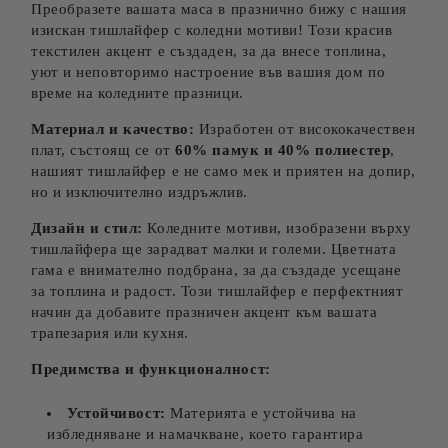
Преобразете вашата маса в празнично бижу с нашия
изискан тишлайфер с коледни мотиви! Този красив
текстилен акцент е създаден, за да внесе топлина,
уют и неповторимо настроение във вашия дом по
време на коледните празници.
Материал и качество:
Изработен от висококачествен
плат, състоящ се от
60% памук и 40% полиестер
,
нашият тишлайфер е не само мек и приятен на допир,
но и изключително издръжлив.
Дизайн и стил:
Коледните мотиви, изобразени върху
тишлайфера ще зарадват малки и големи. Цветната
гама е внимателно подбрана, за да създаде усещане
за топлина и радост. Този тишлайфер е перфектният
начин да добавите празничен акцент към вашата
трапезария или кухня.
Предимства и функционалност:
Устойчивост:
Материята е устойчива на
избледняване и намачкване, което гарантира