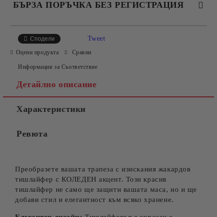
БЪРЗА ПОРЪЧКА БЕЗ РЕГИСТРАЦИЯ
САМО ПОПЪЛНЕТЕ 4 ПОЛЕТА
Tweet
Сподели
Оцени продукта
Сравни
Информация за Съответствие
Детайлно описание
Характеристики
Съгласен съм с
Политиката за лични данни
Ревюта
Ние ще се свържем с вас в рамките на работния ден.
Преобразете вашата трапеза с изискания жакардов
тишлайфер с КОЛЕДЕН акцент. Този красив
тишлайфер не само ще защити вашата маса, но и ще
добави стил и елегантност към всяко хранене.