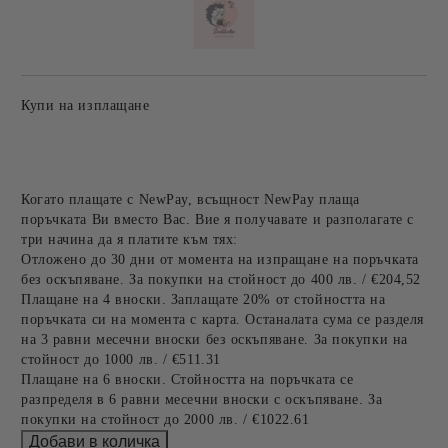
Купи на изплащане
Когато плащате с NewPay, всъщност NewPay плаща
поръчката Ви вместо Вас. Вие я получавате и разполагате с
три начина да я платите към тях:
Отложено до 30 дни от момента на изпращане на поръчката
без оскъпяване. За покупки на стойност до 400 лв. / €204,52
Плащане на 4 вноски. Заплащате 20% от стойността на
поръчката си на момента с карта. Останалата сума се разделя
на 3 равни месечни вноски без оскъпяване. За покупки на
стойност до 1000 лв. / €511.31
Плащане на 6 вноски. Стойността на поръчката се
разпределя в 6 равни месечни вноски с оскъпяване. За
покупки на стойност до 2000 лв. / €1022.61