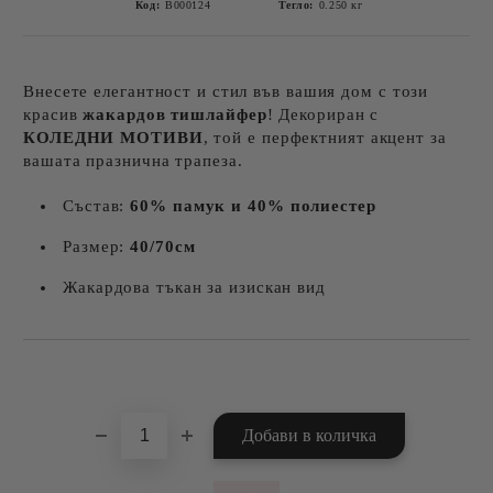
Код:
B000124
Тегло:
0.250
кг
Внесете елегантност и стил във вашия дом с този
красив
жакардов тишлайфер
! Декориран с
КОЛЕДНИ МОТИВИ
, той е перфектният акцент за
вашата празнична трапеза.
Състав:
60% памук и 40% полиестер
Размер:
40
/70см
Жакардова тъкан за изискан вид
Добави в желани