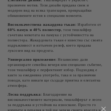
Елегантен дизайн:
Тишлайферът е украсен с
празничен мотив. Този дизайн придава свеж и
модерен вид на всяка трапезария, превръщайки
обикновените ястия в специални моменти.
Висококачествена жакардова тъкан:
Изработен от
60% памук и 40% полиестер
, този тишлайфер
съчетава мекотата на памука с устойчивостта на
полиестера. Жакардовата тъкан е известна със своята
издръжливост и изтънчен релеф, което придава
луксозен вид на продукта.
Универсално приложение:
Независимо дали
организирате семейна вечеря или специално събитие,
този тишлайфер е перфектният избор. Подходящ е
както за ежедневна употреба, така и за празнични
поводи, като винаги ще създаде приятна и елегантна
атмосфера.
Лесна поддръжка:
Благодарение на
висококачествените материали, тишлайферът е лесен
за поддръжка и устойчив на износване. Просто го
изперете в пералня и той ще запази своята красота и