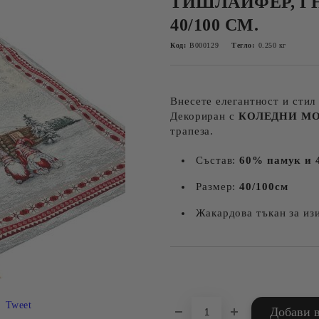
ТИШЛАЙФЕР, Г
40/100 СМ.
Код:
B000129
Тегло:
0.250
кг
Внесете елегантност и стил
Декориран с
КОЛЕДНИ М
трапеза.
Състав:
60% памук и 
Размер:
40
/100см
Жакардова тъкан за из
Добави в желани
Tweet