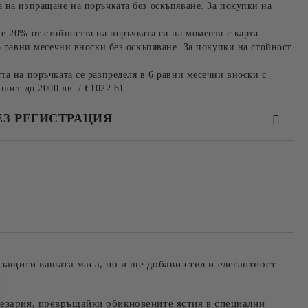
 на изпращане на поръчката без оскъпяване. За покупки на
е 20% от стойността на поръчката си на момента с карта.
3 равни месечни вноски без оскъпяване. За покупки на стойност
та на поръчката се разпределя в 6 равни месечни вноски с
ност до 2000 лв. / €1022.61
ЕЗ РЕГИСТРАЦИЯ
та за лични данни
те на работния ден.
ащити вашата маса, но и ще добави стил и елегантност
пезария, превръщайки обикновените ястия в специални