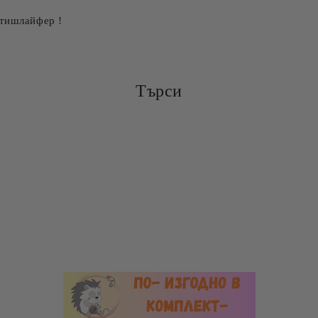
 тишлайфер !
Търси