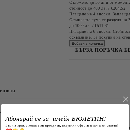
Отложено до 30 дни от момента
стойност до 400 лв. / €204,52
Плащане на 4 вноски. Заплащат
Останалата сума се разделя на 
до 1000 лв. / €511.31
Плащане на 6 вноски. Стойност
оскъпяване. За покупки на стой
БЪРЗА ПОРЪЧКА Б
САМО ПОПЪЛНЕТЕ 4 ПОЛЕТА
евюта
Съгласен съм с
Политика
Ние ще се свържем с вас в рамки
айфер с КОЛЕДЕН акцент. Този красив тишлайфер не само ще з
Абонирай се за имейл БЮЛЕТИН!
Бъди в крак с новите ни продукти, актуални оферти и полезни съвети!
мотив. Този дизайн придава свеж и модерен вид на всяка тра