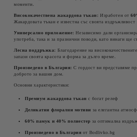
моменти.
Висококачествена жакардова тъкан:
Изработен от
60
Жакардовата тъкан е известна със своята издръжливост 
Универсално приложение:
Независимо дали организира
употреба, така и за празнични поводи, като винаги ще 
Лесна поддръжка:
Благодарение на висококачествените
запази своята красота и форма за дълго време.
Произведено в България:
С гордост ви представяме про
доброто за вашия дом.
Основни характеристики:
Премиум жакардова тъкан
с богат релеф
Деликатни флорални мотиви
за елегантна атмосф
60% памук и 40% полиестер
за оптимална издръж
Произведено в България
от Bodlivko.bg