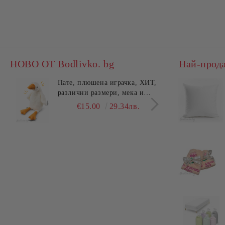
НОВО ОТ Bodlivko. bg
Най-прод
Пате, плюшена играчка, ХИТ,
Калъ
различни размери, мека и
едно
гушлива
разл
€15.00
29.34лв.