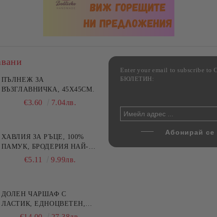
авани
Enter your email to subscribe 
БЮЛЕТИН:
фка за възглавница ,
ПЪЛНЕЖ ЗА
Комплект за алкохолни
цветна, 100% памук,
ВЪЗГЛАВНИЧКА, 45X45СМ.
напитки, Danny Home, 5
ични цветове по избор
части, Декантер + 4 чаши
€4.00
€3.60
7.82лв.
7.04лв.
€32.00
62.59лв.
ХАВЛИЯ ЗА РЪЦЕ, 100%
ПАМУК, БРОДЕРИЯ НАЙ-
ДОБАРАТА МАЙКА/БАБА ,
€5.11
9.99лв.
РАЗМЕР: 30/50СМ,HAND
MADE
ДОЛЕН ЧАРШАФ С
ЛАСТИК, ЕДНОЦВЕТЕН,
100% ПАМУК, РАЗЛИЧНИ
€14.00
27.38лв.