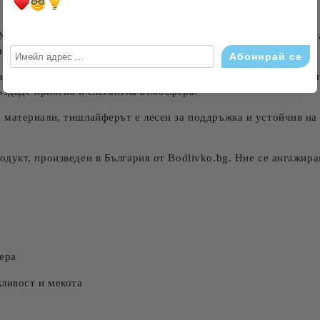
% памук и 40% полиестер
, този тишлайфер съчетава мекотат
и изтънчен релеф, което придава луксозен вид на продукта.
те семейна вечеря или специално събитие, този тишлайфер е 
създаде приятна и елегантна атмосфера.
 материали, тишлайферът е лесен за поддръжка и устойчив на 
дукт, произведен в България от Bodlivko.bg. Ние се ангажирам
ера
ливост и мекота