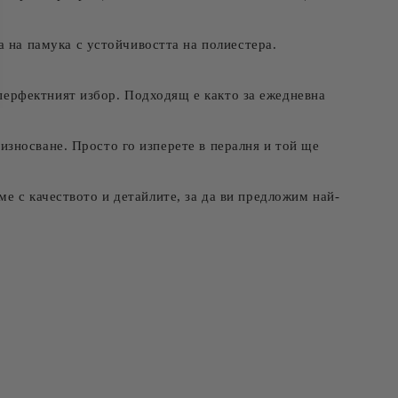
а на памука с устойчивостта на полиестера.
перфектният избор. Подходящ е както за ежедневна
износване. Просто го изперете в пералня и той ще
е с качеството и детайлите, за да ви предложим най-