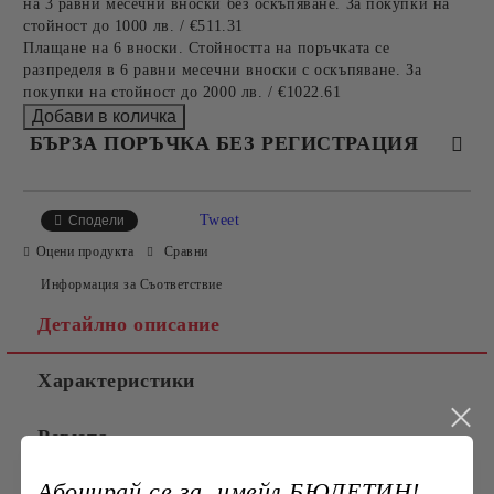
на 3 равни месечни вноски без оскъпяване. За покупки на
стойност до 1000 лв. / €511.31
Плащане на 6 вноски. Стойността на поръчката се
разпределя в 6 равни месечни вноски с оскъпяване. За
покупки на стойност до 2000 лв. / €1022.61
БЪРЗА ПОРЪЧКА БЕЗ РЕГИСТРАЦИЯ
САМО ПОПЪЛНЕТЕ 4 ПОЛЕТА
Tweet
Сподели
Оцени продукта
Сравни
Информация за Съответствие
Детайлно описание
Характеристики
Съгласен съм с
Политиката за лични данни
Ревюта
Ние ще се свържем с вас в рамките на работния ден.
Абонирай се за имейл БЮЛЕТИН!