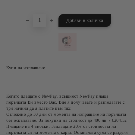
Добави в желани
Купи на изплащане
Когато плащате с NewPay, всъщност NewPay плаща
поръчката Ви вместо Вас. Вие я получавате и разполагате с
три начина да я платите към тях:
Отложено до 30 дни от момента на изпращане на поръчката
без оскъпяване. За покупки на стойност до 400 лв. / €204,52
Плащане на 4 вноски. Заплащате 20% от стойността на
поръчката си на момента с карта. Останалата сума се разделя