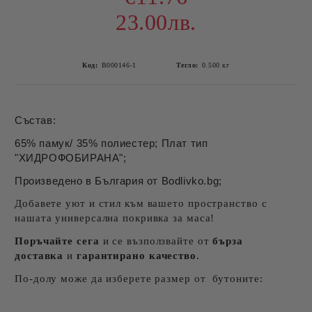
23.00лв.
Код:
B000146-1
Тегло:
0.500
кг
Състав:
65% памук/ 35% полиестер; Плат тип
"ХИДРОФОБИРАНА";
Произведено в България от Bodlivko.bg;
Добавете уют и стил към вашето пространство с
нашата универсална покривка за маса!
Поръчайте сега
и се възползвайте от
бърза
доставка
и
гарантирано качество
.
По-долу може да изберете размер от бутоните: