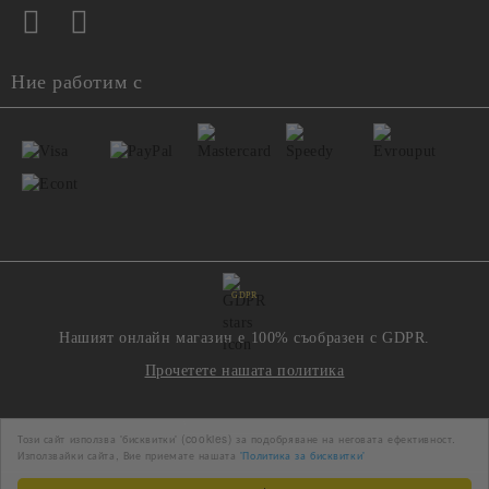
Ние работим с
GDPR
Нашият онлайн магазин е 100% съобразен с GDPR.
Прочетете нашата политика
Моите лични данни
Този сайт използва 'бисквитки' (cookies) за подобряване на неговата ефективност.
Използвайки сайта, Вие приемате нашата
'Политика за бисквитки'