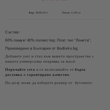
Код:
B000148-1
Тегло:
0.500
кг
Състав:
60% памук/ 40% полиестер; Плат тип "Лонета";
Произведено в България от Bodlivko.bg;
Добавете уют и стил към вашето пространство с
нашата универсална покривка за маса!
Поръчайте сега
и се възползвайте от
бърза
доставка
и
гарантирано качество
.
По-долу може да изберете размер от бутоните: