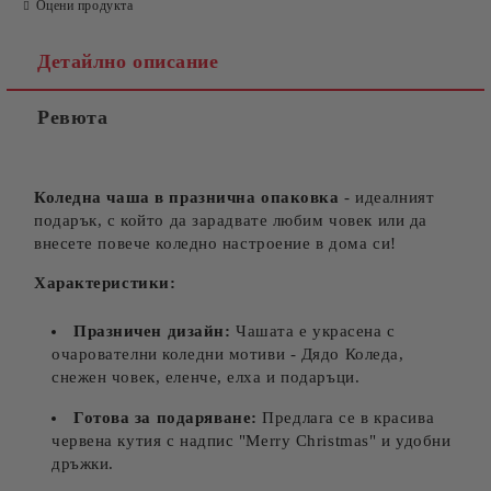
Оцени продукта
Детайлно описание
Ревюта
Съгласен съм с
Политиката за лични данни
Ние ще се свържем с вас в рамките на работния ден.
Коледна чаша в празнична опаковка
- идеалният
подарък, с който да зарадвате любим човек или да
внесете повече коледно настроение в дома си!
Характеристики:
Празничен дизайн:
Чашата е украсена с
очарователни коледни мотиви - Дядо Коледа,
снежен човек, еленче, елха и подаръци.
Готова за подаряване:
Предлага се в красива
червена кутия с надпис "Merry Christmas" и удобни
дръжки.