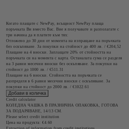
Когато плащате с NewPay, всъщност NewPay плаща
поръчката Ви вместо Вас. Вие я получавате и разполагате с
три начина да я платите към тях:
Отложено до 30 дни от момента на изпращане на поръчката
без оскъпяване. За покупки на стойност до 400 лв. / €204,52
Плащане на 4 вноски. Заплащате 20% от стойността на
поръчката си на момента с карта. Останалата сума се разделя
на 3 равни месечни вноски без оскъпяване. За покупки на
стойност до 1000 лв. / €511.31
Плащане на 6 вноски. Стойността на поръчката се
разпределя в 6 равни месечни вноски с оскъпяване. За
покупки на стойност до 2000 лв. / €1022.61
Credit calculator
КОЛЕДНА ЧАШКА В ПРАЗНИЧНА ОПАКОВКА, ГОТОВА
ЗА ПОДАРЯВАНЕ, 14/13 СМ.
Please select credit institution
Цена на продукта:
€4.60
Extraction of information from credit institutions