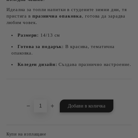
Идеална за топли напитки в студените зимни дни, тя
пристига в
празнична опаковка
, готова да зарадва
любим човек.
Размери:
14/13 см
Готова за подарък:
В красива, тематична
опаковка.
Коледен дизайн:
Създава празнично настроение.
Добави в желани
Купи на изплащане