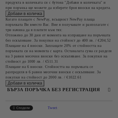
продукта в количката си с бутона "Добави в количката" и
при поръчка ще можете да изберете броя вноски на кредита.
Когато плащате с NewPay, всъщност NewPay плаща
поръчката Ви вместо Вас. Вие я получавате и разполагате с
три начина да я платите към тях:
Отложено до 30 дни от момента на изпращане на поръчката
без оскъпяване. За покупки на стойност до 400 лв. / €204,52
Плащане на 4 вноски. Заплащате 20% от стойността на
поръчката си на момента с карта. Останалата сума се разделя
на 3 равни месечни вноски без оскъпяване. За покупки на
стойност до 1000 лв. / €511.31
Плащане на 6 вноски. Стойността на поръчката се
разпределя в 6 равни месечни вноски с оскъпяване. За
покупки на стойност до 2000 лв. / €1022.61
БЪРЗА ПОРЪЧКА БЕЗ РЕГИСТРАЦИЯ
САМО ПОПЪЛНЕТЕ 4 ПОЛЕТА
Tweet
Сподели