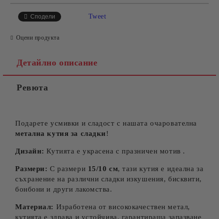
САМО ПОПЪЛНЕТЕ 4 ПОЛЕТА
Tweet
Сподели
Оцени продукта
Детайлно описание
Ревюта
Съгласен съм с
Политиката за лични данни
Ние ще се свържем с вас в рамките на работния ден.
Подарете усмивки и сладост с нашата очарователна
метална кутия за сладки
!
Дизайн:
Кутията е украсена с празничен мотив .
Размери:
С размери
15
/10 см
, тази кутия е идеална за
съхранение на различни сладки изкушения, бисквити,
бонбони и други лакомства.
Материал:
Изработена от висококачествен метал,
кутията е здрава и устойчива, гарантираща запазване