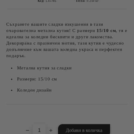
Код:
L1578E
Тегло:
0.250
кг
Съхранете вашите сладки изкушения в тази
очарователна метална кутия! С размери
15
/10 см
, тя е
идеална за коледни бисквити и други лакомства.
Декорирана с празничен мотив, тази кутия е чудесно
допълнение към вашата коледна украса и перфектен
подарък.
Метална кутия за сладки
Размери: 15/10 см
Коледен дизайн
Добави в желани