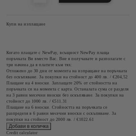
Купи на изплащане
Когато плащате с NewPay, всъщност NewPay плаща
поръчката Ви вместо Вас. Вие я получавате и разполагате с
три начина да я платите към тях:
Отложено до 30 дни от момента на изпращане на поръчката
без оскъпяване. За покупки на стойност до 400 лв. / €204,52
Плащане на 4 вноски. Заплащате 20% от стойността на
поръчката си на момента с карта. Останалата сума се разделя
на 3 равни месечни вноски без оскъпяване. За покупки на
стойност до 1000 лв. / €511.31
Плащане на 6 вноски. Стойността на поръчката се
разпределя в 6 равни месечни вноски с оскъпяване. За
покупки на стойност до 2000 лв. / €1022.61
Credit calculator