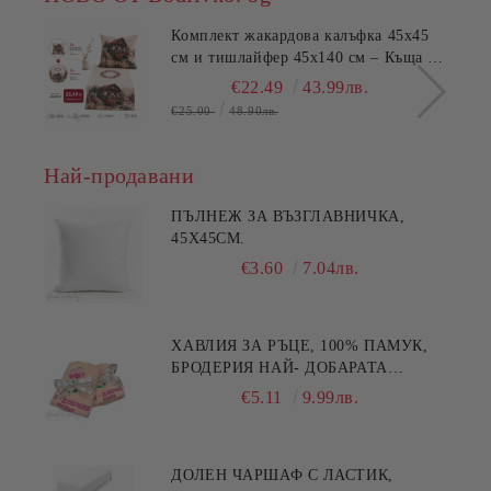
Комплект жакардова калъфка 45x45
см и тишлайфер 45x140 см – Къща с
цветя
€22.49
43.99лв.
€25.00
48.90лв.
Най-продавани
ПЪЛНЕЖ ЗА ВЪЗГЛАВНИЧКА,
45X45СМ.
€3.60
7.04лв.
ХАВЛИЯ ЗА РЪЦЕ, 100% ПАМУК,
БРОДЕРИЯ НАЙ- ДОБАРАТА
МАЙКА/БАБА , РАЗМЕР:
€5.11
9.99лв.
30/50СМ,HAND MADE
ДОЛЕН ЧАРШАФ С ЛАСТИК,