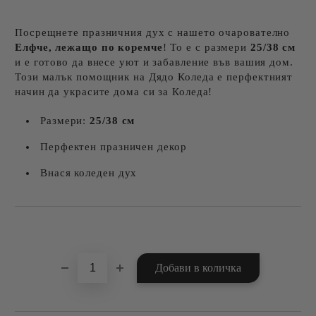
Посрещнете празничния дух с нашето очарователно
Елфче, лежащо по коремче
! То е с размери
25/38 см
и е готово да внесе уют и забавление във вашия дом.
Този малък помощник на Дядо Коледа е перфектният
начин да украсите дома си за Коледа!
Размери:
25/38 см
Перфектен празничен декор
Внася коледен дух
Добави в желани