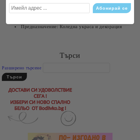
Материали: Висококачествени и безопасни
материали
Предназначение: Коледна украса и декорация
Търси
Разширено търсене