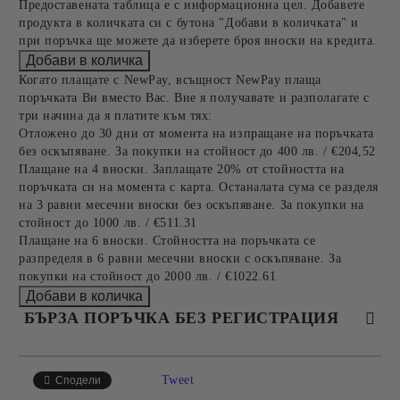
Предоставената таблица е с информационна цел. Добавете
продукта в количката си с бутона "Добави в количката" и
при поръчка ще можете да изберете броя вноски на кредита.
Когато плащате с NewPay, всъщност NewPay плаща
поръчката Ви вместо Вас. Вие я получавате и разполагате с
три начина да я платите към тях:
Отложено до 30 дни от момента на изпращане на поръчката
без оскъпяване. За покупки на стойност до 400 лв. / €204,52
Плащане на 4 вноски. Заплащате 20% от стойността на
поръчката си на момента с карта. Останалата сума се разделя
на 3 равни месечни вноски без оскъпяване. За покупки на
стойност до 1000 лв. / €511.31
Плащане на 6 вноски. Стойността на поръчката се
разпределя в 6 равни месечни вноски с оскъпяване. За
покупки на стойност до 2000 лв. / €1022.61
БЪРЗА ПОРЪЧКА БЕЗ РЕГИСТРАЦИЯ
САМО ПОПЪЛНЕТЕ 4 ПОЛЕТА
Tweet
Сподели