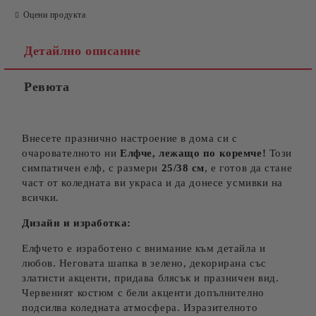
Оцени продукта
Детайлно описание
Ревюта
Съгласен съм с
Политиката за лични данни
Ние ще се свържем с вас в рамките на работния ден.
Внесете празнично настроение в дома си с
очарователното ни
Елфче, лежащо по коремче!
Този
симпатичен елф, с размери
25/38 см
, е готов да стане
част от коледната ви украса и да донесе усмивки на
всички.
Дизайн и изработка:
Елфчето е изработено с внимание към детайла и
любов. Неговата шапка в зелено, декорирана със
златисти акценти, придава блясък и празничен вид.
Червеният костюм с бели акценти допълнително
подсилва коледната атмосфера. Изразителното