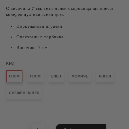
С височина
7 см
, тези малки съкровища ще внесат
коледен дух във всеки дом.
Порцеланови играчки
Опаковани в торбичка
Височина 7 см
ВИД::
ГНОМ
ГНОМ
ЕЛЕН
МОМИЧЕ
АНГЕЛ
СНЕЖЕН ЧОВЕК
Добави в желани