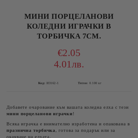
МИНИ ПОРЦЕЛАНОВИ
КОЛЕДНИ ИГРАЧКИ В
ТОРБИЧКА 7СМ.
€2.05
4.01лв.
Код:
И3162-1
Тегло:
0.100
кг
Добавете очарование към вашата коледна елха с тези
мини порцеланови играчки
!
Всяка играчка е внимателно изработена и опакована в
празнична торбичка
, готова за подарък или за
окачване на елхата.