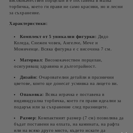
висококачествен порцелан и е поставена в малка
торбичка, което ги прави не само красиви, но и лесни
за съхранение.
Характеристики:
Комплект от 5 уникални фигурки:
Дядо
Коледа, Снежен човек, Ангелче, Мече и
Момиченце. Всяка фигурка е с височина 7 см.
Материал:
Висококачествен порцелан,
осигуряващ здравина и дълготрайност.
Дизайн:
Очарователни детайли и празнични
цветове, които ще донесат усмивка на лицето ви.
Опаковка:
Всяка играчка е поставена в
индивидуална торбичка, което ги прави идеални за
подарък или за съхранение след празниците.
Размер:
Компактният размер (7 см) позволява да
бъдат поставени на елхата, на камината, на рафта
или на всяко друго място, където искате да