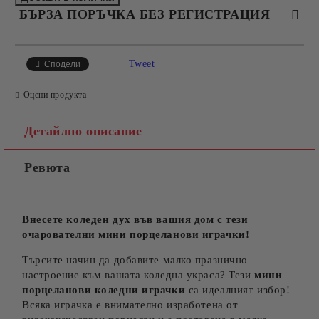
БЪРЗА ПОРЪЧКА БЕЗ РЕГИСТРАЦИЯ
САМО ПОПЪЛНЕТЕ 4 ПОЛЕТА
Tweet
Сподели
Оцени продукта
Детайлно описание
Ревюта
Съгласен съм с
Политиката за лични данни
Ние ще се свържем с вас в рамките на работния ден.
Внесете коледен дух във вашия дом с тези
очарователни мини порцеланови играчки!
Търсите начин да добавите малко празнично
настроение към вашата коледна украса? Тези
мини
порцеланови коледни играчки
са идеалният избор!
Всяка играчка е внимателно изработена от