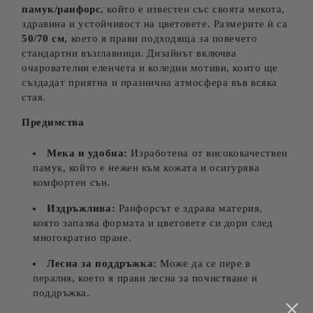
памук/ранфорс
, който е известен със своята мекота,
здравина и устойчивост на цветовете. Размерите ѝ са
50/70 см
, което я прави подходяща за повечето
стандартни възглавници. Дизайнът включва
очарователни еленчета и коледни мотиви, които ще
създадат приятна и празнична атмосфера във всяка
стая.
Предимства
Мека и удобна:
Изработена от висококачествен
памук, който е нежен към кожата и осигурява
комфортен сън.
Издръжлива:
Ранфорсът е здрава материя,
която запазва формата и цветовете си дори след
многократно пране.
Лесна за поддръжка:
Може да се пере в
пералня, което я прави лесна за почистване и
поддръжка.