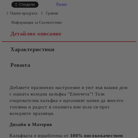
Tweet
Сподели
Оцени продукта
Сравни
Информация за Съответствие
Детайлно описание
Характеристики
Съгласен съм с
Политиката за лични данни
Ревюта
Ние ще се свържем с вас в рамките на работния ден.
Добавете празнично настроение и уют във вашия дом
с нашата коледна калъфка "Еленчета"! Тази
очарователна калъфка е идеалният начин да внесете
топлина и радост в спалнята или хола си през
коледните празници.
Дизайн и Материя
Калъфката е изработена от
100% висококачествен