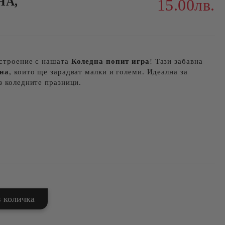
НА,
15.00лв.
астроение с нашата
Коледна попит игра
! Тази забавна
ина
, които ще зарадват малки и големи. Идеална за
з коледните празници.