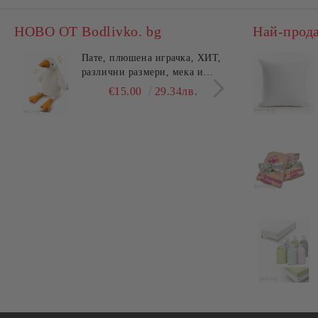
НОВО ОТ Bodlivko. bg
Най-прод
Пате, плюшена играчка, ХИТ,
Калъ
различни размери, мека и
едно
гушлива
разл
€15.00
29.34лв.