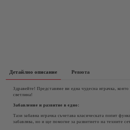
Детайлно описание
Ревюта
Здравейте! Представяме ви една чудесна играчка, която
светлина!
Забавление и развитие в едно:
Тази забавна играчка съчетава класическата попит функ
забавлява, но и ще помогне за развитието на техните се