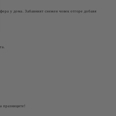
сфера у дома. Забавният снежен човек отгоре добавя
та.
на празниците!