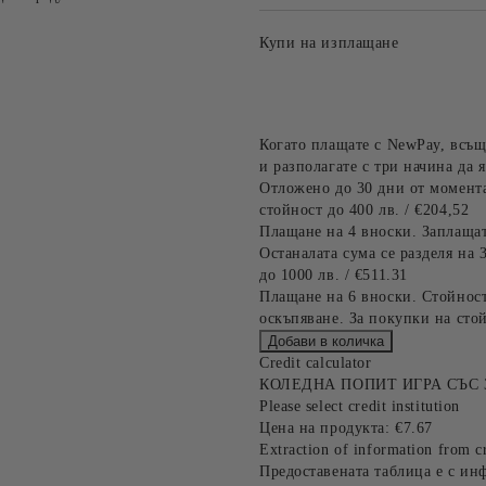
Купи на изплащане
Когато плащате с NewPay, всъщ
и разполагате с три начина да я
Отложено до 30 дни от момента
стойност до 400 лв. / €204,52
Плащане на 4 вноски. Заплащат
Останалата сума се разделя на 
до 1000 лв. / €511.31
Плащане на 6 вноски. Стойност
оскъпяване. За покупки на стой
Credit calculator
КОЛЕДНА ПОПИТ ИГРА СЪС 
Please select credit institution
Цена на продукта:
€7.67
Extraction of information from cr
Предоставената таблица е с ин