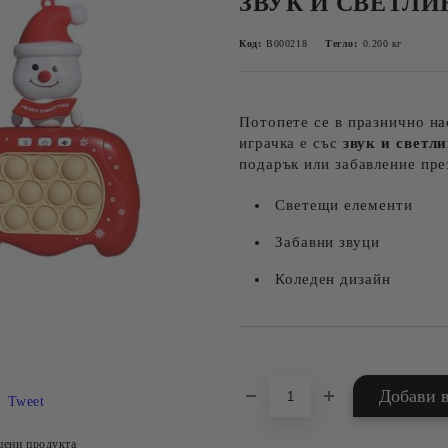
ЗВУК И СВЕТЛИ
Код:
B000218
Тегло:
0.200
кг
Потопете се в празнично н
играчка е със
звук и светл
подарък или забавление пре
Светещи елементи
Забавни звуци
Коледен дизайн
Добави в желани
Tweet
цени продукта