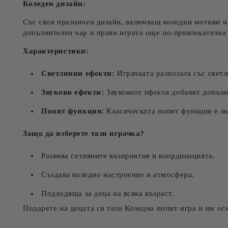
Коледен дизайн:
Със своя празничен дизайн, включващ коледни мотиви и 
допълнителен чар и прави играта още по-привлекателна 
Характеристики:
Светлинни ефекти:
Играчката разполага със светл
Звукови ефекти:
Звуковите ефекти добавят допълн
Попит функция:
Класическата попит функция е лю
Защо да изберете тази играчка?
Развива сетивните възприятия и координацията.
Създава коледно настроение и атмосфера.
Подходяща за деца на всяка възраст.
Подарете на децата си тази Коледна попит игра и им ос