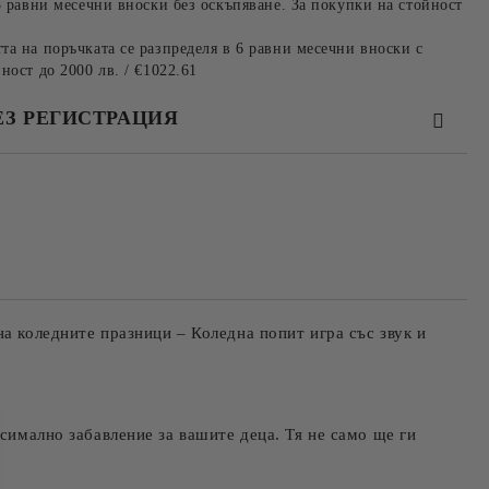
3 равни месечни вноски без оскъпяване. За покупки на стойност
та на поръчката се разпределя в 6 равни месечни вноски с
ност до 2000 лв. / €1022.61
ЕЗ РЕГИСТРАЦИЯ
та за лични данни
те на работния ден.
а коледните празници – Коледна попит игра със звук и
ксимално забавление за вашите деца. Тя не само ще ги