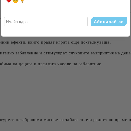
цветове, тази играчка е идеална за създаване на коледна атмо
за децата.
инни ефекти, които правят играта още по-вълнуваща.
ително забавление и стимулират слуховите възприятия на деца
бима на децата и предлага часове на забавление.
игурете незабравими мигове на забавление и радост по време 