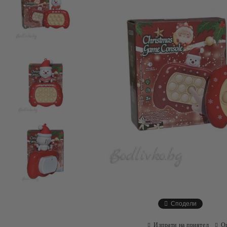
Сподели
Изпрати на приятел
О