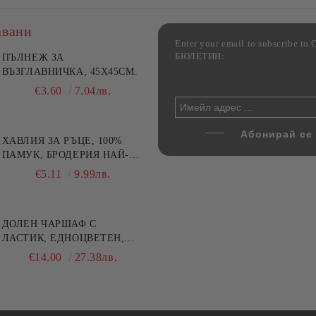
авани
Enter your email to subscribe 
БЮЛЕТИН:
фка за възглавница ,
ПЪЛНЕЖ ЗА
Комплект за алкохолни
цветна, 100% памук,
ВЪЗГЛАВНИЧКА, 45X45СМ.
напитки, Danny Home, 5
ични цветове по избор
части, Декантер + 4 чаши
€4.00
€3.60
7.82лв.
7.04лв.
€32.00
62.59лв.
ХАВЛИЯ ЗА РЪЦЕ, 100%
ПАМУК, БРОДЕРИЯ НАЙ-
ДОБАРАТА МАЙКА/БАБА ,
€5.11
9.99лв.
РАЗМЕР: 30/50СМ,HAND
MADE
ДОЛЕН ЧАРШАФ С
ЛАСТИК, ЕДНОЦВЕТЕН,
100% ПАМУК, РАЗЛИЧНИ
€14.00
27.38лв.
РАЗМЕРИ