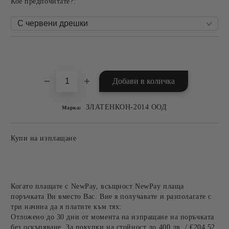
Кое предпочитате?:
Добави в желани
ЗЛАТЕНКОН-2014 ООД
Марка:
Купи на изплащане
Когато плащате с NewPay, всъщност NewPay плаща
поръчката Ви вместо Вас. Вие я получавате и разполагате с
три начина да я платите към тях:
Отложено до 30 дни от момента на изпращане на поръчката
без оскъпяване. За покупки на стойност до 400 лв. / €204,52