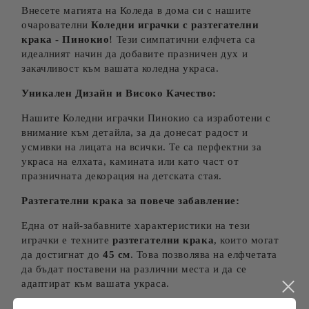
Внесете магията на Коледа в дома си с нашите
очарователни
Коледни играчки с разтегателни
крака - Пинокио
! Тези симпатични елфчета са
идеалният начин да добавите празничен дух и
закачливост към вашата коледна украса.
Уникален Дизайн и Високо Качество:
Нашите Коледни играчки Пинокио са изработени с
внимание към детайла, за да донесат радост и
усмивки на лицата на всички. Те са перфектни за
украса на елхата, камината или като част от
празничната декорация на детската стая.
Разтегателни крака за повече забавление:
Една от най-забавните характеристики на тези
играчки е техните
разтегателни крака
, които могат
да достигнат до
45 см
. Това позволява на елфчетата
да бъдат поставени на различни места и да се
адаптират към вашата украса.
Характеристики: