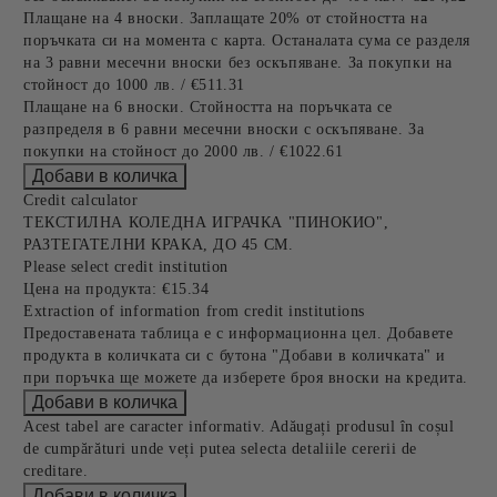
Плащане на 4 вноски. Заплащате 20% от стойността на
поръчката си на момента с карта. Останалата сума се разделя
на 3 равни месечни вноски без оскъпяване. За покупки на
стойност до 1000 лв. / €511.31
Плащане на 6 вноски. Стойността на поръчката се
разпределя в 6 равни месечни вноски с оскъпяване. За
покупки на стойност до 2000 лв. / €1022.61
Credit calculator
ТЕКСТИЛНА КОЛЕДНА ИГРАЧКА "ПИНОКИО",
РАЗТЕГАТЕЛНИ КРАКА, ДО 45 СМ.
Please select credit institution
Цена на продукта:
€15.34
Extraction of information from credit institutions
Предоставената таблица е с информационна цел. Добавете
продукта в количката си с бутона "Добави в количката" и
при поръчка ще можете да изберете броя вноски на кредита.
Acest tabel are caracter informativ. Adăugați produsul în coșul
de cumpărături unde veți putea selecta detaliile cererii de
creditare.