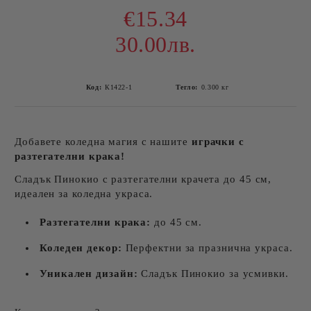
€15.34
30.00лв.
Код:
К1422-1
Тегло:
0.300
кг
Добавете коледна магия с нашите
играчки с
разтегателни крака!
Сладък Пинокио с разтегателни крачета до 45 см,
идеален за коледна украса.
Разтегателни крака:
до 45 см.
Коледен декор:
Перфектни за празнична украса.
Уникален дизайн:
Сладък Пинокио за усмивки.