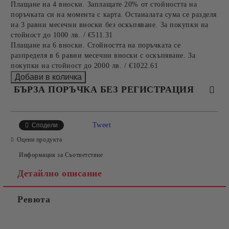
Плащане на 4 вноски. Заплащате 20% от стойността на
поръчката си на момента с карта. Останалата сума се разделя
на 3 равни месечни вноски без оскъпяване. За покупки на
стойност до 1000 лв. / €511.31
Плащане на 6 вноски. Стойността на поръчката се
разпределя в 6 равни месечни вноски с оскъпяване. За
покупки на стойност до 2000 лв. / €1022.61
БЪРЗА ПОРЪЧКА БЕЗ РЕГИСТРАЦИЯ
САМО ПОПЪЛНЕТЕ 4 ПОЛЕТА
Tweet
Сподели
Оцени продукта
Информация за Съответствие
Детайлно описание
Ревюта
Съгласен съм с
Политиката за лични данни
Ние ще се свържем с вас в рамките на работния ден.