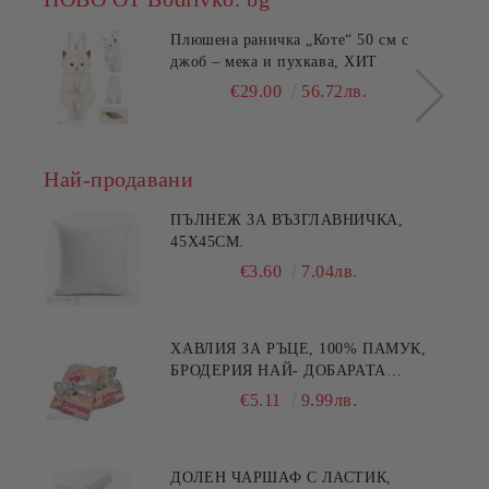
Плюшена раничка „Коте“ 50 см с
джоб – мека и пухкава, ХИТ
€29.00
56.72лв.
Най-продавани
ПЪЛНЕЖ ЗА ВЪЗГЛАВНИЧКА,
45X45СМ.
€3.60
7.04лв.
ХАВЛИЯ ЗА РЪЦЕ, 100% ПАМУК,
БРОДЕРИЯ НАЙ- ДОБАРАТА
МАЙКА/БАБА , РАЗМЕР:
€5.11
9.99лв.
30/50СМ,HAND MADE
ДОЛЕН ЧАРШАФ С ЛАСТИК,