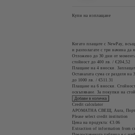
Купи на изплащане
Когато плащате с NewPay, всъщ
и разполагате с три начина да я
Отложено до 30 дни от момента
стойност до 400 лв. / €204,52
Плащане на 4 вноски. Заплащат
Останалата сума се разделя на 
до 1000 лв. / €511.31
Плащане на 6 вноски. Стойност
оскъпяване. За покупки на стой
Credit calculator
АРОМАТНА СВЕЩ, Aura, Порт
Please select credit institution
Цена на продукта:
€3.06
Extraction of information from cr
Предоставената таблица е с ин