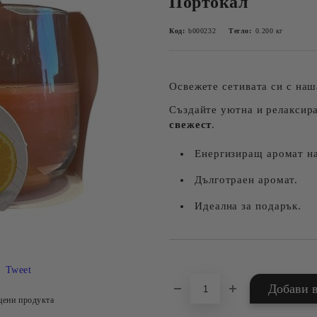
Портокал
Код:
b000232
Тегло:
0.200
кг
Освежете сетивата си с на
Създайте уютна и релаксир
свежест
.
Енергизиращ аромат на
Дълготраен аромат.
Идеална за подарък.
Добави в желани
Tweet
цени продукта