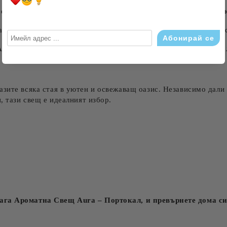
ен восък, свещта гори равномерно и дълготрайно, осигурявайк
ша, свещта е не само източник на прекрасен аромат, но и кра
роматна Свещ Aura – Портокал е чудесен начин да зарадвате 
зите всяка стая в уютен и освежаващ оазис. Независимо дали р
, тази свещ е идеалният избор.
ага Ароматна Свещ Aura – Портокал, и превърнете дома си 