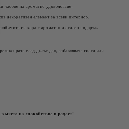
и часове на ароматно удоволствие.
сив декоративен елемент за всеки интериор.
любимите си хора с ароматен и стилен подарък.
елаксирате след дълъг ден, забавлявате гости или
в място на спокойствие и радост!