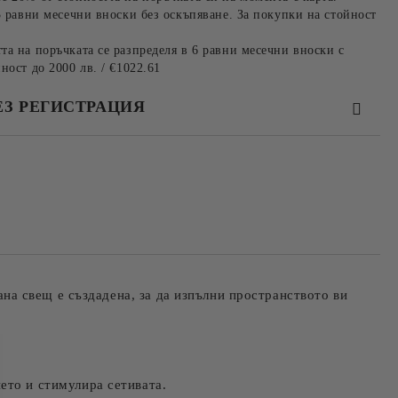
3 равни месечни вноски без оскъпяване. За покупки на стойност
та на поръчката се разпределя в 6 равни месечни вноски с
ност до 2000 лв. / €1022.61
ЕЗ РЕГИСТРАЦИЯ
та за лични данни
те на работния ден.
кана свещ е създадена, за да изпълни пространството ви
ето и стимулира сетивата.