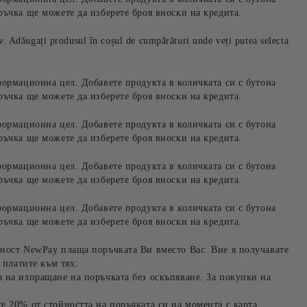
ръчка ще можете да изберете броя вноски на кредита.
iv. Adăugați produsul în coșul de cumpărături unde veți putea selecta
формационна цел. Добавете продукта в количката си с бутона
ръчка ще можете да изберете броя вноски на кредита.
формационна цел. Добавете продукта в количката си с бутона
ръчка ще можете да изберете броя вноски на кредита.
формационна цел. Добавете продукта в количката си с бутона
ръчка ще можете да изберете броя вноски на кредита.
формационна цел. Добавете продукта в количката си с бутона
ръчка ще можете да изберете броя вноски на кредита.
ност NewPay плаща поръчката Ви вместо Вас. Вие я получавате
 платите към тях:
 на изпращане на поръчката без оскъпяване. За покупки на
е 20% от стойността на поръчката си на момента с карта.