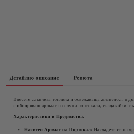
Детайлно описание
Ревюта
Внесете слънчева топлина и освежаваща жизненост в д
с ободряващ аромат на сочни портокали, създавайки ат
Характеристики и Предимства:
Наситен Аромат на Портокал:
Насладете се на яр