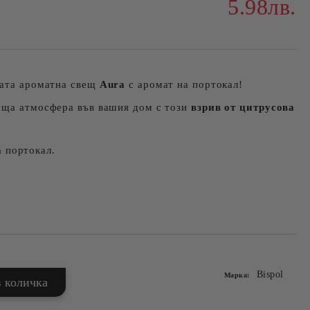
5.98лв.
шата ароматна свещ
Aura
с аромат на портокал!
аща атмосфера във вашия дом с този
взрив от цитрусова
 портокал.
Bispol
Марка: