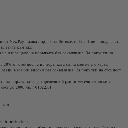
ност NewPay плаща поръчката Ви вместо Вас. Вие я получавате
 платите към тях:
 на изпращане на поръчката без оскъпяване. За покупки на
е 20% от стойността на поръчката си на момента с карта.
3 равни месечни вноски без оскъпяване. За покупки на стойност
та на поръчката се разпределя в 6 равни месечни вноски с
ност до 2000 лв. / €1022.61
окал
edit institutions
формационна цел. Добавете продукта в количката си с бутона