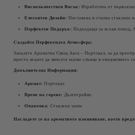
Висококачествен Восък:
Изработена от първоклас
Елегантен Дизайн:
Поставена в стилна стъклена ча
Перфектен Подарък:
Подходяща за всеки повод, А
Създайте Перфектната Атмосфера:
Запалете Ароматна Свещ Aura – Портокал, за да преобра
просто искате да внесете малко слънце в ежедневието си
Допълнителна Информация:
Аромат:
Портокал
Време на горене:
Дълготрайно
Опаковка:
Стъклена чаша
Насладете се на ароматното изживяване, което предл