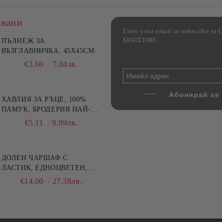
авани
Enter your email to subscribe 
БЮЛЕТИН:
фка за възглавница ,
ПЪЛНЕЖ ЗА
Комплект за алкохолни
цветна, 100% памук,
ВЪЗГЛАВНИЧКА, 45X45СМ.
напитки, Danny Home, 5
ични цветове по избор
части, Декантер + 4 чаши
€4.00
€3.60
7.82лв.
7.04лв.
€32.00
62.59лв.
ХАВЛИЯ ЗА РЪЦЕ, 100%
ПАМУК, БРОДЕРИЯ НАЙ-
ДОБАРАТА МАЙКА/БАБА ,
€5.11
9.99лв.
РАЗМЕР: 30/50СМ,HAND
MADE
ДОЛЕН ЧАРШАФ С
ЛАСТИК, ЕДНОЦВЕТЕН,
100% ПАМУК, РАЗЛИЧНИ
€14.00
27.38лв.
РАЗМЕРИ