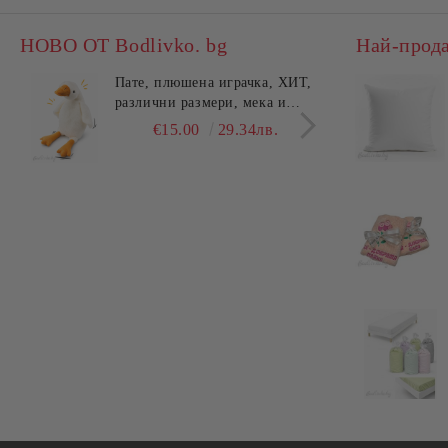
НОВО ОТ Bodlivko. bg
Най-прод
Пате, плюшена играчка, ХИТ,
Калъ
различни размери, мека и
едно
гушлива
разл
€15.00
29.34лв.