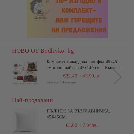
НОВО ОТ Bodlivko. bg
Комплект жакардова калъфка 45x45
см и тишлайфер 45x140 см – Къща с
цветя
€22.49
43.99лв.
€25.00
48.90лв.
Най-продавани
ПЪЛНЕЖ ЗА ВЪЗГЛАВНИЧКА,
45X45СМ.
€3.60
7.04лв.