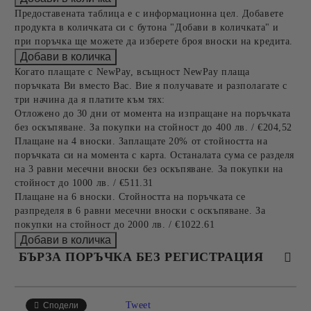
Предоставената таблица е с информационна цел. Добавете
продукта в количката си с бутона "Добави в количката" и
при поръчка ще можете да изберете броя вноски на кредита.
Когато плащате с NewPay, всъщност NewPay плаща
поръчката Ви вместо Вас. Вие я получавате и разполагате с
три начина да я платите към тях:
Отложено до 30 дни от момента на изпращане на поръчката
без оскъпяване. За покупки на стойност до 400 лв. / €204,52
Плащане на 4 вноски. Заплащате 20% от стойността на
поръчката си на момента с карта. Останалата сума се разделя
на 3 равни месечни вноски без оскъпяване. За покупки на
стойност до 1000 лв. / €511.31
Плащане на 6 вноски. Стойността на поръчката се
разпределя в 6 равни месечни вноски с оскъпяване. За
покупки на стойност до 2000 лв. / €1022.61
БЪРЗА ПОРЪЧКА БЕЗ РЕГИСТРАЦИЯ
САМО ПОПЪЛНЕТЕ 4 ПОЛЕТА
Tweet
Сподели