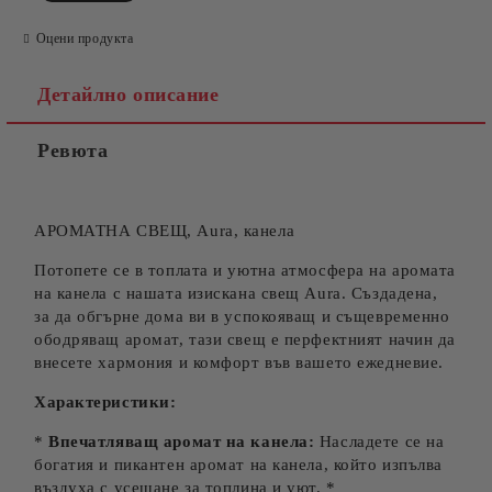
Оцени продукта
Детайлно описание
Ревюта
Съгласен съм с
Политиката за лични данни
Ние ще се свържем с вас в рамките на работния ден.
АРОМАТНА СВЕЩ, Aura, канела
Потопете се в топлата и уютна атмосфера на аромата
на канела с нашата изискана свещ Aura. Създадена,
за да обгърне дома ви в успокояващ и същевременно
ободряващ аромат, тази свещ е перфектният начин да
внесете хармония и комфорт във вашето ежедневие.
Характеристики:
*
Впечатляващ аромат на канела:
Насладете се на
богатия и пикантен аромат на канела, който изпълва
въздуха с усещане за топлина и уют. *