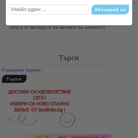
създадете топла и приветлива атмосфера във вашия
дом. Независимо дали искате да се отпуснете след
дълъг ден или да посрещнете гости, този аромат ще
донесе уют и хармония във всяка стая. Поръчайте
сега и се насладете на магията на канелата!
Търси
Разширено търсене