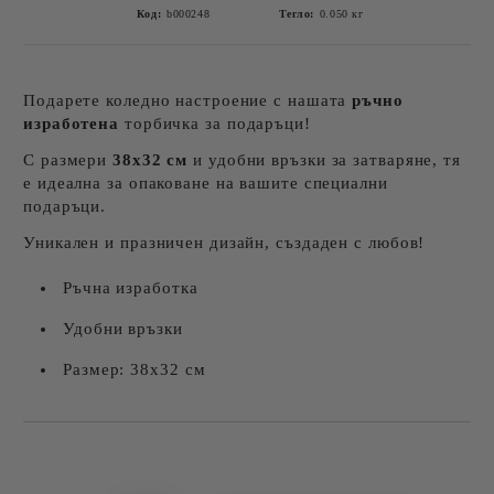
Код:
b000248
Тегло:
0.050
кг
Подарете коледно настроение с нашата
ръчно
изработена
торбичка за подаръци!
С размери
38х32 см
и удобни връзки за затваряне, тя
е идеална за опаковане на вашите специални
подаръци.
Уникален и празничен дизайн, създаден с любов!
Ръчна изработка
Удобни връзки
Размер: 38х32 см
Добави в желани