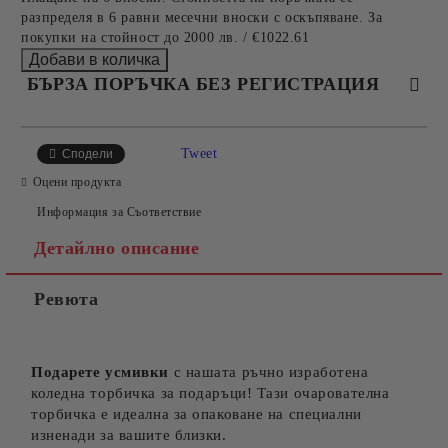
разпределя в 6 равни месечни вноски с оскъпяване. За
покупки на стойност до 2000 лв. / €1022.61
БЪРЗА ПОРЪЧКА БЕЗ РЕГИСТРАЦИЯ
САМО ПОПЪЛНЕТЕ 4 ПОЛЕТА
Tweet
Сподели
Оцени продукта
Информация за Съответствие
Детайлно описание
Ревюта
Съгласен съм с
Политиката за лични данни
Ние ще се свържем с вас в рамките на работния ден.
Подарете усмивки
с нашата ръчно изработена
коледна торбичка за подаръци! Тази очарователна
торбичка е идеална за опаковане на специални
изненади за вашите близки.