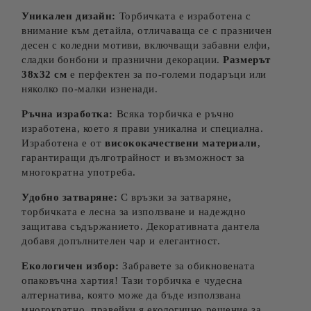
Уникален дизайн:
Торбичката е изработена с
внимание към детайла, отличаваща се с празничен
десен с коледни мотиви, включващи забавни елфи,
сладки бонбони и празнични декорации.
Размерът
38х32 см
е перфектен за по-големи подаръци или
няколко по-малки изненади.
Ръчна изработка:
Всяка торбичка е ръчно
изработена, което я прави уникална и специална.
Изработена е от
висококачествени материали
,
гарантиращи дълготрайност и възможност за
многократна употреба.
Удобно затваряне:
С връзки за затваряне,
торбичката е лесна за използване и надеждно
защитава съдържанието. Декоративната дантела
добавя допълнителен чар и елегантност.
Екологичен избор:
Забравете за обикновената
опаковъчна хартия! Тази торбичка е чудесна
алтернатива, която може да бъде използвана
многократно, правейки я екологично решение за