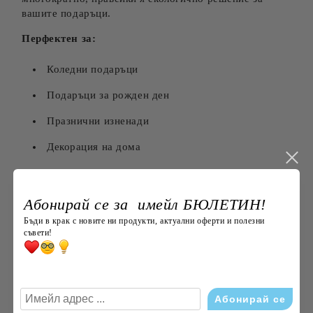
вашите подаръци.
Перфектен за:
Коледни подаръци
Подаръци за рожден ден
Празнични изненади
Декорация на дома
Характеристики:
Абонирай се за имейл БЮЛЕТИН!
Размер:
38х32 см
Бъди в крак с новите ни продукти, актуални оферти и полезни
съвети!
Материал:
Висококачествен плат
Затваряне:
Връзки
Дизайн:
Коледни мотиви
Производство:
Ръчна изработка