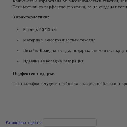
Калъфката е изработена от висококачествен текстил, ко
Тези мотиви са перфектно съчетани, за да създадат топ
Характеристики:
Размер:
45/45 см
Материал: Висококачествен текстил
Дизайн: Коледна звезда, подарък, снежинки, сърце 
Идеална за коледна декорация
Перфектен подарък
Тази калъфка е чудесен избор за подарък на близки и пр
Разширено търсене