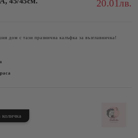
 45/45см.
20.01лв.
шия дом с тази празнична калъфка за възглавничка!
а
раса