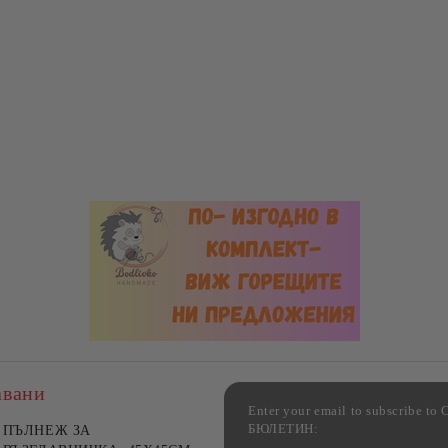
авани
Enter your email to subscribe 
БЮЛЕТИН:
фка за възглавница ,
ПЪЛНЕЖ ЗА
Комплект за алкохолни