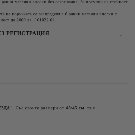
3 равни месечни вноски без оскъпяване. За покупки на стойност
та на поръчката се разпределя в 6 равни месечни вноски с
ност до 2000 лв. / €1022.61
ЕЗ РЕГИСТРАЦИЯ
та за лични данни
те на работния ден.
ЕЗДА"
. Със своите размери от
45/45 см
, тя е