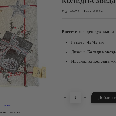
КОЛЕДНА ЗВЕЗДА,
Код:
b000258
Тегло:
0.200
кг
Внесете коледен дух във ва
Размер:
45/45 см
Дизайн:
Коледна звезд
Идеална за
коледна ук
Добави в желани
Tweet
цени продукта