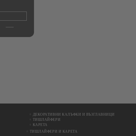
200х150см.
с к
Ho
€11.00
21.51лв.
ДЕКОРАТИВНИ КАЛЪФКИ И ВЪЗГЛАВНИЦИ
ТИШЛАЙФЕРИ
КАРЕТА
ТИШЛАЙФЕРИ И КАРЕТА