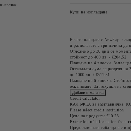
тветствие
Купи на изплащане
Когато плащате с NewPay, всъщ
и разполагате с три начина да я
Отложено до 30 дни от момента
стойност до 400 лв. / €204,52
Плащане на 4 вноски. Заплащат
Останалата сума се разделя на 
до 1000 лв. / €511.31
Плащане на 6 вноски. Стойност
оскъпяване. За покупки на стой
Credit calculator
КАЛЪФКА за възглавничка, К
Please select credit institution
Цена на продукта:
€10.23
Extraction of information from cr
Предоставената таблица е с ин