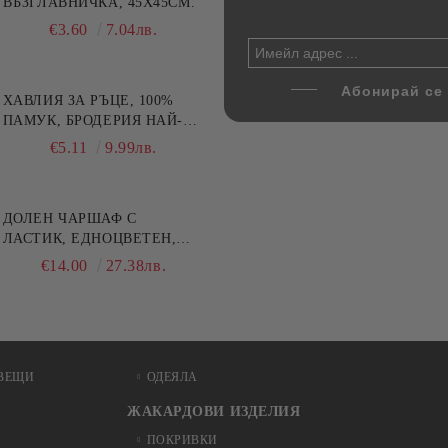
цветна, 100% памук,
ВЪЗГЛАВНИЧКА, 45X45СМ.
напитки, Danny Home, 5
ични цветове по избор
части, Декантер + 4 чаши
€4.00
€3.60
7.82лв.
7.04лв.
€32.00
62.59лв.
ХАВЛИЯ ЗА РЪЦЕ, 100%
ПАМУК, БРОДЕРИЯ НАЙ-
ДОБАРАТА МАЙКА/БАБА ,
€5.11
9.99лв.
РАЗМЕР: 30/50СМ,HAND
MADE
ДОЛЕН ЧАРШАФ С
ЛАСТИК, ЕДНОЦВЕТЕН,
100% ПАМУК, РАЗЛИЧНИ
€14.00
27.38лв.
РАЗМЕРИ
ВЕЩИ
ОДЕЯЛА
ЖАКАРДОВИ ИЗДЕЛИЯ
ПОКРИВКИ