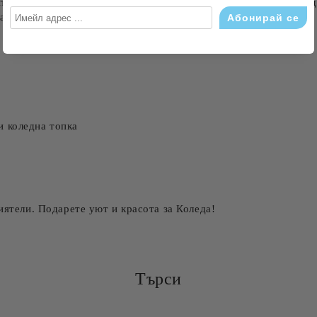
йто осигурява мекота и комфорт. Изображението включва коледн
ла и уютна атмосфера във вашия дом.
и коледна топка
иятели. Подарете уют и красота за Коледа!
Търси