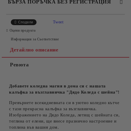
БЪРЗА ПОРЪЧКА БЕЗ РЕГИСТРАЦИЯ
САМО ПОПЪЛНЕТЕ 4 ПОЛЕТА
Tweet
Сподели
Оцени продукта
Информация за Съответствие
Детайлно описание
Ревюта
Съгласен съм с
Политиката за лични данни
Ние ще се свържем с вас в рамките на работния ден.
Добавете коледна магия в дома си с нашата
калъфка за възглавничка "Дядо Коледа с шейна"!
Превърнете всекидневната си в уютно коледно кътче
с тази прекрасна калъфка за възглавничка.
Изображението на Дядо Коледа, летящ с шейната си,
теглина от елени, ще внесе празнично настроение и
топлина във вашия дом.