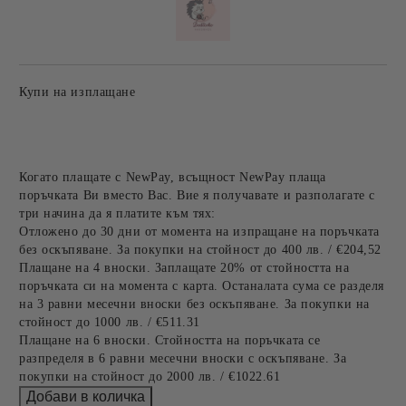
Купи на изплащане
Когато плащате с NewPay, всъщност NewPay плаща
поръчката Ви вместо Вас. Вие я получавате и разполагате с
три начина да я платите към тях:
Отложено до 30 дни от момента на изпращане на поръчката
без оскъпяване. За покупки на стойност до 400 лв. / €204,52
Плащане на 4 вноски. Заплащате 20% от стойността на
поръчката си на момента с карта. Останалата сума се разделя
на 3 равни месечни вноски без оскъпяване. За покупки на
стойност до 1000 лв. / €511.31
Плащане на 6 вноски. Стойността на поръчката се
разпределя в 6 равни месечни вноски с оскъпяване. За
покупки на стойност до 2000 лв. / €1022.61