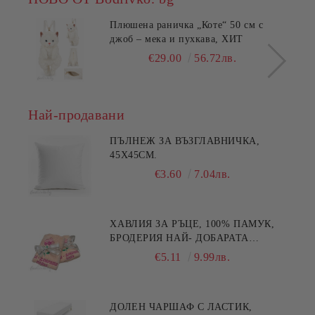
Плюшена раничка „Коте“ 50 см с
джоб – мека и пухкава, ХИТ
€29.00
56.72лв.
Най-продавани
ПЪЛНЕЖ ЗА ВЪЗГЛАВНИЧКА,
45X45СМ.
€3.60
7.04лв.
ХАВЛИЯ ЗА РЪЦЕ, 100% ПАМУК,
БРОДЕРИЯ НАЙ- ДОБАРАТА
МАЙКА/БАБА , РАЗМЕР:
€5.11
9.99лв.
30/50СМ,HAND MADE
ДОЛЕН ЧАРШАФ С ЛАСТИК,