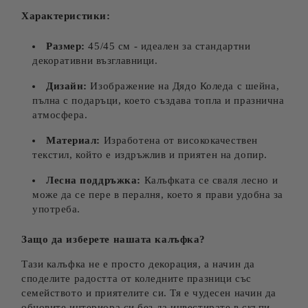
Характеристики:
Размер:
45/45 см - идеален за стандартни
декоративни възглавници.
Дизайн:
Изображение на Дядо Коледа с шейна,
пълна с подаръци, което създава топла и празнична
атмосфера.
Материал:
Изработена от висококачествен
текстил, който е издръжлив и приятен на допир.
Лесна поддръжка:
Калъфката се сваля лесно и
може да се пере в пералня, което я прави удобна за
употреба.
Защо да изберете нашата калъфка?
Тази калъфка не е просто декорация, а начин да
споделите радостта от коледните празници със
семейството и приятелите си. Тя е чудесен начин да
обновите интериора си без да инвестирате в скъпи