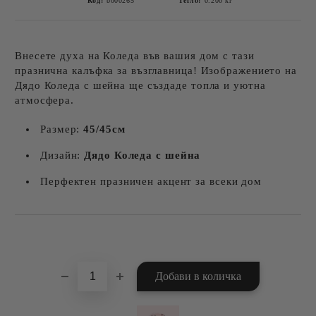
Код:
b000265
Тегло:
0.200
кг
Внесете духа на Коледа във вашия дом с тази
празнична калъфка за възглавница! Изображението на
Дядо Коледа с шейна ще създаде топла и уютна
атмосфера.
Размер:
45/45см
Дизайн:
Дядо Коледа с шейна
Перфектен празничен акцент за всеки дом
Добави в желани