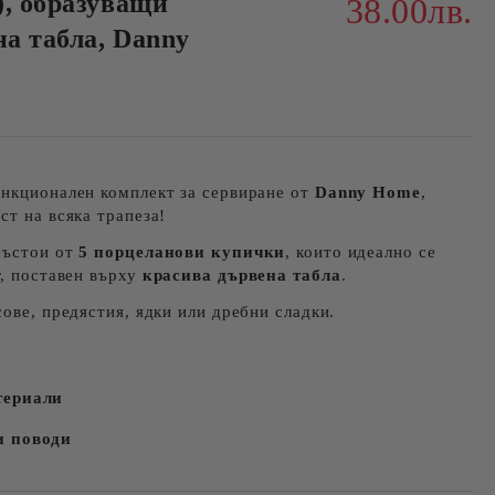
), образуващи
38.00лв.
на табла, Danny
ункционален комплект за сервиране от
Danny Home
,
ст на всяка трапеза!
състои от
5 порцеланови купички
, които идеално се
г, поставен върху
красива дървена табла
.
сове, предястия, ядки или дребни сладки.
териали
и поводи