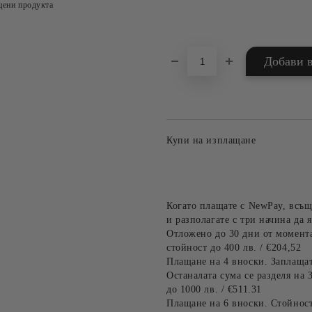
цени продукта
Добави в желани
Купи на изплащане
Когато плащате с NewPay, всъщ
и разполагате с три начина да я
Отложено до 30 дни от момента
стойност до 400 лв. / €204,52
Плащане на 4 вноски. Заплащат
Останалата сума се разделя на 
до 1000 лв. / €511.31
Плащане на 6 вноски. Стойност