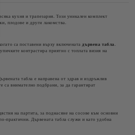
те на работния ден.
всяка кухня и трапезария. Този уникален комплект
ки, плодове и други лакомства.
 когато са поставени върху включената
дървена табла
.
купичките контрастира приятно с топлата визия на
Дървената табла е направена от здрав и издръжлив
те са внимателно подбрани, за да гарантират
дястия на партита, за поднасяне на сосове към основни
 по-практични. Дървената табла служи и като удобна