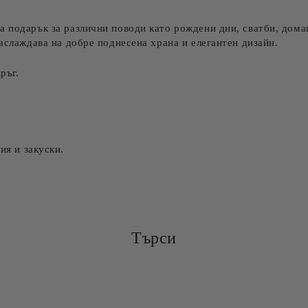
 подарък за различни поводи като рождени дни, сватби, домак
наслаждава на добре поднесена храна и елегантен дизайн.
ръг.
ия и закуски.
Търси