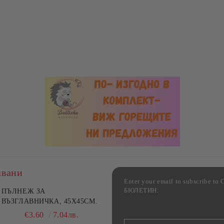
авани
Enter your email to subscribe 
БЮЛЕТИН:
фка за възглавница ,
ПЪЛНЕЖ ЗА
Комплект за алкохолни
цветна, 100% памук,
ВЪЗГЛАВНИЧКА, 45X45СМ.
напитки, Danny Home, 5
ични цветове по избор
части, Декантер + 4 чаши
€4.00
€3.60
7.82лв.
7.04лв.
€32.00
62.59лв.