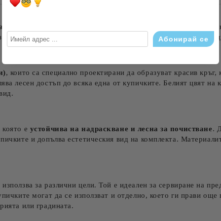
Ние ще се свържем с вас в рамки
а сервиране Danny Home
, който е идеалното допълнение към 
за сервиране на различни видове предястия, сосове, дипове, яд
и)
, които са специално проектирани да образуват красив кръг,
ява лесен достъп до всяка една от купичките. Белият цвят на 
вид.
 която е
устойчива на надраскване и лесна за почистване
. 
упичките и допълва естетическия вид на комплекта. Материали
използва за различни цели. Той е идеален за сервиране на пре
упичките могат да се използват и отделно, което ги прави още
арията или градината.