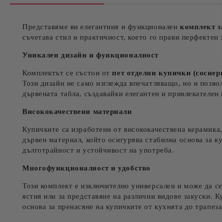
Представяме ви елегантния и функционален
комплект з
съчетава стил и практичност, което го прави перфектен 
Уникален дизайн и функционалност
Комплектът се състои от
пет отделни купички (сосиер
Този дизайн не само изглежда впечатляващо, но и позвол
дървената табла, създавайки елегантен и привлекателен 
Висококачествени материали
Купичките са изработени от висококачествена керамика,
дървен материал, който осигурява стабилна основа за к
дълготрайност и устойчивост на употреба.
Многофункционалност и удобство
Този комплект е изключително универсален и може да се 
ястия или за представяне на различни видове закуски. К
основа за пренасяне на купичките от кухнята до трапез