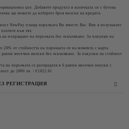
формационна цел. Добавете продукта в количката си с бутона
ръчка ще можете да изберете броя вноски на кредита.
ност NewPay плаща поръчката Ви вместо Вас. Вие я получавате
 платите към тях:
 на изпращане на поръчката без оскъпяване. За покупки на
е 20% от стойността на поръчката си на момента с карта.
3 равни месечни вноски без оскъпяване. За покупки на стойност
та на поръчката се разпределя в 6 равни месечни вноски с
ност до 2000 лв. / €1022.61
ЕЗ РЕГИСТРАЦИЯ
та за лични данни