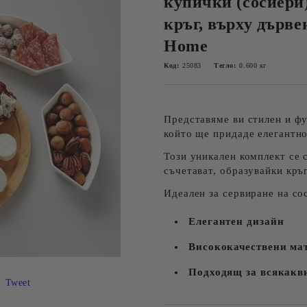
купички (сосиери
кръг, върху дърве
Home
Код:
25083
Тегло:
0.600
кг
Представяме ви стилен и ф
който ще придаде елегантно
Този уникален комплект се 
съчетават, образувайки кръ
Идеален за сервиране на со
Елегантен дизайн
Висококачествени ма
Подходящ за всякакв
Tweet