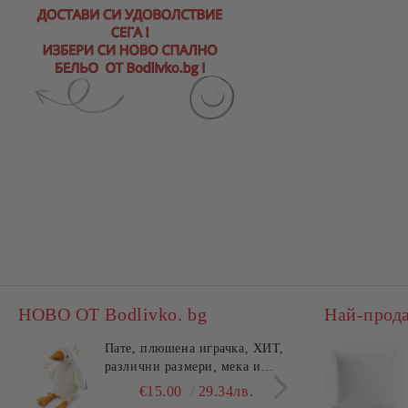
НОВО ОТ Bodlivko. bg
Най-прод
Пате, плюшена играчка, ХИТ,
Калъ
различни размери, мека и
едно
гушлива
разл
€15.00
29.34лв.