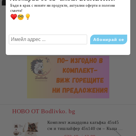
Бъди в крак с новите ни продукти, актуални оферти и полезни
съвети!
НОВО ОТ Bodlivko. bg
Комплект жакардова калъфка 45x45
см и тишлайфер 45x140 см – Къща с
цветя