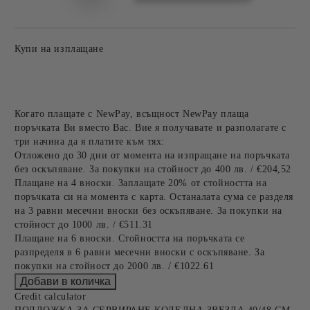
Купи на изплащане
Когато плащате с NewPay, всъщност NewPay плаща
поръчката Ви вместо Вас. Вие я получавате и разполагате с
три начина да я платите към тях:
Отложено до 30 дни от момента на изпращане на поръчката
без оскъпяване. За покупки на стойност до 400 лв. / €204,52
Плащане на 4 вноски. Заплащате 20% от стойността на
поръчката си на момента с карта. Останалата сума се разделя
на 3 равни месечни вноски без оскъпяване. За покупки на
стойност до 1000 лв. / €511.31
Плащане на 6 вноски. Стойността на поръчката се
разпределя в 6 равни месечни вноски с оскъпяване. За
покупки на стойност до 2000 лв. / €1022.61
Credit calculator