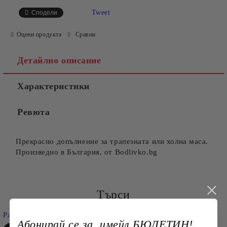
САМО ПОПЪЛНЕТЕ 4 ПОЛЕТА
Tweet
Сподели
Оцени продукта
Сравни
Детайлно описание
Характеристики
Съгласен съм с
Политиката за лични данни
Ревюта
Ние ще се свържем с вас в рамките на работния ден.
Прекрасно допълнение за трапезната или холна маса.
Произведно в България, от Bodlivko.bg
Търси
Разширено търсене
Абонирай се за имейл БЮЛЕТИН!