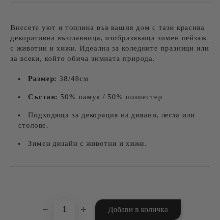
Внесете уют и топлина във вашия дом с тази красива
декоративна възглавница, изобразяваща зимен пейзаж
с животни и хижи. Идеална за коледните празници или
за всеки, който обича зимната природа.
Размер:
38/48см
Състав:
50% памук / 50% полиестер
Подходяща за декорация на дивани, легла или
столове.
Зимен дизайн с животни и хижи.
Добави в желани