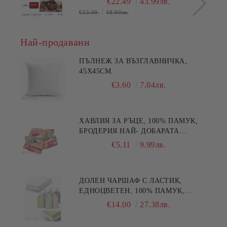
€22.49
43.99лв.
€25.00
48.90лв.
Най-продавани
ПЪЛНЕЖ ЗА ВЪЗГЛАВНИЧКА,
45X45СМ.
€3.60
7.04лв.
ХАВЛИЯ ЗА РЪЦЕ, 100% ПАМУК,
БРОДЕРИЯ НАЙ- ДОБАРАТА
МАЙКА/БАБА , РАЗМЕР:
€5.11
9.99лв.
30/50СМ,HAND MADE
ДОЛЕН ЧАРШАФ С ЛАСТИК,
ЕДНОЦВЕТЕН, 100% ПАМУК,
РАЗЛИЧНИ РАЗМЕРИ
€14.00
27.38лв.