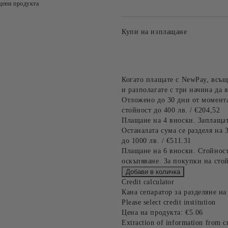
цени продукта
Купи на изплащане
Когато плащате с NewPay, всъщ
и разполагате с три начина да я
Отложено до 30 дни от момента
стойност до 400 лв. / €204,52
Плащане на 4 вноски. Заплащат
Останалата сума се разделя на 
до 1000 лв. / €511.31
Плащане на 6 вноски. Стойност
оскъпяване. За покупки на стой
Credit calculator
Кана сепаратор за разделяне н
Please select credit institution
Цена на продукта:
€5.06
Extraction of information from cr