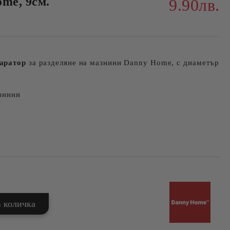
me, 9см.
9.90лв.
аратор
за разделяне на мазнини Danny Home, с диаметър
знини