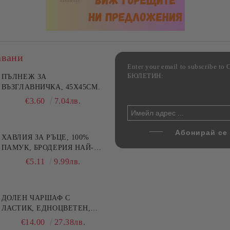
авани
Enter your email to subscribe 
БЮЛЕТИН:
фка за възглавница ,
ПЪЛНЕЖ ЗА
Комплект за алкохолни
цветна, 100% памук,
ВЪЗГЛАВНИЧКА, 45X45СМ.
напитки, Danny Home, 5
ични цветове по избор
части, Декантер + 4 чаши
€4.00
€3.60
7.82лв.
7.04лв.
€32.00
62.59лв.
ХАВЛИЯ ЗА РЪЦЕ, 100%
ПАМУК, БРОДЕРИЯ НАЙ-
ДОБАРАТА МАЙКА/БАБА ,
€5.11
9.99лв.
РАЗМЕР: 30/50СМ,HAND
MADE
ДОЛЕН ЧАРШАФ С
ЛАСТИК, ЕДНОЦВЕТЕН,
100% ПАМУК, РАЗЛИЧНИ
€14.00
27.38лв.
РАЗМЕРИ