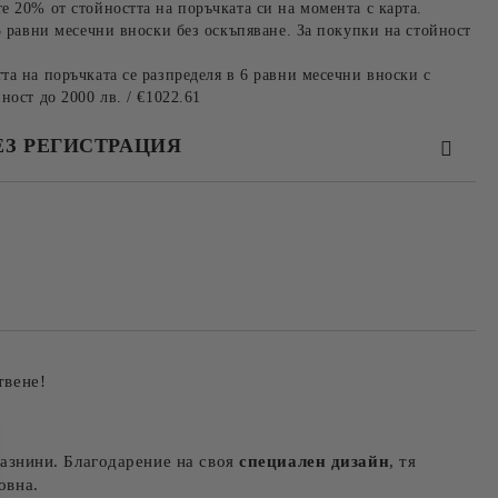
е 20% от стойността на поръчката си на момента с карта.
3 равни месечни вноски без оскъпяване. За покупки на стойност
та на поръчката се разпределя в 6 равни месечни вноски с
ност до 2000 лв. / €1022.61
ЕЗ РЕГИСТРАЦИЯ
та за лични данни
те на работния ден.
твене!
 мазнини. Благодарение на своя
специален дизайн
, тя
овна.