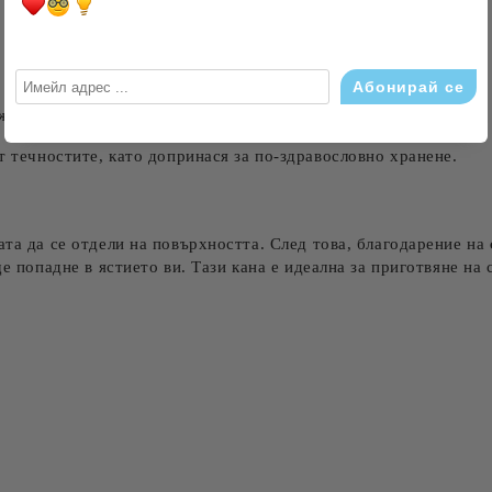
ждност.
 течностите, като допринася за по-здравословно хранене.
ата да се отдели на повърхността. След това, благодарение на
е попадне в ястието ви. Тази кана е идеална за приготвяне на 