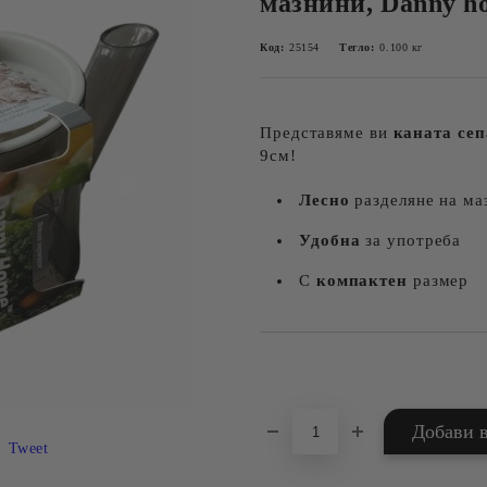
мазнини, Danny ho
Код:
25154
Тегло:
0.100
кг
Представяме ви
каната сеп
9см!
Лесно
разделяне на ма
Удобна
за употреба
С
компактен
размер
Добави в желани
Tweet