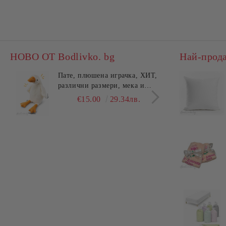
НОВО ОТ Bodlivko. bg
Най-прод
Пате, плюшена играчка, ХИТ,
Калъ
различни размери, мека и
едно
гушлива
разл
€15.00
29.34лв.