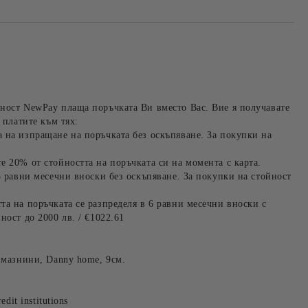
ност NewPay плаща поръчката Ви вместо Вас. Вие я получавате
 платите към тях:
 на изпращане на поръчката без оскъпяване. За покупки на
е 20% от стойността на поръчката си на момента с карта.
3 равни месечни вноски без оскъпяване. За покупки на стойност
та на поръчката се разпределя в 6 равни месечни вноски с
ност до 2000 лв. / €1022.61
а мазнини, Danny home, 9см.
edit institutions