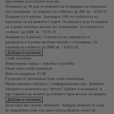
три начина да я платите към тях:
Отложено до 30 дни от момента на изпращане на поръчката
без оскъпяване. За покупки на стойност до 400 лв. / €204,52
Плащане на 4 вноски. Заплащате 20% от стойността на
поръчката си на момента с карта. Останалата сума се разделя
на 3 равни месечни вноски без оскъпяване. За покупки на
стойност до 1000 лв. / €511.31
Плащане на 6 вноски. Стойността на поръчката се
разпределя в 6 равни месечни вноски с оскъпяване. За
покупки на стойност до 2000 лв. / €1022.61
Credit calculator
Порцеланова чашка с лъжичка в кутийка
Please select credit institution
Цена на продукта:
€5.00
Extraction of information from credit institutions
Предоставената таблица е с информационна цел. Добавете
продукта в количката си с бутона "Добави в количката" и
при поръчка ще можете да изберете броя вноски на кредита.
Acest tabel are caracter informativ. Adăugați produsul în coșul
de cumpărături unde veți putea selecta detaliile cererii de