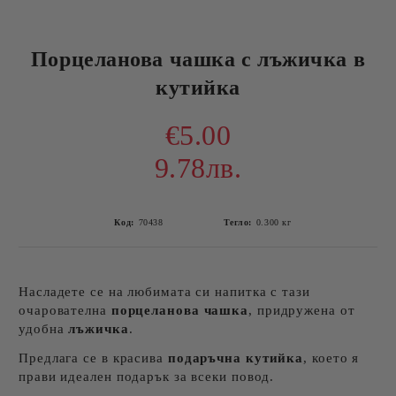
Порцеланова чашка с лъжичка в
кутийка
€5.00
9.78лв.
Код:
70438
Тегло:
0.300
кг
Насладете се на любимата си напитка с тази
очарователна
порцеланова чашка
, придружена от
удобна
лъжичка
.
Предлага се в красива
подаръчна кутийка
, което я
прави идеален подарък за всеки повод.