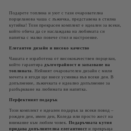
Ние ще се свържем с вас в рамките на работния ден.
Подарете топлина и уют с тази очарователна
порцеланова чаша с лъжичка, представена в стилна
кутийка! Този прекрасен комплект е идеален за всеки,
който обича да се наслаждава на любимата си
напитка с малко повече стил и настроение.
Елегантен дизайн и високо качество
Чашата е изработена от висококачествен порцелан,
който гарантира
дълготрайност и запазване на
топлината
. Нейният очарователен дизайн с мили
мечета и ягоди ще внесе усмивка във всеки ден. В
допълнение, лъжичката е идеално допълнение за
разбъркване на любимата ви напитка.
Перфектният подарък
Този комплект е идеален подарък за всеки повод –
рожден ден, имен ден, Коледа или просто жест на
внимание към любим човек.
Подаръчната кутия
придава допълнителна елегантност
и превръща