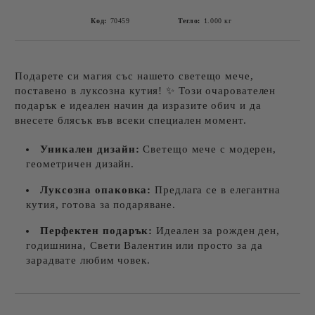
Код:
70459
Тегло:
1.000
кг
Подарете си магия със нашето светещо мече,
поставено в луксозна кутия! ✨ Този очарователен
подарък е идеален начин да изразите обич и да
внесете блясък във всеки специален момент.
Уникален дизайн:
Светещо мече с модерен,
геометричен дизайн.
Луксозна опаковка:
Предлага се в елегантна
кутия, готова за подаряване.
Перфектен подарък:
Идеален за рожден ден,
годишнина, Свети Валентин или просто за да
зарадвате любим човек.