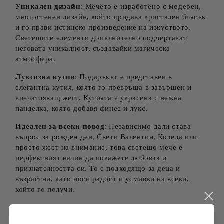
Уникален дизайн
: Мечето е изработено с модерен,
многостенен дизайн, който придава кристален блясък
и го прави истинско произведение на изкуството.
Светещите елементи допълнително подчертават
неговата уникалност, създавайки магическа
атмосфера.
Луксозна кутия
: Подаръкът е представен в
елегантна кутия, която го превръща в завършен и
впечатляващ жест. Кутията е украсена с нежна
панделка, която добавя финес и лукс.
Идеален за всеки повод
: Независимо дали става
въпрос за рожден ден, Свети Валентин, Коледа или
просто жест на внимание, това светещо мече е
перфектният начин да покажете любовта и
признателността си. То е подходящо за деца и
възрастни, като носи радост и усмивки на всеки,
който го получи.
Качество и безопасност
: Мечето е изработено от
висококачествени материали, които са безопасни и