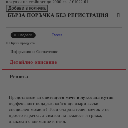
покупки на стойност до 2000 лв. / €1022.61
БЪРЗА ПОРЪЧКА БЕЗ РЕГИСТРАЦИЯ
САМО ПОПЪЛНЕТЕ 4 ПОЛЕТА
Tweet
Сподели
Оцени продукта
Информация за Съответствие
Детайлно описание
Ревюта
Съгласен съм с
Политиката за лични данни
Ние ще се свържем с вас в рамките на работния ден.
Представяме ви
светещото мече в луксозна кутия
–
перфектният подарък, който ще озари всеки
специален момент! Този очарователен мечок е не
просто играчка, а символ на нежност и грижа,
опакован с внимание и стил.