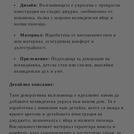
Дизайн:
Възглавницата е украсена с прекрасна
илюстрация на сладко джудже, заобиколено от
кошничка, пълна с шарени великденски яйца и
малки пиленца.
Материал:
Изработена от висококачествен и
мек материал, осигуряващ комфорт и
дълготрайност.
Приложение:
Подходяща за декорация на
всекидневна, детска стая или спалня, внасяйки
великденски дух и уют.
Детайлно описание:
Тази декоративна възглавница е идеалният начин да
добавите великденска украса към вашия дом. Тя е
изработена с внимание към детайла, което се вижда в
ярките цветове и детайлната илюстрация на
джуджето, кошничката с яйца и малките пиленца.
Висококачественият материал гарантира мекота и
комфорт, като същевременно е достатъчно здрав, за