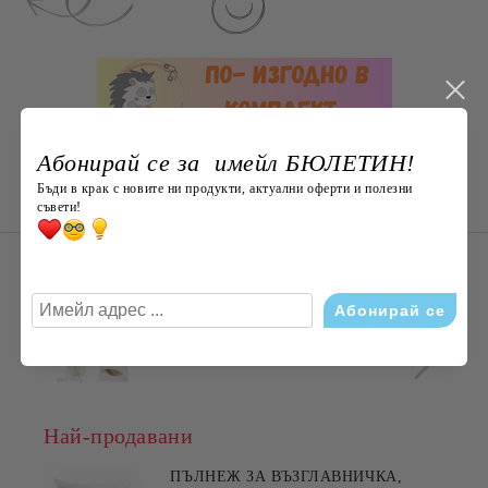
Абонирай се за имейл БЮЛЕТИН!
Бъди в крак с новите ни продукти, актуални оферти и полезни
съвети!
НОВО ОТ Bodlivko. bg
Плюшена раничка „Коте“ 50 см с
джоб – мека и пухкава, ХИТ
€29.00
56.72лв.
Най-продавани
ПЪЛНЕЖ ЗА ВЪЗГЛАВНИЧКА,