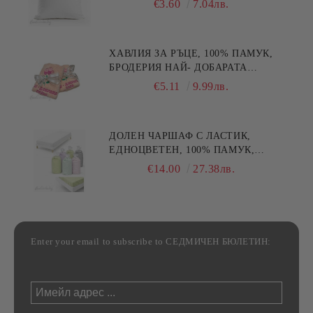
€3.60
7.04лв.
ХАВЛИЯ ЗА РЪЦЕ, 100% ПАМУК,
БРОДЕРИЯ НАЙ- ДОБАРАТА
МАЙКА/БАБА , РАЗМЕР:
€5.11
9.99лв.
30/50СМ,HAND MADE
ДОЛЕН ЧАРШАФ С ЛАСТИК,
ЕДНОЦВЕТЕН, 100% ПАМУК,
РАЗЛИЧНИ РАЗМЕРИ
€14.00
27.38лв.
Enter your email to subscribe to СЕДМИЧЕН БЮЛЕТИН: