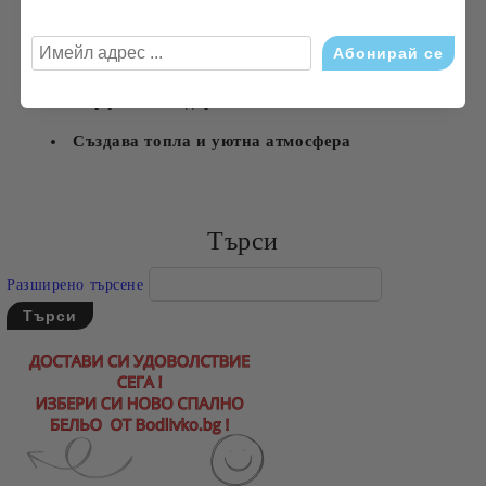
Висококачествена изработка
Дълготрайно горене
Перфектен подарък
Създава топла и уютна атмосфера
Търси
Разширено търсене