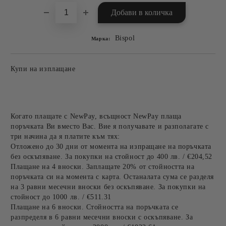
Bispol
Марка:
Купи на изплащане
Когато плащате с NewPay, всъщност NewPay плаща
поръчката Ви вместо Вас. Вие я получавате и разполагате с
три начина да я платите към тях:
Отложено до 30 дни от момента на изпращане на поръчката
без оскъпяване. За покупки на стойност до 400 лв. / €204,52
Плащане на 4 вноски. Заплащате 20% от стойността на
поръчката си на момента с карта. Останалата сума се разделя
на 3 равни месечни вноски без оскъпяване. За покупки на
стойност до 1000 лв. / €511.31
Плащане на 6 вноски. Стойността на поръчката се
разпределя в 6 равни месечни вноски с оскъпяване. За