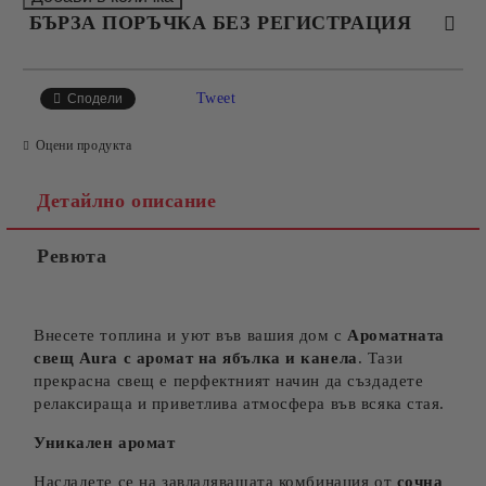
БЪРЗА ПОРЪЧКА БЕЗ РЕГИСТРАЦИЯ
САМО ПОПЪЛНЕТЕ 4 ПОЛЕТА
Tweet
Сподели
Оцени продукта
Детайлно описание
Ревюта
Съгласен съм с
Политиката за лични данни
Ние ще се свържем с вас в рамките на работния ден.
Внесете топлина и уют във вашия дом с
Ароматната
свещ Aura с аромат на ябълка и канела
. Тази
прекрасна свещ е перфектният начин да създадете
релаксираща и приветлива атмосфера във всяка стая.
Уникален аромат
Насладете се на завладяващата комбинация от
сочна