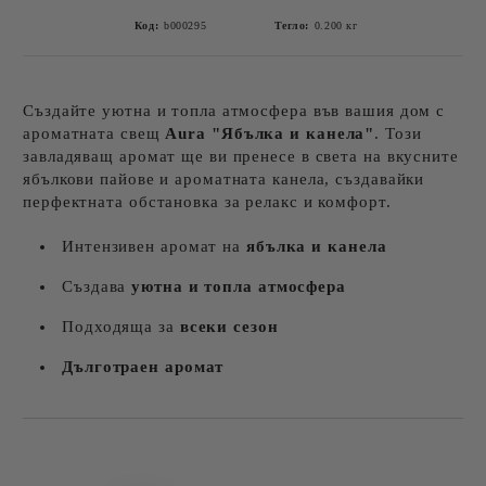
Код:
b000295
Тегло:
0.200
кг
Създайте уютна и топла атмосфера във вашия дом с
ароматната свещ
Aura "Ябълка и канела"
. Този
завладяващ аромат ще ви пренесе в света на вкусните
ябълкови пайове и ароматната канела, създавайки
перфектната обстановка за релакс и комфорт.
Интензивен аромат на
ябълка и канела
Създава
уютна и топла атмосфера
Подходяща за
всеки сезон
Дълготраен аромат
Добави в желани