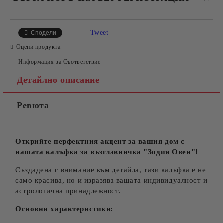
САМО ПОПЪЛНЕТЕ 4 ПОЛЕТА
Tweet
Сподели
Оцени продукта
Информация за Съответствие
Детайлно описание
Ревюта
Съгласен съм с
Политиката за лични данни
Ние ще се свържем с вас в рамките на работния ден.
Открийте перфектния акцент за вашия дом с
нашата калъфка за възглавничка "Зодия Овен"!
Създадена с внимание към детайла, тази калъфка е не
само красива, но и изразява вашата индивидуалност и
астрологична принадлежност.
Основни характеристики: