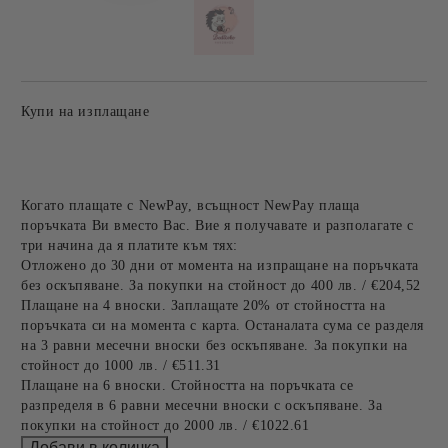
Купи на изплащане
Когато плащате с NewPay, всъщност NewPay плаща
поръчката Ви вместо Вас. Вие я получавате и разполагате с
три начина да я платите към тях:
Отложено до 30 дни от момента на изпращане на поръчката
без оскъпяване. За покупки на стойност до 400 лв. / €204,52
Плащане на 4 вноски. Заплащате 20% от стойността на
поръчката си на момента с карта. Останалата сума се разделя
на 3 равни месечни вноски без оскъпяване. За покупки на
стойност до 1000 лв. / €511.31
Плащане на 6 вноски. Стойността на поръчката се
разпределя в 6 равни месечни вноски с оскъпяване. За
покупки на стойност до 2000 лв. / €1022.61