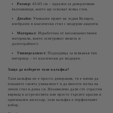
Размер:
45/45 см – идеален за декоративни
възглавници, които ще освежат всяка стая.
Дизайн:
Уникален принт на зодия Козирог,
изобразен в класически стил с модерни акценти.
Материал:
Изработена от висококачествени
материали, които осигуряват мекота и
дълготрайност.
Универсалност:
Подходяща за всякакъв тип
интериор – от класически до модерен.
Защо да изберете тази калъфка?
Тази калъфка не е просто декорация, тя е начин да
покажете своята уникалност и да внесете нотка на
личен стил в дома си. Независимо дали сте страстен
вярващ в астрологията или просто търсите красив и
оригинален аксесоар, тази калъфка е перфектният
избор.