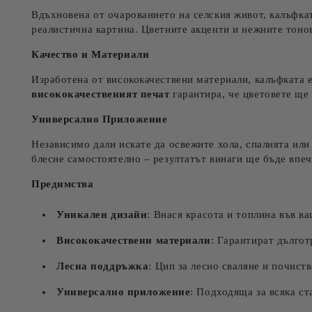
Вдъхновена от очарованието на селския живот, калъфкат
реалистична картина. Цветните акценти и нежните тоно
Качество и Материали
Изработена от висококачествени материали, калъфката 
висококачественият печат
гарантира, че цветовете ще 
Универсално Приложение
Независимо дали искате да освежите хола, спалнята или
блесне самостоятелно – резултатът винаги ще бъде впе
Предимства
Уникален дизайн
: Внася красота и топлина във в
Висококачествени материали
: Гарантират дългот
Лесна поддръжка
: Цип за лесно сваляне и почиств
Универсално приложение
: Подходяща за всяка ст