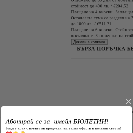
Отложено до 30 дни от момента
стойност до 400 лв. / €204,52
Плащане на 4 вноски. Заплащат
Останалата сума се разделя на 
до 1000 лв. / €511.31
Плащане на 6 вноски. Стойност
оскъпяване. За покупки на стой
БЪРЗА ПОРЪЧКА Б
САМО ПОПЪЛНЕТЕ 4 ПОЛЕТА
Съгласен съм с
Политика
Ние ще се свържем с вас в рамки
нашата прекрасна
калъфка за възглавничка "Селска къщурк
на и уют.
Абонирай се за имейл БЮЛЕТИН!
Бъди в крак с новите ни продукти, актуални оферти и полезни съвети!