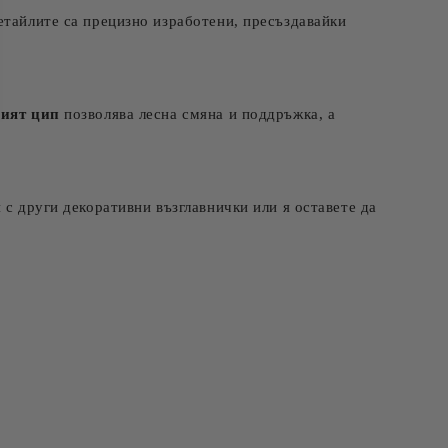
етайлите са прецизно изработени, пресъздавайки
вият цип
позволява лесна смяна и поддръжка, а
 с други декоративни възглавнички или я оставете да