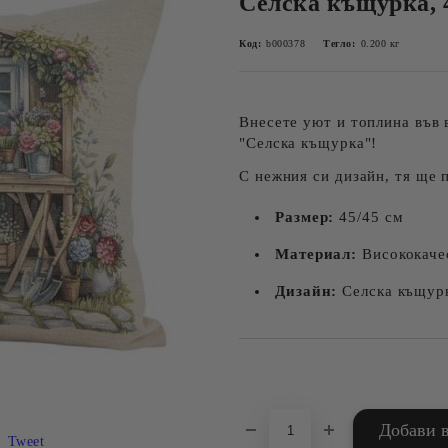
Селска къщурка, 
Код:
b000378
Тегло:
0.200
кг
Внесете уют и топлина във 
"Селска къщурка"!
С нежния си дизайн, тя ще 
Размер:
45/45 см
Материал:
Висококаче
Дизайн:
Селска къщурк
Добави в желани
Tweet