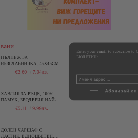
авани
Enter your email to subscribe 
БЮЛЕТИН:
фка за възглавница ,
ПЪЛНЕЖ ЗА
Комплект за алкохолни
цветна, 100% памук,
ВЪЗГЛАВНИЧКА, 45X45СМ.
напитки, Danny Home, 5
ични цветове по избор
части, Декантер + 4 чаши
€4.00
€3.60
7.82лв.
7.04лв.
€32.00
62.59лв.
ХАВЛИЯ ЗА РЪЦЕ, 100%
ПАМУК, БРОДЕРИЯ НАЙ-
ДОБАРАТА МАЙКА/БАБА ,
€5.11
9.99лв.
РАЗМЕР: 30/50СМ,HAND
MADE
ДОЛЕН ЧАРШАФ С
ЛАСТИК, ЕДНОЦВЕТЕН,