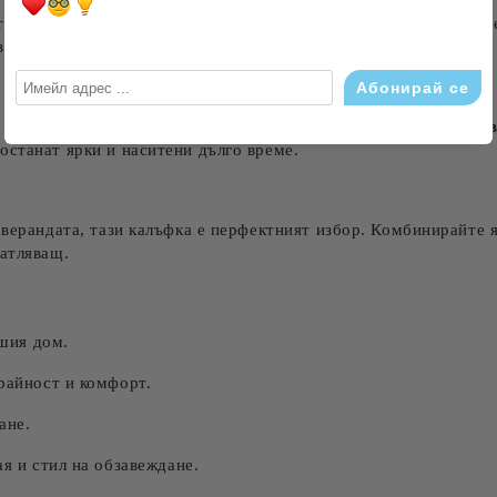
а изобразява идилична селска къщурка, обградена от цветя. Д
ве внасят свежест и хармония във вашия интериор.
е изключително мека на допир и устойчива на износване.
Здра
останат ярки и наситени дълго време.
 верандата, тази калъфка е перфектният избор. Комбинирайте я
чатляващ.
ашия дом.
райност и комфорт.
ане.
ая и стил на обзавеждане.