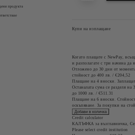
цени продукта
тветствие
Купи на изплащане
Когато плащате с NewPay, всъщ
и разполагате с три начина да я
Отложено до 30 дни от момента
стойност до 400 лв. / €204,52
Плащане на 4 вноски. Заплащат
Останалата сума се разделя на 
до 1000 лв. / €511.31
Плащане на 6 вноски. Стойност
оскъпяване. За покупки на стой
Credit calculator
КАЛЪФКА за възглавничка, Сел
Please select credit institution