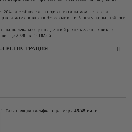
 на изпращане на поръчката без оскъпяване. За покупки на
е 20% от стойността на поръчката си на момента с карта.
3 равни месечни вноски без оскъпяване. За покупки на стойност
та на поръчката се разпределя в 6 равни месечни вноски с
ност до 2000 лв. / €1022.61
ЕЗ РЕГИСТРАЦИЯ
та за лични данни
те на работния ден.
а"
. Тази изящна калъфка, с размери
45/45 см
, е