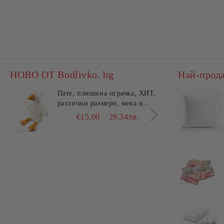
НОВО ОТ Bodlivko. bg
Най-прод
Пате, плюшена играчка, ХИТ,
Калъ
различни размери, мека и
едно
гушлива
разл
€15.00
29.34лв.