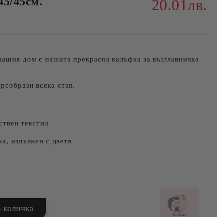
45/45см.
20.01лв.
вашия дом с нашата прекрасна калъфка за възглавничка
преобрази всяка стая.
ствен текстил
а, изпълнен с цветя