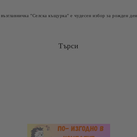
възглавничка "Селска къщурка" е чудесен избор за рожден ден
Търси