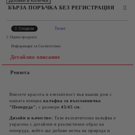
БЪРЗА ПОРЪЧКА БЕЗ РЕГИСТРАЦИЯ
САМО ПОПЪЛНЕТЕ 4 ПОЛЕТА
Tweet
Сподели
Оцени продукта
Информация за Съответствие
Детайлно описание
Ревюта
Съгласен съм с
Политиката за лични данни
Ние ще се свържем с вас в рамките на работния ден.
Внесете красота и елегантност във вашия дом с
нашата изящна
калъфка за възглавничка
"Пеперуда"
, с размери
45/45 см
.
Дизайн и качество:
Тази възхитителна калъфка е
украсена с детайлен и реалистичен образ на
пеперуда, който ще добави нотка на природа и