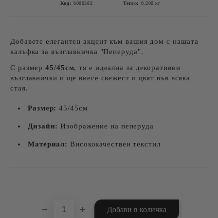
Код:
b000382
Тегло:
0.200
кг
Добавете елегантен акцент към вашия дом с нашата
калъфка за възглавничка "Пеперуда".
С размер
45/45см
, тя е идеална за декоративни
възглавнички и ще внесе свежест и цвят във всяка
стая.
Размер:
45/45см
Дизайн:
Изображение на пеперуда
Материал:
Висококачествен текстил
Добави в желани