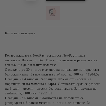
Купи на изплащане
Когато плащате с NewPay, всъщност NewPay плаща
поръчката Ви вместо Вас. Вие я получавате и разполагате с
три начина да я платите към тях:
Отложено до 30 дни от момента на изпращане на поръчката
без оскъпяване. За покупки на стойност до 400 лв. / €204,52
Плащане на 4 вноски. Заплащате 20% от стойността на
поръчката си на момента с карта. Останалата сума се разделя
на 3 равни месечни вноски без оскъпяване. За покупки на
стойност до 1000 лв. / €511.31
Плащане на 6 вноски. Стойността на поръчката се
разпределя в 6 равни месечни вноски с оскъпяване. За