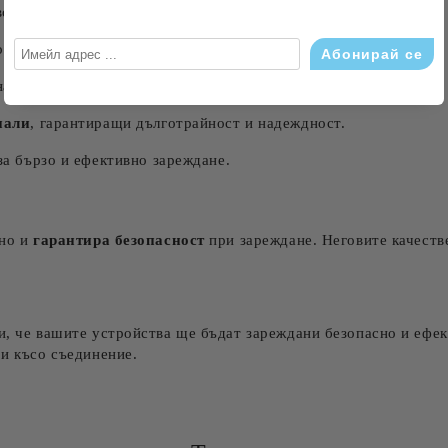
о и гъвкавост.
одходящ за всички съвместими iPhone и iPad устройства.
на вашите устройства.
иали
, гарантиращи дълготрайност и надеждност.
а бързо и ефективно зареждане.
 но и
гарантира безопасност
при зареждане. Неговите качеств
и, че вашите устройства ще бъдат зареждани безопасно и ефек
 и късо съединение.