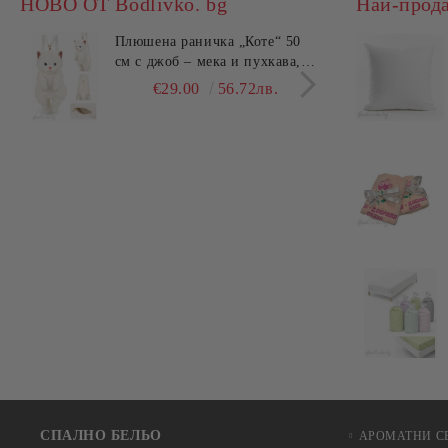
НОВО ОТ Bodlivko. bg
Най-прод
Плюшена раничка „Коте“ 50
Комп
см с джоб – мека и пухкава,
45x4
ХИТ
см –
€29.00
56.72лв.
€25.
СПАЛНО БЕЛЬО
АРОМАТНИ С