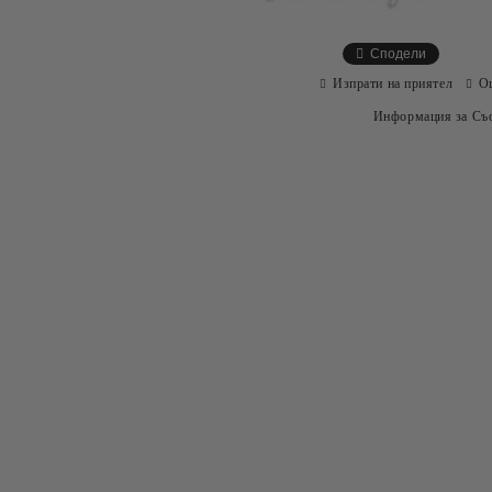
Сподели
Изпрати на приятел
О
Информация за Съо