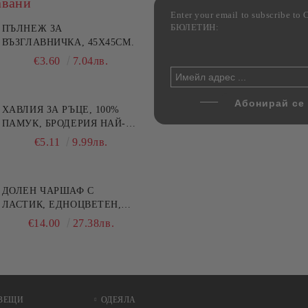
авани
Enter your email to subscribe 
БЮЛЕТИН:
лект жакардова калъфка
ПЪЛНЕЖ ЗА
Комплект 2 стъклени тави 
5 см и тишлайфер 45x140
ВЪЗГЛАВНИЧКА, 45X45СМ.
печене от йенско стъкло,
 Къща с цветя
Danny Home, 1.6 л и 3 л
€22.49
€3.60
43.99лв.
7.04лв.
€17.80
34.81лв.
00
48.90лв.
ХАВЛИЯ ЗА РЪЦЕ, 100%
ПАМУК, БРОДЕРИЯ НАЙ-
ДОБАРАТА МАЙКА/БАБА ,
€5.11
9.99лв.
РАЗМЕР: 30/50СМ,HAND
MADE
ДОЛЕН ЧАРШАФ С
ЛАСТИК, ЕДНОЦВЕТЕН,
100% ПАМУК, РАЗЛИЧНИ
€14.00
27.38лв.
РАЗМЕРИ
ВЕЩИ
ОДЕЯЛА