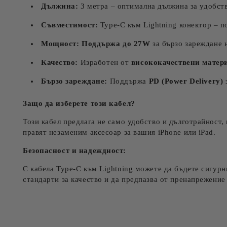
Дължина:
3 метра – оптимална дължина за удобств
Съвместимост:
Type-C към Lightning конектор – п
Мощност:
Поддържа до 27W
за бързо зареждане 
Качество:
Изработен от
висококачествени матер
Бързо зареждане:
Поддържа
PD (Power Delivery)
з
Защо да изберете този кабел?
Този кабел предлага не само удобство и дълготрайност,
правят незаменим аксесоар за вашия iPhone или iPad.
Безопасност и надеждност:
С кабела Type-C към Lightning можете да бъдете сигурн
стандарти за качество и да предпазва от пренапрежение