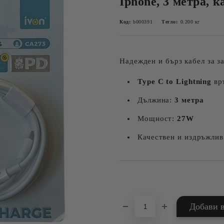
Iphone, 3 метра, 
Код:
b000391
Тегло:
0.200
кг
Надежден и бърз кабел за з
Type C to Lightning
вр
Дължина:
3 метра
Мощност:
27W
Качествен и издръжлив
Добави в желани