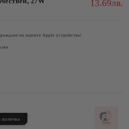
качествен, 27W
13.69лв.
ареждане на вашите Apple устройства!
ъзка