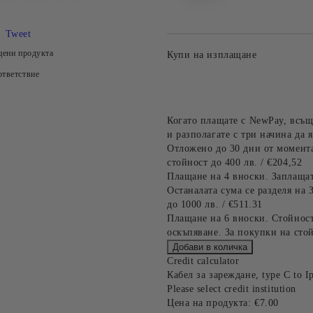
Tweet
цени продукта
Купи на изплащане
тветствие
Когато плащате с NewPay, всъщ
и разполагате с три начина да я
Отложено до 30 дни от момента
стойност до 400 лв. / €204,52
Плащане на 4 вноски. Заплащат
Останалата сума се разделя на 
до 1000 лв. / €511.31
Плащане на 6 вноски. Стойност
оскъпяване. За покупки на стой
Credit calculator
Кабел за зареждане, type C to I
Please select credit institution
Цена на продукта:
€7.00