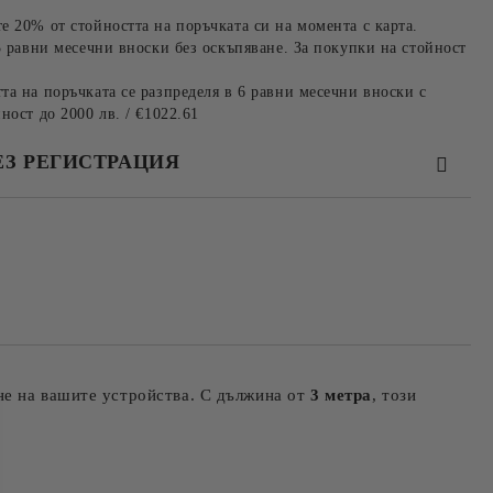
е 20% от стойността на поръчката си на момента с карта.
3 равни месечни вноски без оскъпяване. За покупки на стойност
та на поръчката се разпределя в 6 равни месечни вноски с
ност до 2000 лв. / €1022.61
ЕЗ РЕГИСТРАЦИЯ
та за лични данни
те на работния ден.
ане на вашите устройства. С дължина от
3 метра
, този