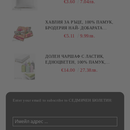
€3.60
7.04лв.
ХАВЛИЯ ЗА РЪЦЕ, 100% ПАМУК,
БРОДЕРИЯ НАЙ- ДОБАРАТА
МАЙКА/БАБА , РАЗМЕР:
€5.11
9.99лв.
30/50СМ,HAND MADE
ДОЛЕН ЧАРШАФ С ЛАСТИК,
ЕДНОЦВЕТЕН, 100% ПАМУК,
РАЗЛИЧНИ РАЗМЕРИ
€14.00
27.38лв.
Enter your email to subscribe to СЕДМИЧЕН БЮЛЕТИН: