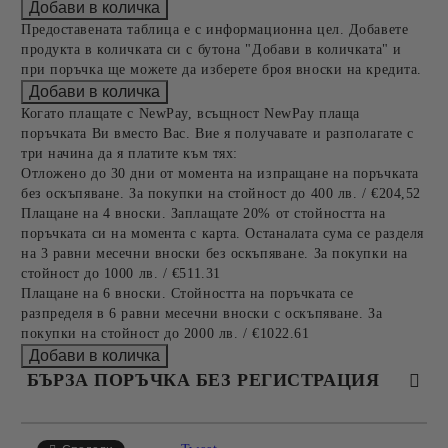
Предоставената таблица е с информационна цел. Добавете
продукта в количката си с бутона "Добави в количката" и
при поръчка ще можете да изберете броя вноски на кредита.
Когато плащате с NewPay, всъщност NewPay плаща
поръчката Ви вместо Вас. Вие я получавате и разполагате с
три начина да я платите към тях:
Отложено до 30 дни от момента на изпращане на поръчката
без оскъпяване. За покупки на стойност до 400 лв. / €204,52
Плащане на 4 вноски. Заплащате 20% от стойността на
поръчката си на момента с карта. Останалата сума се разделя
на 3 равни месечни вноски без оскъпяване. За покупки на
стойност до 1000 лв. / €511.31
Плащане на 6 вноски. Стойността на поръчката се
разпределя в 6 равни месечни вноски с оскъпяване. За
покупки на стойност до 2000 лв. / €1022.61
БЪРЗА ПОРЪЧКА БЕЗ РЕГИСТРАЦИЯ
САМО ПОПЪЛНЕТЕ 4 ПОЛЕТА