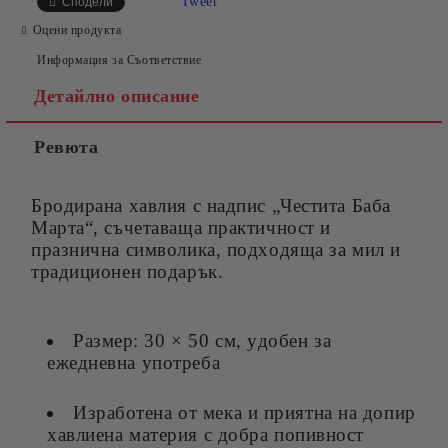
Tweet
Сподели
Оцени продукта
Информация за Съответствие
Детайлно описание
Ревюта
Съгласен съм с
Политиката за лични данни
Ние ще се свържем с вас в рамките на работния ден.
Бродирана хавлия с надпис „Честита Баба
Марта“, съчетаваща практичност и
празнична символика, подходяща за мил и
традиционен подарък.
Размер: 30 × 50 см, удобен за
ежедневна употреба
Изработена от мека и приятна на допир
хавлиена материя с добра попивност