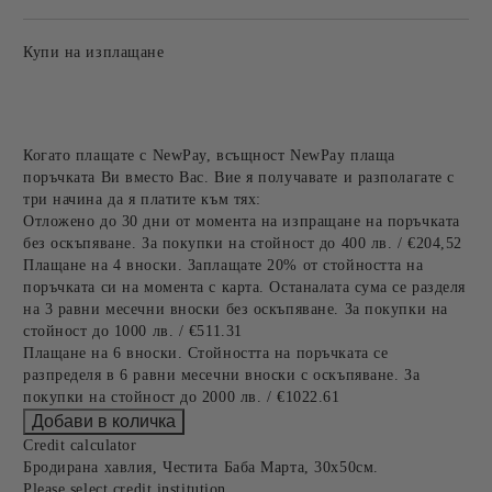
Купи на изплащане
Когато плащате с NewPay, всъщност NewPay плаща
поръчката Ви вместо Вас. Вие я получавате и разполагате с
три начина да я платите към тях:
Отложено до 30 дни от момента на изпращане на поръчката
без оскъпяване. За покупки на стойност до 400 лв. / €204,52
Плащане на 4 вноски. Заплащате 20% от стойността на
поръчката си на момента с карта. Останалата сума се разделя
на 3 равни месечни вноски без оскъпяване. За покупки на
стойност до 1000 лв. / €511.31
Плащане на 6 вноски. Стойността на поръчката се
разпределя в 6 равни месечни вноски с оскъпяване. За
покупки на стойност до 2000 лв. / €1022.61
Credit calculator
Бродирана хавлия, Честита Баба Марта, 30х50см.
Please select credit institution