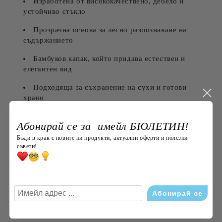
Изработена от висококачествено, дебело и
устойчиво стъкло
Прозрачна основа за лесно разпознаване на
съдържанието
Бамбуков капак, който придава естествен и
елегантен вид
Подходяща за съхранение на сухи и готови
храни
Идеална за използване в хладилник
Абонирай се за имейл БЮЛЕТИН!
Лесна за почистване и поддръжка
Бъди в крак с новите ни продукти, актуални оферти и полезни
съвети!
Комбинацията от стъкло и бамбук съчетава здравина,
функционалност и модерен дизайн, който се вписва
отлично във всяка кухня.