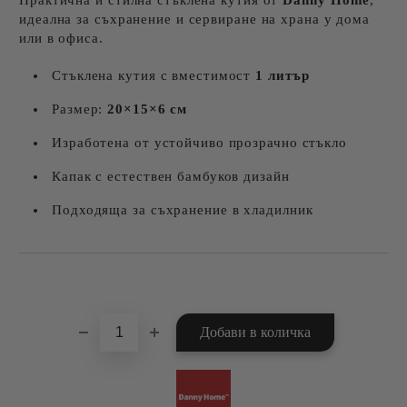
Практична и стилна стъклена кутия от
Danny Home
,
идеална за съхранение и сервиране на храна у дома
или в офиса.
Стъклена кутия с вместимост
1 литър
Размер:
20×15×6 см
Изработена от устойчиво прозрачно стъкло
Капак с естествен бамбуков дизайн
Подходяща за съхранение в хладилник
Добави в желани