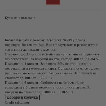
Купи на изплащане
Когато плащате с NewPay, всъщност NewPay плаща
поръчката Ви вместо Вас. Вие я получавате и разполагате с
три начина да я платите към тях:
Отложено до 30 дни от момента на изпращане на поръчката
без оскъпяване. За покупки на стойност до 400 лв. / €204,52
Плащане на 4 вноски. Заплащате 20% от стойността на
поръчката си на момента с карта. Останалата сума се разделя
на 3 равни месечни вноски без оскъпяване. За покупки на
стойност до 1000 лв. / €511.31
Плащане на 6 вноски. Стойността на поръчката се
разпределя в 6 равни месечни вноски с оскъпяване. За
покупки на стойност до 2000 лв. / €1022.61
Credit calculator