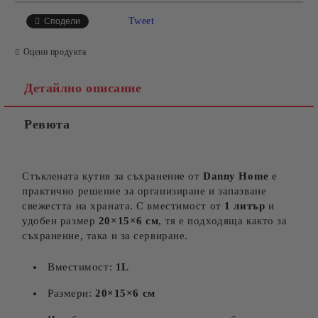
САМО ПОПЪЛНЕТЕ 4 ПОЛЕТА
Tweet
Сподели
Оцени продукта
Детайлно описание
Ревюта
Съгласен съм с
Политиката за лични данни
Ние ще се свържем с вас в рамките на работния ден.
Стъклената кутия за съхранение от
Danny Home
е
практично решение за организиране и запазване
свежестта на храната. С вместимост от
1 литър
и
удобен размер
20×15×6 см
, тя е подходяща както за
съхранение, така и за сервиране.
Вместимост:
1L
Размери:
20×15×6 см