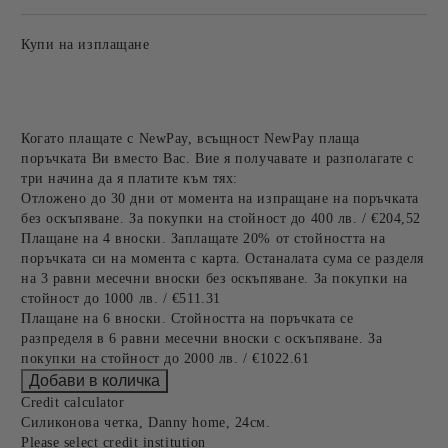
Купи на изплащане
Когато плащате с NewPay, всъщност NewPay плаща
поръчката Ви вместо Вас. Вие я получавате и разполагате с
три начина да я платите към тях:
Отложено до 30 дни от момента на изпращане на поръчката
без оскъпяване. За покупки на стойност до 400 лв. / €204,52
Плащане на 4 вноски. Заплащате 20% от стойността на
поръчката си на момента с карта. Останалата сума се разделя
на 3 равни месечни вноски без оскъпяване. За покупки на
стойност до 1000 лв. / €511.31
Плащане на 6 вноски. Стойността на поръчката се
разпределя в 6 равни месечни вноски с оскъпяване. За
покупки на стойност до 2000 лв. / €1022.61
Credit calculator
Силиконова четка, Danny home, 24см.
Please select credit institution