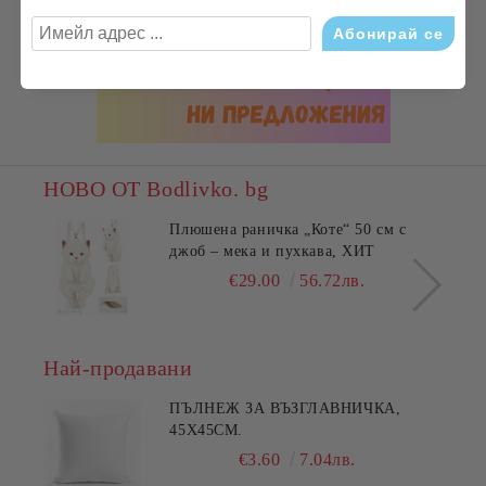
НОВО ОТ Bodlivko. bg
Плюшена раничка „Коте“ 50 см с
джоб – мека и пухкава, ХИТ
€29.00
56.72лв.
Най-продавани
ПЪЛНЕЖ ЗА ВЪЗГЛАВНИЧКА,
45X45СМ.
€3.60
7.04лв.