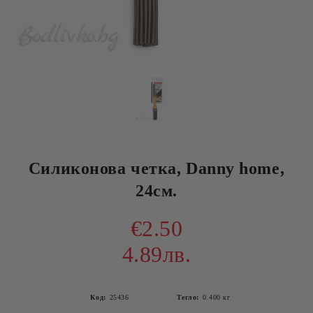
Силиконова четка, Danny home,
24см.
€2.50
4.89лв.
Код:
25436
Тегло:
0.400
кг