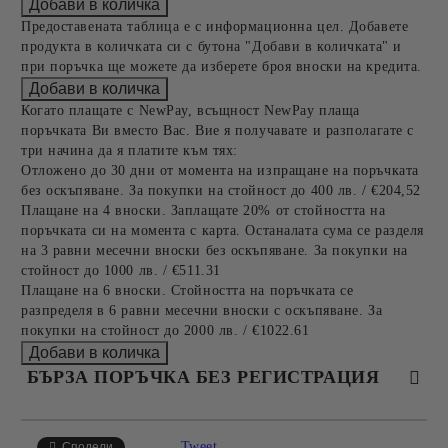
Предоставената таблица е с информационна цел. Добавете
продукта в количката си с бутона "Добави в количката" и
при поръчка ще можете да изберете броя вноски на кредита.
Когато плащате с NewPay, всъщност NewPay плаща
поръчката Ви вместо Вас. Вие я получавате и разполагате с
три начина да я платите към тях:
Отложено до 30 дни от момента на изпращане на поръчката
без оскъпяване. За покупки на стойност до 400 лв. / €204,52
Плащане на 4 вноски. Заплащате 20% от стойността на
поръчката си на момента с карта. Останалата сума се разделя
на 3 равни месечни вноски без оскъпяване. За покупки на
стойност до 1000 лв. / €511.31
Плащане на 6 вноски. Стойността на поръчката се
разпределя в 6 равни месечни вноски с оскъпяване. За
покупки на стойност до 2000 лв. / €1022.61
БЪРЗА ПОРЪЧКА БЕЗ РЕГИСТРАЦИЯ
САМО ПОПЪЛНЕТЕ 4 ПОЛЕТА
Tweet
Сподели