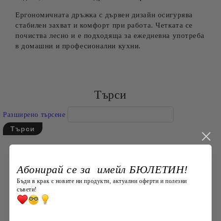
Ергономичната дръжка с дървен дизайн осигурява
стабилен захват и комфорт при работа. Четката се
почиства лесно и е подходяща за ежедневна употреба
в домашни и професионални кухни.
Търси
Разширено търсене
Абонирай се за имейл БЮЛЕТИН!
Бъди в крак с новите ни продукти, актуални оферти и полезни
съвети!