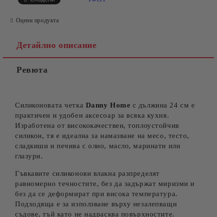
Оцени продукта
Детайлно описание
Ревюта
Съгласен съм с
Политиката за лични данни
Ние ще се свържем с вас в рамките на работния ден.
Силиконовата четка
Danny Home
с дължина 24 см е
практичен и удобен аксесоар за всяка кухня.
Изработена от висококачествен, топлоустойчив
силикон, тя е идеална за намазване на месо, тесто,
сладкиши и печива с олио, масло, маринати или
глазури.
Гъвкавите силиконови влакна разпределят
равномерно течностите, без да задържат миризми и
без да се деформират при висока температура.
Подходяща е за използване върху незалепващи
съдове, тъй като не надрасква повърхностите.