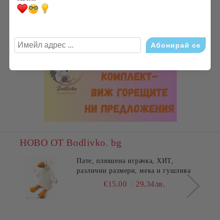
НОВО ОТ Bodlivko. bg
Пате, плюшена играчка, ХИТ,
различни размери, мека и гушлива
€15.00
29.34лв.