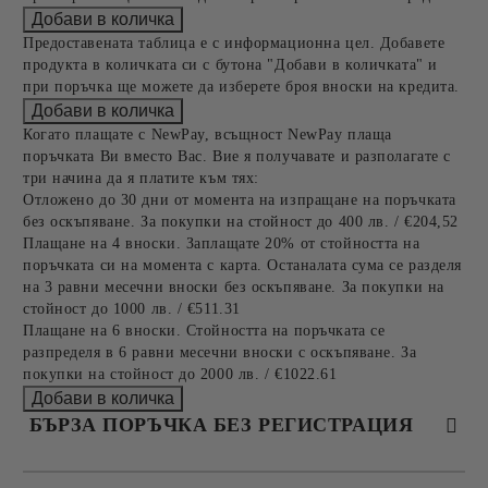
Предоставената таблица е с информационна цел. Добавете
продукта в количката си с бутона "Добави в количката" и
при поръчка ще можете да изберете броя вноски на кредита.
Когато плащате с NewPay, всъщност NewPay плаща
поръчката Ви вместо Вас. Вие я получавате и разполагате с
три начина да я платите към тях:
Отложено до 30 дни от момента на изпращане на поръчката
без оскъпяване. За покупки на стойност до 400 лв. / €204,52
Плащане на 4 вноски. Заплащате 20% от стойността на
поръчката си на момента с карта. Останалата сума се разделя
на 3 равни месечни вноски без оскъпяване. За покупки на
стойност до 1000 лв. / €511.31
Плащане на 6 вноски. Стойността на поръчката се
разпределя в 6 равни месечни вноски с оскъпяване. За
покупки на стойност до 2000 лв. / €1022.61
БЪРЗА ПОРЪЧКА БЕЗ РЕГИСТРАЦИЯ
САМО ПОПЪЛНЕТЕ 4 ПОЛЕТА