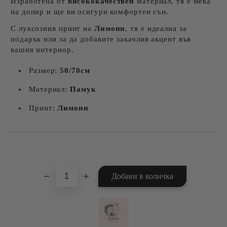
Изработена от
висококачествен
материал, тя е мека
на допир и ще ви осигури комфортен сън.
С луксозния принт на
Лимони
, тя е идеална за
подарък или за да добавите закачлив акцент във
вашия интериор.
Размер:
50/70см
Материал:
Памук
Принт:
Лимони
Добави в желани