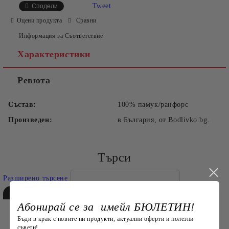
Tweet
Сподели
Оцени продукта
Сравни
Информация за Съответствие
Характеристики
Ревюта
Съгласен съм с
Политиката за лични данни
Състав:
100% памук/ранфорс
Ние ще се свържем с вас в рамките на работния ден.
Произведен:
в България, от Bodlivko.bg.
Търси
Разширено търсене
Абонирай се за имейл БЮЛЕТИН!
Бъди в крак с новите ни продукти, актуални оферти и полезни
съвети!