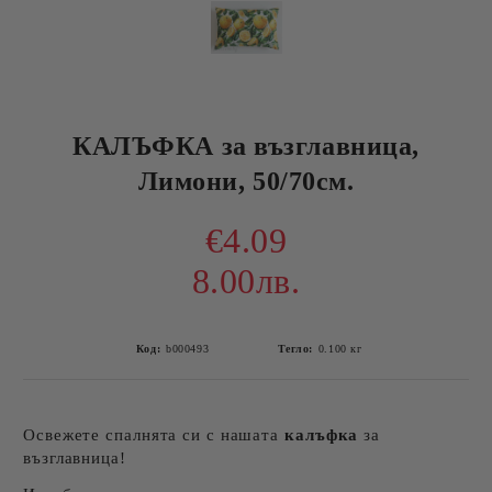
КАЛЪФКА за възглавница,
Лимони, 50/70см.
€4.09
8.00лв.
Код:
b000493
Тегло:
0.100
кг
Освежете спалнята си с нашата
калъфка
за
възглавница!