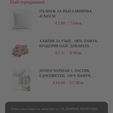
Най-продавани
ПЪЛНЕЖ ЗА ВЪЗГЛАВНИЧКА,
45X45СМ.
€3.60
7.04лв.
ХАВЛИЯ ЗА РЪЦЕ, 100% ПАМУК,
БРОДЕРИЯ НАЙ- ДОБАРАТА
МАЙКА/БАБА , РАЗМЕР:
€5.11
9.99лв.
30/50СМ,HAND MADE
ДОЛЕН ЧАРШАФ С ЛАСТИК,
ЕДНОЦВЕТЕН, 100% ПАМУК,
РАЗЛИЧНИ РАЗМЕРИ
€14.00
27.38лв.
Enter your email to subscribe to СЕДМИЧЕН БЮЛЕТИН: