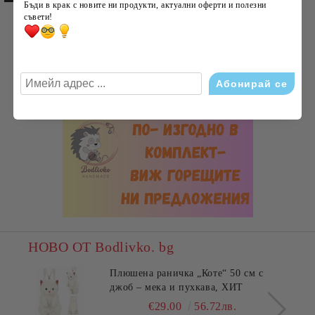
Бъди в крак с новите ни продукти, актуални оферти и полезни
съвети!
НОВО ОТ Bodlivko. bg
Плюшена раничка „Коте“ 50 см с
джоб – мека и пухкава, ХИТ
€29.00
56.72лв.