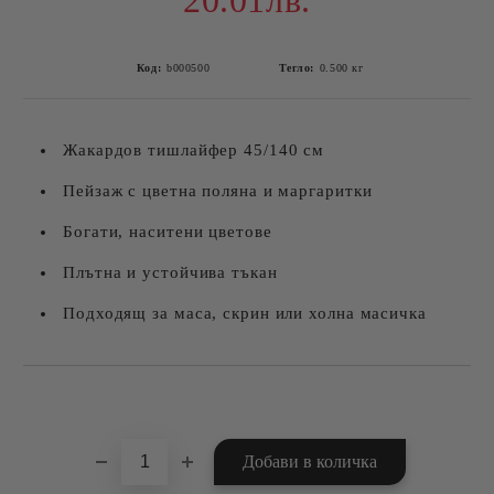
20.01лв.
Код:
b000500
Тегло:
0.500
кг
Жакардов тишлайфер 45/140 см
Пейзаж с цветна поляна и маргаритки
Богати, наситени цветове
Плътна и устойчива тъкан
Подходящ за маса, скрин или холна масичка
Добави в желани