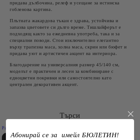
придава дълбочина, релеф и усещане за истинска
гобленова картина.
Плътната жакардова тъкан е здрава, устойчива и
запазва цветовете си дълго време. Тишлайферът е
подходящ както за ежедневна употреба, така и за
специални поводи. Стои изключително елегантно
върху трапезна маса, холна маса, скрин или бюфет и
придава уют и артистичен акцент на интериора.
Благодарение на универсалния размер 45/140 см,
моделът е практичен и лесен за комбиниране с
едноцветни покривки или самостоятелно като
централен декоративен акцент.
Търси
Разширено търсене
Абонирай се за имейл БЮЛЕТИН!