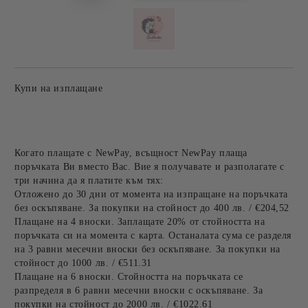
Купи на изплащане
Когато плащате с NewPay, всъщност NewPay плаща
поръчката Ви вместо Вас. Вие я получавате и разполагате с
три начина да я платите към тях:
Отложено до 30 дни от момента на изпращане на поръчката
без оскъпяване. За покупки на стойност до 400 лв. / €204,52
Плащане на 4 вноски. Заплащате 20% от стойността на
поръчката си на момента с карта. Останалата сума се разделя
на 3 равни месечни вноски без оскъпяване. За покупки на
стойност до 1000 лв. / €511.31
Плащане на 6 вноски. Стойността на поръчката се
разпределя в 6 равни месечни вноски с оскъпяване. За
покупки на стойност до 2000 лв. / €1022.61