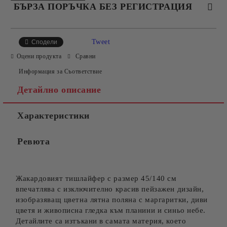
БЪРЗА ПОРЪЧКА БЕЗ РЕГИСТРАЦИЯ
САМО ПОПЪЛНЕТЕ 4 ПОЛЕТА
Tweet
Сподели
Оцени продукта
Сравни
Информация за Съответствие
Детайлно описание
Характеристики
Съгласен съм с
Политиката за лични данни
Ревюта
Ние ще се свържем с вас в рамките на работния ден.
Жакардовият тишлайфер с размер 45/140 см
впечатлява с изключително красив пейзажен дизайн,
изобразяващ цветна лятна поляна с маргаритки, диви
цветя и живописна гледка към планини и синьо небе.
Детайлите са изтъкани в самата материя, което