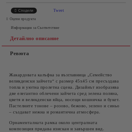
САМО ПОПЪЛНЕТЕ 4 ПОЛЕТА
Tweet
Сподели
Оцени продукта
Информация за Съответствие
Детайлно описание
Ревюта
Съгласен съм с
Политиката за лични данни
Ние ще се свържем с вас в рамките на работния ден.
Жакардовата калъфка за възглавница „Семейство
великденски зайчета“ с размер 45х45 см пресъздава
топла и уютна пролетна сцена. Дизайнът изобразява
две елегантно облечени зайчета сред зелена поляна,
цветя и великденски яйца, носещи кошничка и букет.
Пастелните тонове – розово, бежово, зелено и синьо
– създават нежна и романтична атмосфера.
Орнаменталната рамка около централната
композиция придава изискан и завършен вид.