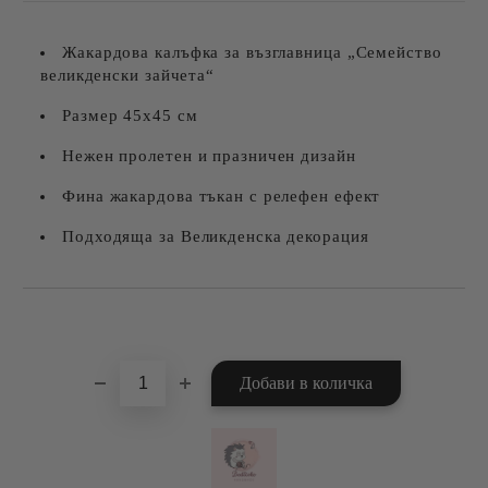
Жакардова калъфка за възглавница „Семейство
великденски зайчета“
Размер 45х45 см
Нежен пролетен и празничен дизайн
Фина жакардова тъкан с релефен ефект
Подходяща за Великденска декорация
Добави в желани