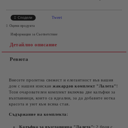
САМО ПОПЪЛНЕТЕ 4 ПОЛЕТА
Tweet
Сподели
Оцени продукта
Информация за Съответствие
Детайлно описание
Ревюта
Съгласен съм с
Политиката за лични данни
Ние ще се свържем с вас в рамките на работния ден.
Внесете пролетна свежест и елегантност във вашия
дом с нашия изискан
жакардов комплект "Лалета"
!
Този очарователен комплект включва две калъфки за
възглавници, които са идеални, за да добавите нотка
красота и уют към всяка стая.
Съдържание на комплекта:
Калъфка за възглавница "Лалета":
2 броя с