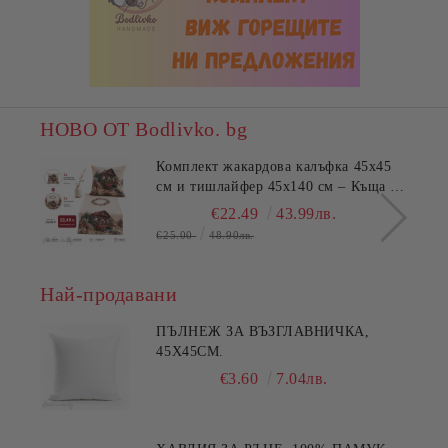
НОВО ОТ Bodlivko. bg
Комплект жакардова калъфка 45x45
см и тишлайфер 45x140 см – Къща с
цветя
€22.49
43.99лв.
€25.00
48.90лв.
Най-продавани
ПЪЛНЕЖ ЗА ВЪЗГЛАВНИЧКА,
45X45СМ.
€3.60
7.04лв.