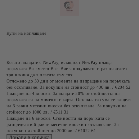
Купи на изплащане
Когато плащате с NewPay, всъщност NewPay плаща
поръчката Ви вместо Вас. Вие я получавате и разполагате с
три начина да я платите към тях:
Отложено до 30 дни от момента на изпращане на поръчката
без оскъпяване. За покупки на стойност до 400 лв. / €204,52
Плащане на 4 вноски. Заплащате 20% от стойността на
поръчката си на момента с карта. Останалата сума се разделя
на 3 равни месечни вноски без оскъпяване. За покупки на
стойност до 1000 лв. / €511.31
Плащане на 6 вноски. Стойността на поръчката се
разпределя в 6 равни месечни вноски с оскъпяване. За
покупки на стойност до 2000 лв. / €1022.61