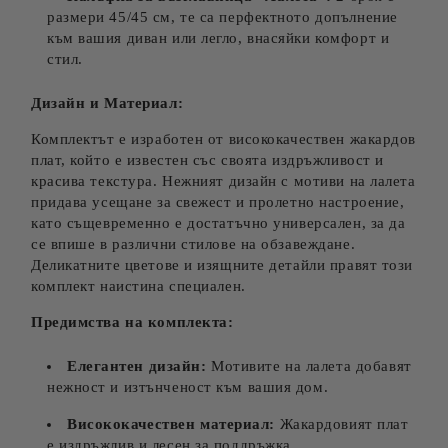
размери 45/45 см, те са перфектното допълнение
към вашия диван или легло, внасяйки комфорт и
стил.
Дизайн и Материал:
Комплектът е изработен от висококачествен жакардов
плат, който е известен със своята издръжливост и
красива текстура. Нежният дизайн с мотиви на лалета
придава усещане за свежест и пролетно настроение,
като същевременно е достатъчно универсален, за да
се впише в различни стилове на обзавеждане.
Деликатните цветове и изящните детайли правят този
комплект наистина специален.
Предимства на комплекта:
Елегантен дизайн:
Мотивите на лалета добавят
нежност и изтънченост към вашия дом.
Висококачествен материал:
Жакардовият плат
е издръжлив и лесен за поддръжка.