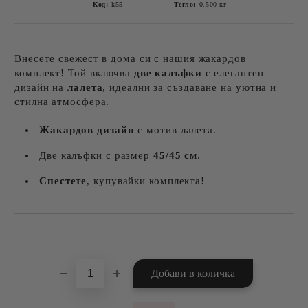
Код:
k55
Тегло:
0.500
кг
Внесете свежест в дома си с нашия жакардов
комплект! Той включва
две калъфки
с елегантен
дизайн на
лалета
, идеални за създаване на уютна и
стилна атмосфера.
Жакардов дизайн
с мотив лалета.
Две калъфки с размер
45/45 см
.
Спестете
, купувайки комплекта!
Добави в желани