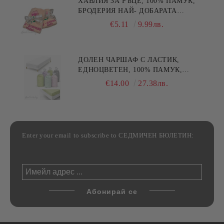
ХАВЛИЯ ЗА РЪЦЕ, 100% ПАМУК,
БРОДЕРИЯ НАЙ- ДОБАРАТА
МАЙКА/БАБА , РАЗМЕР:
€5.11
9.99лв.
30/50СМ,HAND MADE
ДОЛЕН ЧАРШАФ С ЛАСТИК,
ЕДНОЦВЕТЕН, 100% ПАМУК,
РАЗЛИЧНИ РАЗМЕРИ
€14.00
27.38лв.
Enter your email to subscribe to СЕДМИЧЕН БЮЛЕТИН: