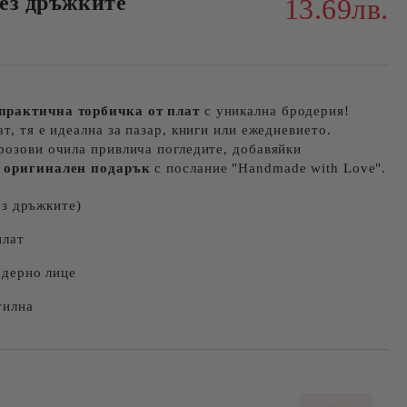
без дръжките
13.69лв.
 практична торбичка от плат
с уникална бродерия!
т, тя е идеална за пазар, книги или ежедневието.
розови очила привлича погледите, добавяйки
а
оригинален подарък
с послание "Handmade with Love".
ез дръжките)
плат
дерно лице
тилна