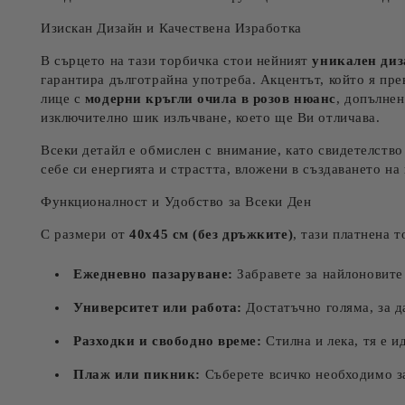
Изискан Дизайн и Качествена Изработка
В сърцето на тази торбичка стои нейният
уникален ди
гарантира дълготрайна употреба. Акцентът, който я пре
лице с
модерни кръгли очила в розов нюанс
, допълнен
изключително шик излъчване, което ще Ви отличава.
Всеки детайл е обмислен с внимание, като свидетелство 
себе си енергията и страстта, вложени в създаването на 
Функционалност и Удобство за Всеки Ден
С размери от
40х45 см (без дръжките)
, тази платнена 
Ежедневно пазаруване:
Забравете за найлоновите
Университет или работа:
Достатъчно голяма, за да
Разходки и свободно време:
Стилна и лека, тя е и
Плаж или пикник:
Съберете всичко необходимо за