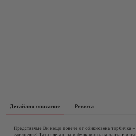
Детайлно описание
Ревюта
Представяме Ви нещо повече от обикновена торбичка 
ежедневие! Тази елегантна и функционална чанта е идеал