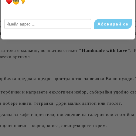
зайн
. Изработена от висококачествен, плътен плат в естествен 
връща в истин произведение на изкуството, е нежната, но изра
и от нежни розови устни и игрива розова обеца. Този артисти
за това е малкият, но значим етикет
"Handmade with Love"
. 
всеки артикул.
торбичка предлага щедро пространство за всички Ваши нужди. 
 торбички и направете екологичен избор, събирайки удобно св
 побере книги, тетрадки, дори малък лаптоп или таблет.
деална за кафе с приятели, посещение на галерия или спокойна 
 деня навън – кърпа, книга, слънцезащитен крем.