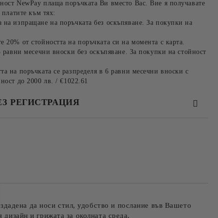
ност NewPay плаща поръчката Ви вместо Вас. Вие я получавате
 платите към тях:
 на изпращане на поръчката без оскъпяване. За покупки на
е 20% от стойността на поръчката си на момента с карта.
3 равни месечни вноски без оскъпяване. За покупки на стойност
та на поръчката се разпределя в 6 равни месечни вноски с
ност до 2000 лв. / €1022.61
ЕЗ РЕГИСТРАЦИЯ
та за лични данни
те на работния ден.
ъздадена да носи стил, удобство и послание във Вашето
 дизайн и грижата за околната среда.