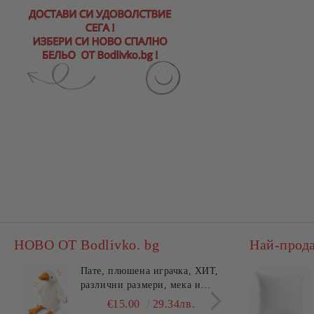
НОВО ОТ Bodlivko. bg
Най-прод
Пате, плюшена играчка, ХИТ,
Калъ
различни размери, мека и
едно
гушлива
разл
€15.00
29.34лв.