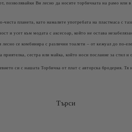
, позволявайки Ви лесно да носите торбичката на рамо или в 
о-чиста планета, като намалите употребата на пластмаса с та
ст и усет към модата с аксесоар, който не остава незабеляза
лесно се комбинира с различни тоалети – от кежуал до по-еле
 приятелка, сестра или майка, който носи послание за стил и 
ието си с нашата Торбичка от плат с авторска бродерия. Тя н
Търси