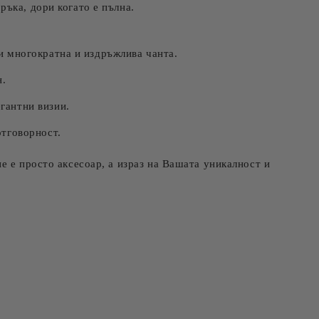
ръка, дори когато е пълна.
зи многократна и издръжлива чанта.
н.
гантни визии.
отговорност.
е е просто аксесоар, а израз на Вашата уникалност и