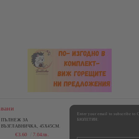
авани
Enter your email to subscribe 
БЮЛЕТИН:
фка за възглавница ,
ПЪЛНЕЖ ЗА
Комплект за алкохолни
цветна, 100% памук,
ВЪЗГЛАВНИЧКА, 45X45СМ.
напитки, Danny Home, 5
ични цветове по избор
части, Декантер + 4 чаши
€4.00
€3.60
7.82лв.
7.04лв.
€32.00
62.59лв.