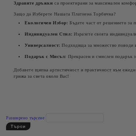
Здравите дръжки
са проектирани за максимален комфорт
Защо да Изберете Нашата Платнена Торбичка?
Екологичен Избор:
Бъдете част от решението за п
Индивидуален Стил:
Изразете своята индивидуално
Универсалност:
Подходяща за множество поводи и 
Подарък с Мисъл:
Прекрасен и смислен подарък за
Добавете щипка артистичност и практичност към ежеднев
грижа за света около Вас!
Разширено търсене