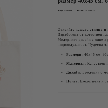
размер 40х45 см. 
Код:
005001
Тегло:
0.100
кг
Открийте нашата
стилна и
Изработена от качествен пла
Модерният дизайн с лице в 
индивидуалност. Чудесна з
Размери:
40х45 см. (б
Материал:
Качествен 
Дизайн:
Бродерия с мо
Полза:
Екологична и с
Добави в желани