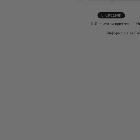
Сподели
Изпрати на приятел
О
Информация за Съо