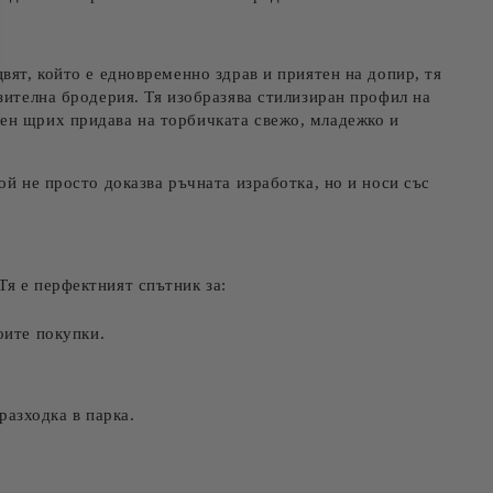
цвят, който е едновременно здрав и приятен на допир, тя
зителна бродерия. Тя изобразява стилизиран профил на
чен щрих придава на торбичката свежо, младежко и
Той не просто доказва ръчната изработка, но и носи със
Тя е перфектният спътник за:
оите покупки.
разходка в парка.