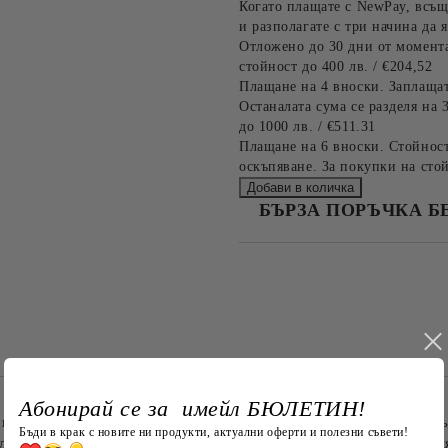
Когато плащате с NewPay, всъщ
и разполагате с три начина да я
Отложено до 30 дни от момента
стойност до 400 лв. / €204,52
Плащане на 4 вноски. Заплащат
Останалата сума се разделя на 
до 1000 лв. / €511.31
Плащане на 6 вноски. Стойност
оскъпяване. За покупки на стой
БЪРЗА ПОРЪЧКА Б
САМО ПОПЪЛНЕТЕ 4 ПОЛЕТА
Съгласен съм с
Политика
Ние ще се свържем с вас в рамки
Абонирай се за имейл БЮЛЕТИН!
– представяме Ви
Торбичката от плат с авторска бродерия
, с
Бъди в крак с новите ни продукти, актуални оферти и полезни съвети!
ният аксесоар за всеки, който цени качеството, индивидуалния