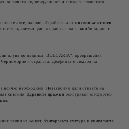
аз на вашата индивидуалност и грижа за планетата.
масовите алтернативи. Изработена от
висококачествен
стествен, светъл цвят я прави лесна за комбиниране с
елфин плува до надписа "BULGARIA", превръщайки
о Черноморие и страната. Делфинът е символ на
за всичко необходимо. Независимо дали отивате на
ният спътник.
Здравите дръжки
осигуряват комфортно
лзва.
чния начин на живот, българската култура и уникалните