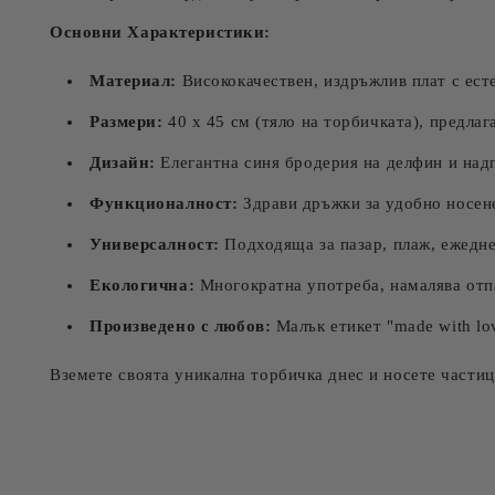
Основни Характеристики:
Материал:
Висококачествен, издръжлив плат с есте
Размери:
40 х 45 см (тяло на торбичката), предла
Дизайн:
Елегантна синя бродерия на делфин и на
Функционалност:
Здрави дръжки за удобно носен
Универсалност:
Подходяща за пазар, плаж, ежедне
Екологична:
Многократна употреба, намалява отп
Произведено с любов:
Малък етикет "made with lo
Вземете своята уникална торбичка днес и носете частица