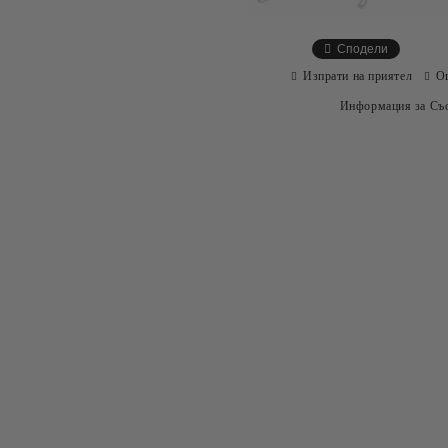
Сподели
Изпрати на приятел
О
Информация за Съо