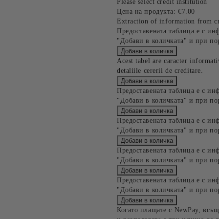
Please select credit institution
Цена на продукта:
€7.00
Extraction of information from cr
Предоставената таблица е с ин
"Добави в количката" и при по
Acest tabel are caracter informat
detaliile cererii de creditare.
Предоставената таблица е с ин
"Добави в количката" и при по
Предоставената таблица е с ин
"Добави в количката" и при по
Предоставената таблица е с ин
"Добави в количката" и при по
Предоставената таблица е с ин
"Добави в количката" и при по
Когато плащате с NewPay, всъщ