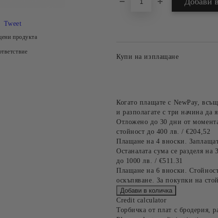
Tweet
цени продукта
тветствие
Купи на изплащане
Когато плащате с NewPay, всъщ
и разполагате с три начина да я
Отложено до 30 дни от момента
стойност до 400 лв. / €204,52
Плащане на 4 вноски. Заплащат
Останалата сума се разделя на 
до 1000 лв. / €511.31
Плащане на 6 вноски. Стойност
оскъпяване. За покупки на стой
Credit calculator
Торбичка от плат с бродерия, р