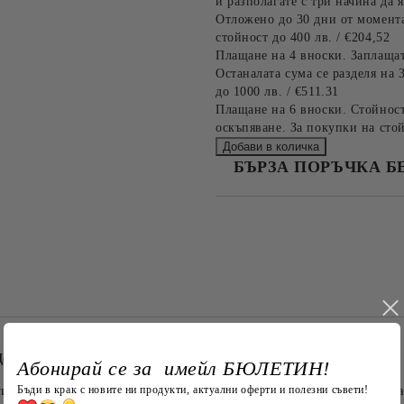
и разполагате с три начина да я
Отложено до 30 дни от момента
стойност до 400 лв. / €204,52
Плащане на 4 вноски. Заплащат
Останалата сума се разделя на 
до 1000 лв. / €511.31
Плащане на 6 вноски. Стойност
оскъпяване. За покупки на стой
БЪРЗА ПОРЪЧКА Б
САМО ПОПЪЛНЕТЕ 4 ПОЛЕТА
Съгласен съм с
Политика
Ние ще се свържем с вас в рамки
Делфин и България“
Абонирай се за имейл БЮЛЕТИН!
тичност и любов към природата и родината! Представяме ви на
Бъди в крак с новите ни продукти, актуални оферти и полезни съвети!