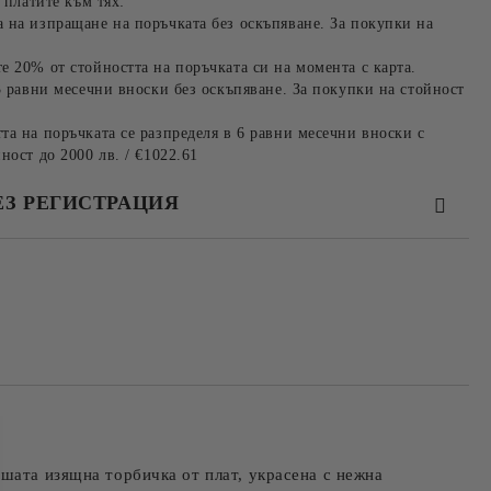
 платите към тях:
 на изпращане на поръчката без оскъпяване. За покупки на
е 20% от стойността на поръчката си на момента с карта.
3 равни месечни вноски без оскъпяване. За покупки на стойност
та на поръчката се разпределя в 6 равни месечни вноски с
ност до 2000 лв. / €1022.61
ЕЗ РЕГИСТРАЦИЯ
та за лични данни
те на работния ден.
шата изящна торбичка от плат, украсена с нежна