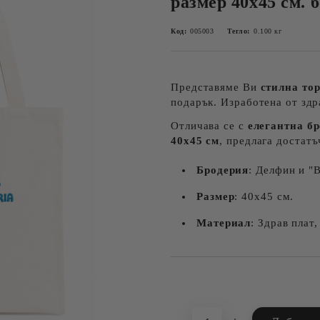
размер 40х45 см. 
Код:
005003
Тегло:
0.100
кг
Представяме Ви
стилна то
подарък. Изработена от здра
Отличава се с
елегантна б
40х45 см
, предлага достатъ
Бродерия
: Делфин и 
Размер
: 40х45 см.
Материал
: Здрав плат,
Добави в желани