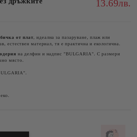
без дръжките
13.69лв.
рбичка от плат
, идеална за пазаруване, плаж или
в, естествен материал, тя е практична и екологична.
родерия
на делфин и надпис "BULGARIA". С размери
чно място.
"BULGARIA".
 еко.