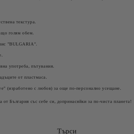
ствена текстура.
гащо голям обем.
дпис "BULGARIA".
е.
вна употреба, пътувания.
адъците от пластмаса.
ve" (изработено с любов) за още по-персонално усещане.
 от България със себе си, допринасяйки за по-чиста планета!
Търси