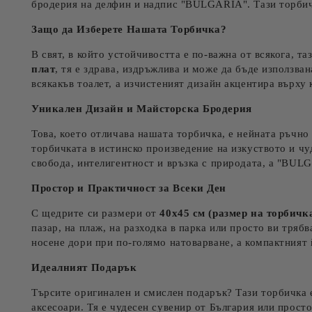
бродерия на делфин и надпис "BULGARIA". Тази торбичка
Защо да Изберете Нашата Торбичка?
В свят, в който устойчивостта е по-важна от всякога, 
плат
, тя е здрава, издръжлива и може да бъде използва
всякакъв тоалет, а изчистеният дизайн акцентира върху
Уникален Дизайн и Майсторска Бродерия
Това, което отличава нашата торбичка, е нейната ръчн
торбичката в истинско произведение на изкуството и ч
свобода, интелигентност и връзка с природата, а "BU
Простор и Практичност за Всеки Ден
С щедрите си размери от
40х45 см (размер на торбичк
пазар, на плаж, на разходка в парка или просто ви тряб
носене дори при по-голямо натоварване, а компактният й
Идеалният Подарък
Търсите оригинален и смислен подарък? Тази торбичка е
аксесоари. Тя е чудесен сувенир от България или просто