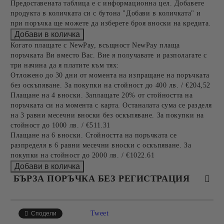
Предоставената таблица е с информационна цел. Добавете
продукта в количката си с бутона "Добави в количката" и
при поръчка ще можете да изберете броя вноски на кредита.
Когато плащате с NewPay, всъщност NewPay плаща
поръчката Ви вместо Вас. Вие я получавате и разполагате с
три начина да я платите към тях:
Отложено до 30 дни от момента на изпращане на поръчката
без оскъпяване. За покупки на стойност до 400 лв. / €204,52
Плащане на 4 вноски. Заплащате 20% от стойността на
поръчката си на момента с карта. Останалата сума се разделя
на 3 равни месечни вноски без оскъпяване. За покупки на
стойност до 1000 лв. / €511.31
Плащане на 6 вноски. Стойността на поръчката се
разпределя в 6 равни месечни вноски с оскъпяване. За
покупки на стойност до 2000 лв. / €1022.61
БЪРЗА ПОРЪЧКА БЕЗ РЕГИСТРАЦИЯ
САМО ПОПЪЛНЕТЕ 4 ПОЛЕТА
Tweet
Сподели