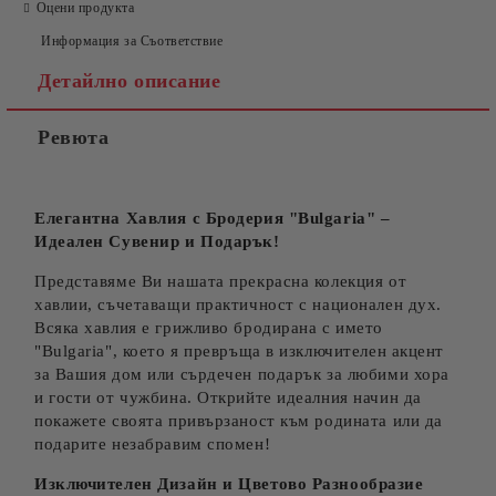
Оцени продукта
Информация за Съответствие
Детайлно описание
Ревюта
Съгласен съм с
Политиката за лични данни
Ние ще се свържем с вас в рамките на работния ден.
Елегантна Хавлия с Бродерия "Bulgaria" –
Идеален Сувенир и Подарък!
Представяме Ви нашата прекрасна колекция от
хавлии, съчетаващи практичност с национален дух.
Всяка хавлия е грижливо бродирана с името
"Bulgaria", което я превръща в изключителен акцент
за Вашия дом или сърдечен подарък за любими хора
и гости от чужбина. Открийте идеалния начин да
покажете своята привързаност към родината или да
подарите незабравим спомен!
Изключителен Дизайн и Цветово Разнообразие