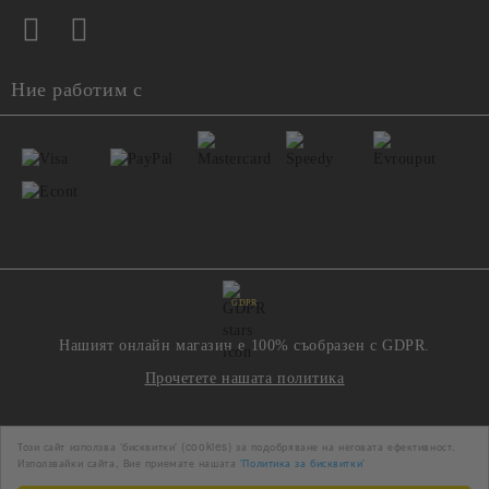
Ние работим с
GDPR
Нашият онлайн магазин е 100% съобразен с GDPR.
Прочетете нашата политика
Моите лични данни
Този сайт използва 'бисквитки' (cookies) за подобряване на неговата ефективност.
Използвайки сайта, Вие приемате нашата
'Политика за бисквитки'