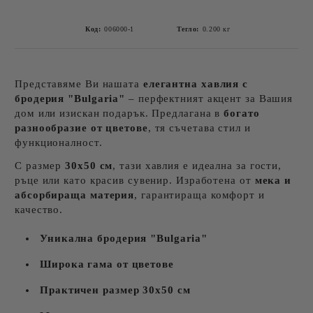
Код:
006000-1
Тегло:
0.200
кг
Представяме Ви нашата
елегантна хавлия с
бродерия "Bulgaria"
– перфектният акцент за Вашия
дом или изискан подарък. Предлагана в
богато
разнообразие от цветове
, тя съчетава стил и
функционалност.
С размер
30х50 см
, тази хавлия е идеална за гости,
ръце или като красив сувенир. Изработена от
мека и
абсорбираща материя
, гарантираща комфорт и
качество.
Уникална бродерия "Bulgaria"
Широка гама от цветове
Практичен размер 30х50 см